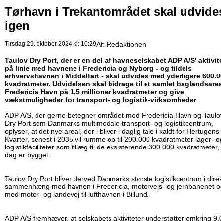
Tørhavn i Trekantområdet skal udvide
igen
Tirsdag 29. oktober 2024 kl: 10:29
Af:
Redaktionen
Taulov Dry Port, der er en del af havneselskabet ADP A/S' aktivit
på linie med havnene i Fredericia og Nyborg - og tildels
erhvervshavnen i Middelfart - skal udvides med yderligere 600.
kvadratmeter. Udvidelsen skal bidrage til et samlet baglandsareal
Fredericia Havn på 1,5 millioner kvadratmeter og give
vækstmuligheder for transport- og logistik-virksomheder
ADP A/S, der gerne betegner området med Fredericia Havn og Taulo
Dry Port som Danmarks multimodale transport- og logistikcentrum,
oplyser, at det nye areal, der i bliver i daglig tale i kaldt for Hertugens
Kvarter, senest i 2035 vil rumme op til 200.000 kvadratmeter lager- o
logistikfaciliteter som tillæg til de eksisterende 300.000 kvadratmeter, 
dag er bygget.
Taulov Dry Port bliver derved Danmarks største logistikcentrum i dire
sammenhæng med havnen i Fredericia, motorvejs- og jernbanenet o
med motor- og landevej til lufthavnen i Billund.
ADP A/S fremhæver, at selskabets aktiviteter understøtter omkring 9