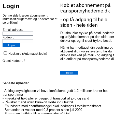
Login
Køb et abonnement på
transportnyhederne.dk
Denne side kræver abonnement,
- og få adgang til hele
indtast dit brugernavn og Kodeord for at
se artiklen!
siden - hele tiden
E-mail adresse:
Du skal blot trykke på bestil nedenfo
og udfylde skemaet på den side, der
Kodeord:
dukker op, og til sidst trykke bestil.
Når vi har modtaget din bestilling og
aktiveret dig i vores system, får du
Husk mig (Automatisk login)
direkte besked på mail - og adgang t
alle artikler på transportnyhederne.d
Glemt Kodeord?
Seneste nyheder
-
Anklagemyndigheden vil have konfiskeret godt 1,2 millioner kroner hos
transportfirma
-
Fire-akslet tip-trailer er bygget til transport af jord og sand
-
Påvirket mand uden kørekort kørte ind i lastbil
-
En indsats mod chaufførmangel skal inddrages i totalberedskabet
-
Bestanden er vokset med 9,3 procent siden juli 2020
-
Færre nye lastbiler fik nummerplader på i juli