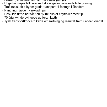
-
Unge kan rejse billigere ved at vælge en passende billetløsning
-
Trafikselskab tilbyder gratis transport til festuge i Randers
-
Pantning nåede ny rekord i juli
-
Roskilde-firma har fået en ny tre-akslet citytrailer med tip
-
70-årig kvinde svingede ud foran lastbil
-
Tysk transportkoncern kørte omsætning og resultat frem i andet kvartal