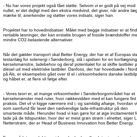
- Nu har vores projekt også fået støtte. Selvom vi er godt på vej mod
nullet, er det dejligt med den ekstra medvind, det giver, når andre læ
mærke til, anerkender og støtter vores indsats, siger han.
Projektet har to hovedindsatser. Målet med begge indsatser er at fin
rentable løsninger, der kan erstatte brugen af fossile brændstoffer m
mindre CO2-belastende alternativer.
Når det gælder transport skal Better Energy, der har et af Europas st
testanlæg for solenergi i Sønderborg, stå i spidsen for en kortlægning
kørselsmønstre, ladebehov og deraf potentialet for at skifte lastbiler 
diesel ud med elektriske lastbiler. Danfoss, der har hovedsæde i Nor
på Als, er eksempelvis gået over til el i virksomhedens danske lastbil
og håbet er, at flere vil følge efter.
- Vores teori er, at mange virksomheder i Sønderborgområdet har et
kørselsmønster med ruter, hvor rækkevidden med el kan fungere fint 
praksis. Det vil vi kigge nærmere ind i, og samtidig afsøge, hvordan v
som samfund får lavet den nødvendige lade-infrastruktur på den
smarteste måde. Herunder hvad vi kan gøre for at øge incitamentet f
lade på de tidspunkter, hvor der er mest grøn strøm i elnettet, siger 
Netterstrøm, der er Head of Business Innovation hos Better Energy.