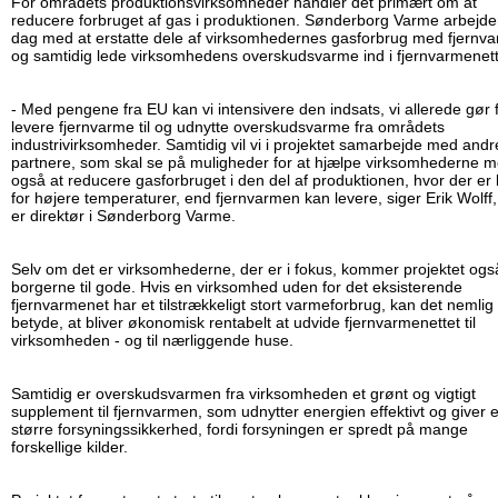
For områdets produktionsvirksomheder handler det primært om at
reducere forbruget af gas i produktionen. Sønderborg Varme arbejder
dag med at erstatte dele af virksomhedernes gasforbrug med fjernv
og samtidig lede virksomhedens overskudsvarme ind i fjernvarmenett
- Med pengene fra EU kan vi intensivere den indsats, vi allerede gør f
levere fjernvarme til og udnytte overskudsvarme fra områdets
industrivirksomheder. Samtidig vil vi i projektet samarbejde med andr
partnere, som skal se på muligheder for at hjælpe virksomhederne 
også at reducere gasforbruget i den del af produktionen, hvor der er
for højere temperaturer, end fjernvarmen kan levere, siger Erik Wolff,
er direktør i Sønderborg Varme.
Selv om det er virksomhederne, der er i fokus, kommer projektet ogs
borgerne til gode. Hvis en virksomhed uden for det eksisterende
fjernvarmenet har et tilstrækkeligt stort varmeforbrug, kan det nemlig
betyde, at bliver økonomisk rentabelt at udvide fjernvarmenettet til
virksomheden - og til nærliggende huse.
Samtidig er overskudsvarmen fra virksomheden et grønt og vigtigt
supplement til fjernvarmen, som udnytter energien effektivt og giver 
større forsyningssikkerhed, fordi forsyningen er spredt på mange
forskellige kilder.