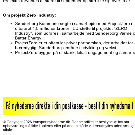
Projektet forventes at starte til september og strække sig over to år.
Om projekt Zero Industry:
Sønderborg Kommune søgte i samarbejde med ProjectZero i
efteråret 4,5 millioner kroner i EU-støtte til projektet ”ZERO
Industry”, som udføres i samarbejde med Sønderborg Varme 
Better Energy
ProjectZero er et offentligt-privat partnerskab, der arbejder for 
bæredygtigt Sønderborg-område i udvikling og vækst
ProjectZero bygger på et stærkt lokalt engagement og samarb
© Copyright 2026 transportnyhederne.dk. Denne artikel er beskyttet af lov om
ophavsret og må ikke kopieres eller på anden måde videreudnyttes uden særlig
aftale.