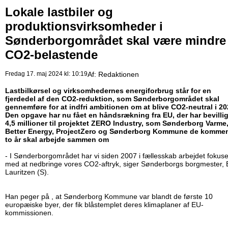
Lokale lastbiler og
produktionsvirksomheder i
Sønderborgområdet skal være mindre
CO2-belastende
Fredag 17. maj 2024 kl: 10:19
Af:
Redaktionen
Lastbilkørsel og virksomhedernes energiforbrug står for en
fjerdedel af den CO2-reduktion, som Sønderborgområdet skal
gennemføre for at indfri ambitionen om at blive CO2-neutral i 20
Den opgave har nu fået en håndsrækning fra EU, der har bevilli
4,5 millioner til projektet ZERO Industry, som Sønderborg Varme
Better Energy, ProjectZero og Sønderborg Kommune de komme
to år skal arbejde sammen om
- I Sønderborgområdet har vi siden 2007 i fællesskab arbejdet fokuse
med at nedbringe vores CO2-aftryk, siger Sønderborgs borgmester, 
Lauritzen (S).
Han peger på , at Sønderborg Kommune var blandt de første 10
europæiske byer, der fik blåstemplet deres klimaplaner af EU-
kommissionen.