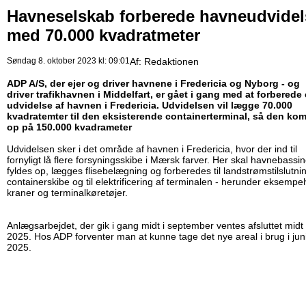
Havneselskab forberede havneudvidel
med 70.000 kvadratmeter
Søndag 8. oktober 2023 kl: 09:01
Af:
Redaktionen
ADP A/S, der ejer og driver havnene i Fredericia og Nyborg - og
driver trafikhavnen i Middelfart, er gået i gang med at forberede
udvidelse af havnen i Fredericia. Udvidelsen vil lægge 70.000
kvadratemter til den eksisterende containerterminal, så den ko
op på 150.000 kvadrameter
Udvidelsen sker i det område af havnen i Fredericia, hvor der ind til
fornyligt lå flere forsyningsskibe i Mærsk farver. Her skal havnebassin
fyldes op, lægges flisebelægning og forberedes til landstrømstilslutning
containerskibe og til elektrificering af terminalen - herunder eksempel
kraner og terminalkøretøjer.
Anlægsarbejdet, der gik i gang midt i september ventes afsluttet midt 
2025. Hos ADP forventer man at kunne tage det nye areal i brug i jun
2025.