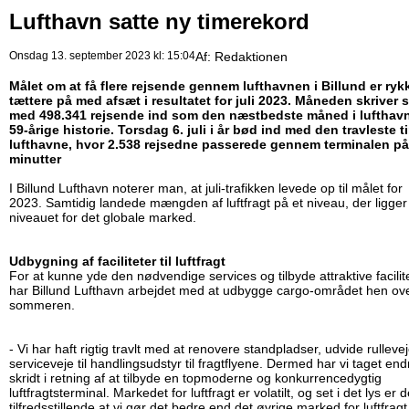
Lufthavn satte ny timerekord
Onsdag 13. september 2023 kl: 15:04
Af:
Redaktionen
Målet om at få flere rejsende gennem lufthavnen i Billund er ryk
tættere på med afsæt i resultatet for juli 2023. Måneden skriver s
med 498.341 rejsende ind som den næstbedste måned i lufthav
59-årige historie. Torsdag 6. juli i år bød ind med den travleste t
lufthavne, hvor 2.538 rejsedne passerede gennem terminalen på
minutter
I Billund Lufthavn noterer man, at juli-trafikken levede op til målet for
2023. Samtidig landede mængden af luftfragt på et niveau, der ligger
niveauet for det globale marked.
Udbygning af faciliteter til luftfragt
For at kunne yde den nødvendige services og tilbyde attraktive facilite
har Billund Lufthavn arbejdet med at udbygge cargo-området hen ov
sommeren.
- Vi har haft rigtig travlt med at renovere standpladser, udvide rulleve
serviceveje til handlingsudstyr til fragtflyene. Dermed har vi taget end
skridt i retning af at tilbyde en topmoderne og konkurrencedygtig
luftfragtsterminal. Markedet for luftfragt er volatilt, og set i det lys er d
tilfredsstillende at vi gør det bedre end det øvrige marked for luftfragt