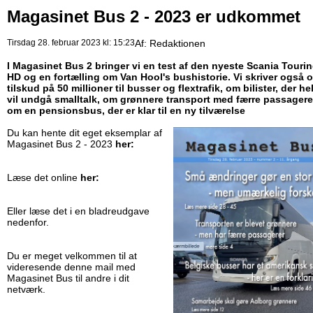
Magasinet Bus 2 - 2023 er udkommet
Tirsdag 28. februar 2023 kl: 15:23
Af:
Redaktionen
I Magasinet Bus 2 bringer vi en test af den nyeste Scania Touri
HD og en fortælling om Van Hool's bushistorie. Vi skriver også 
tilskud på 50 millioner til busser og flextrafik, om bilister, der he
vil undgå smalltalk, om grønnere transport med færre passagere
om en pensionsbus, der er klar til en ny tilværelse
Du kan hente dit eget eksemplar af
Magasinet Bus 2 - 2023
her:
Læse det online
her:
Eller læse det i en bladreudgave
nedenfor.
Du er meget velkommen til at
videresende denne mail med
Magasinet Bus til andre i dit
netværk.