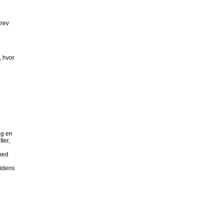
krev
, hvor
og en
ter,
ghed
tidens