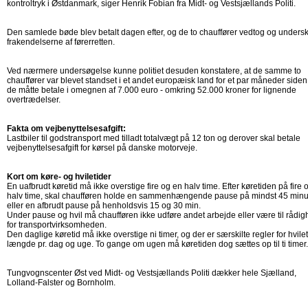
kontroltryk i Østdanmark, siger Henrik Fobian fra Midt- og Vestsjællands Politi.
Den samlede bøde blev betalt dagen efter, og de to chauffører vedtog og unders
frakendelserne af førerretten.
Ved nærmere undersøgelse kunne politiet desuden konstatere, at de samme to
chauffører var blevet standset i et andet europæisk land for et par måneder siden
de måtte betale i omegnen af 7.000 euro - omkring 52.000 kroner for lignende
overtrædelser.
Fakta om vejbenyttelsesafgift:
Lastbiler til godstransport med tilladt totalvægt på 12 ton og derover skal betale
vejbenyttelsesafgift for kørsel på danske motorveje.
Kort om køre- og hviletider
En uafbrudt køretid må ikke overstige fire og en halv time. Efter køretiden på fire 
halv time, skal chaufføren holde en sammenhængende pause på mindst 45 minut
eller en afbrudt pause på henholdsvis 15 og 30 min.
Under pause og hvil må chaufføren ikke udføre andet arbejde eller være til rådi
for transportvirksomheden.
Den daglige køretid må ikke overstige ni timer, og der er særskilte regler for hvile
længde pr. dag og uge. To gange om ugen må køretiden dog sættes op til ti timer.
Tungvognscenter Øst ved Midt- og Vestsjællands Politi dækker hele Sjælland,
Lolland-Falster og Bornholm.