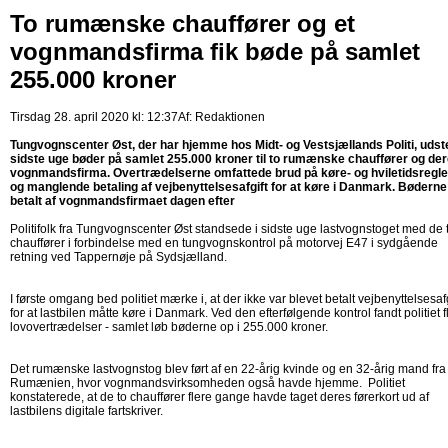
To rumænske chauffører og et
vognmandsfirma fik bøde på samlet
255.000 kroner
Tirsdag 28. april 2020 kl: 12:37
Af:
Redaktionen
Tungvognscenter Øst, der har hjemme hos Midt- og Vestsjællands Politi, udste
sidste uge bøder på samlet 255.000 kroner til to rumænske chauffører og de
vognmandsfirma. Overtrædelserne omfattede brud på køre- og hviletidsregl
og manglende betaling af vejbenyttelsesafgift for at køre i Danmark. Bøderne
betalt af vognmandsfirmaet dagen efter
Politifolk fra Tungvognscenter Øst standsede i sidste uge lastvognstoget med de 
chauffører i forbindelse med en tungvognskontrol på motorvej E47 i sydgående
retning ved Tappernøje på Sydsjælland.
I første omgang bed politiet mærke i, at der ikke var blevet betalt vejbenyttelsesafg
for at lastbilen måtte køre i Danmark. Ved den efterfølgende kontrol fandt politiet f
lovovertrædelser - samlet løb bøderne op i 255.000 kroner.
Det rumænske lastvognstog blev ført af en 22-årig kvinde og en 32-årig mand fra
Rumænien, hvor vognmandsvirksomheden også havde hjemme. Politiet
konstaterede, at de to chauffører flere gange havde taget deres førerkort ud af
lastbilens digitale fartskriver.