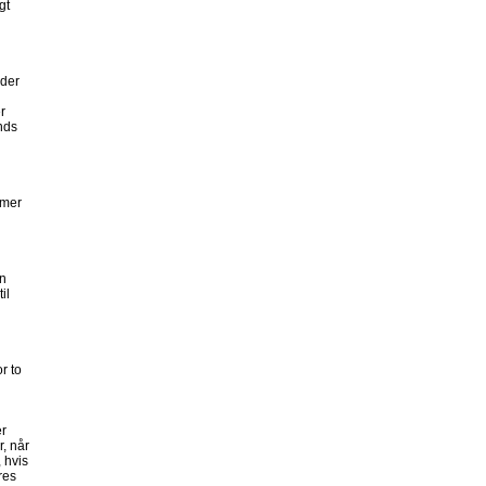
gt
lder
r
nds
imer
en
il
r to
er
r, når
 hvis
res