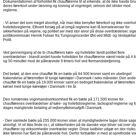
Dokumentationen af forholdet fik chaufførerne til at erkende, at de ikke havde bru
deres førerkort under læsning og losning af vogntoget, selvom det strider mod
reglerne.
- Vi anser det som meget alvorligt, når man ikke benytter førerkort og ikke overho
hviletidsreglerne. Ethvert forsøg på at omgå reglerne kan få konsekvenser for
sikkerheden på vejene, og politiet ser med stor alvor på disse overtrædelser, sige
politikommissær Henrik Fobian fra Tungvognscenter Øst ved Midt- og Vestsjælla
Politi.
Ved gennemgang af de to chaufførers køre- og hviletider fandt politiet flere
overtrædelser - blandt andet havde hviletiden for chaufførerne været nede på 4 t
og 50 minutter mod de påkrævede 9 timers hvil ved flermandsbetjening.
Det betød, at den ene chauffør fik en bøde på 64.500 kroner samt en ubetinget
frakendelse af førerretten til tunge køretøjer i Danmark i seks måneder. Den and
chauffør fik en bøde på 19.000 kroner samt en betinget frakendelse af førerretten t
kørsel med tunge køretøjer i Danmark i tre år.
Den rumænske vognmandsvirksomhed fik en bøde på 171.500 kroner for
chaufførenes overtrædelser af køre- og hviletidsreglerne, tackograf-reglerne og fo
dages manglende betaling af vejbenyttelsesafgift i Danmark.
- Den samlede bøde på 255.000 kroner viser, at myndighederne tager disse sag
alvorligt. Vi vil ikke finde os i, at sikkerheden på de danske veje bliver sat over sty
chauffører og virksomheder overtræder regler. Disse lastbiler udgør en stor risiko,
ikke føreren har fået de påkrævede hvil. Derfor fortsætter vi med at opretholde vo