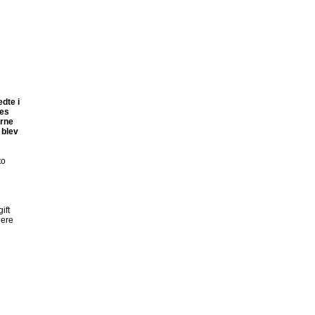
dte i
res
erne
 blev
to
ift
lere