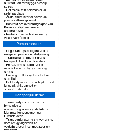
aktivitet kan forebygge alvorlig
stress
-
Det tredie af 89 elementer er
sejlet på plads
-
Årets andet kvartal havde en
positiv indtjeningvækst
-
Kontrakt om overhalingsspor ved
Kalvebod i København er
underskrevet
-
Politiet søger fortsat vidner og
videoovervågning
Persontransport
-
Unge kan rejse billigere ved at
vælge en passende billetløsning
-
Trafikselskab tilbyder gratis
transport til festuge i Randers
-
En halv times daglig fysisk
aktivitet kan forebygge alvorlig
stress
-
Passagertallet i sydjysk lufthavn
steg i juli
-
Delebilstjeneste samarbejder med
kinesisk virksomhed om
selvkørende biler
Transportjuristerne
-
Transportjuristen skriver om
forhøjelse af
ansvarsbegrænsningsbeløbene i
Montreal-konventionen og
Luftfartsloven
-
Transportjuristerne skriver om ny
dom om gyldigheden af
voldgiftsaftaler i rammeaftaler om