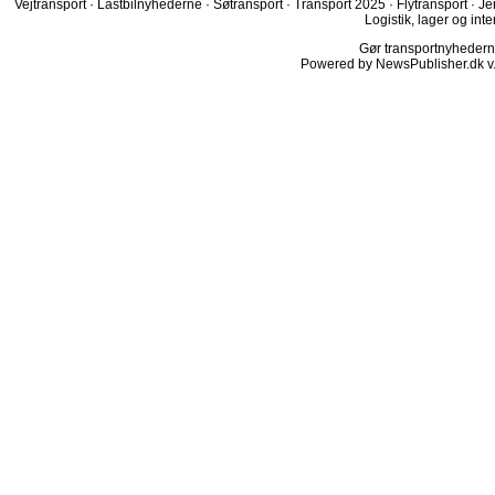
Vejtransport
·
Lastbilnyhederne
·
Søtransport
·
Transport 2025
·
Flytransport
·
Je
Logistik, lager og inte
Gør transportnyhederne.
Powered by NewsPublisher.dk v