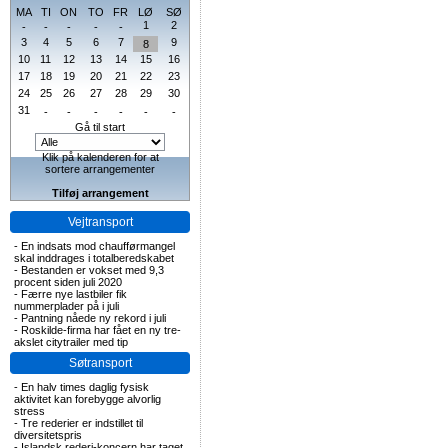
MA
TI
ON
TO
FR
LØ
SØ
1
2
-
-
-
-
-
3
4
5
6
7
9
8
10
11
12
13
14
15
16
17
18
19
20
21
22
23
24
25
26
27
28
29
30
31
-
-
-
-
-
-
Gå til start
Klik på kalenderen for at
sortere arrangementer
Tilføj arrangement
Vejtransport
-
En indsats mod chaufførmangel
skal inddrages i totalberedskabet
-
Bestanden er vokset med 9,3
procent siden juli 2020
-
Færre nye lastbiler fik
nummerplader på i juli
-
Pantning nåede ny rekord i juli
-
Roskilde-firma har fået en ny tre-
akslet citytrailer med tip
Søtransport
-
En halv times daglig fysisk
aktivitet kan forebygge alvorlig
stress
-
Tre rederier er indstillet til
diversitetspris
-
Islandsk rederi-koncern har taget