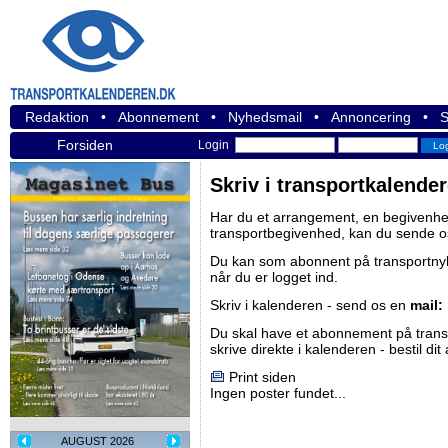
Redaktion
•
Abonnement
•
Nyhedsmail
•
Annoncering
•
S
Forsiden
Login
Skriv i transportkalende
Har du et arrangement, en begivenhed
transportbegivenhed, kan du sende o
Du kan som abonnent på
transportn
når du er logget ind.
Skriv i kalenderen - send os en
mail:
Du skal have et abonnement på
tran
skrive direkte i kalenderen -
bestil di
Print siden
Ingen poster fundet...
AUGUST 2026