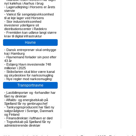
nyt kølehus i Aarhus i brug
-
Lagerudlejning i Horsens er årets
største
-
Vækst får sengetøjsvirksomhed
til at leje lager ved Horsens
-
Stor industrivirksomhed
investerer yderligere sit
distributionscenter i Rødekro
-
Fremtiden kan udløse langt større
krav til digital infrastruktur
Havne
-
Dansk entreprenør skal ombygge
kaj i Hamburg
-
Havnemand forlader sin post efter
43 år
-
Esbjerg Havn investerede 748
millioner i 2025
-
Skibsfarten skal ikke være kanal
og skydeskive for narkosmugling
-
Nye regler mod narkosmugling:
Transportnavne
-
Lastbilimportør og -forhandler har
fået ny direktør
-
Affalds- og energiselskab på
Sjælland får ny genbrugschef
-
Tankvognsproducent har fået ny
salgsrådgiver i Sverige, Danmark
og Finland
-
Finansdirektør i lufthavn er død
-
Togselskab på Sjælland får ny
administrerende direktør