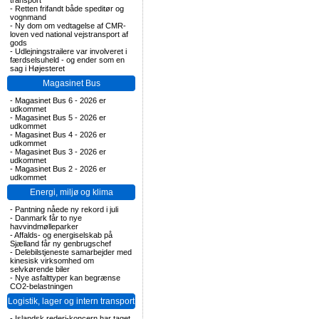
transport
-
Retten frifandt både speditør og
vognmand
-
Ny dom om vedtagelse af CMR-
loven ved national vejstransport af
gods
-
Udlejningstrailere var involveret i
færdselsuheld - og ender som en
sag i Højesteret
Magasinet Bus
-
Magasinet Bus 6 - 2026 er
udkommet
-
Magasinet Bus 5 - 2026 er
udkommet
-
Magasinet Bus 4 - 2026 er
udkommet
-
Magasinet Bus 3 - 2026 er
udkommet
-
Magasinet Bus 2 - 2026 er
udkommet
Energi, miljø og klima
-
Pantning nåede ny rekord i juli
-
Danmark får to nye
havvindmølleparker
-
Affalds- og energiselskab på
Sjælland får ny genbrugschef
-
Delebilstjeneste samarbejder med
kinesisk virksomhed om
selvkørende biler
-
Nye asfalttyper kan begrænse
CO2-belastningen
Logistik, lager og intern transport
-
Islandsk rederi-koncern har taget