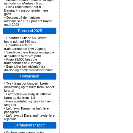
nyt kølehus i Aarhus i brug
-
Finsk rederi med ruter til
Danmark transporterede mere
gods
-
Optaget på de maritime
uddannelser er 17 procent højere
end i 2022
Transport 2025
-
Chauffør skiftede 580 ældre
heste ud med 660 nye
-
Chauffør kørte fra
transportmesse i nyt vogntog
-
Sandkunstnere brugte ni dage på
at skabe to sværvægtere
-
Knap 29.000 besøgte
transportmesse i Herning
-
Betonbil er helt elektrisk fra
drivline og tromle til transportbånd
Flytransport
-
Tysk transportkoncern kørte
omsætning og resultat frem i andet
kvartal
-
Luftfragten via sydjysk lufthavn
kørte og fløj frem i juli
-
Passagertallet i sydjysk lufthavn
steg i juli
-
Lufthavn i Karup har haft flere
passgerer
-
Lufthavn på Djursland havde flere
rejsende
Jernbanetransport
-
En halv times daglig fysisk