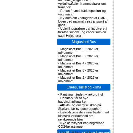
dom om gyldigheden af
voldgiftsaftaler i rammeaftaler om
transport
-
Retten frifandt både speditør og
vognmand
-
Ny dom om vedtagelse af CMR-
loven ved national vejstransport af
gods
-
Udlejningstrailere var involveret i
færdselsuheld - og ender som en
sag i Højesteret
Magasinet Bus
-
Magasinet Bus 6 - 2026 er
udkommet
-
Magasinet Bus 5 - 2026 er
udkommet
-
Magasinet Bus 4 - 2026 er
udkommet
-
Magasinet Bus 3 - 2026 er
udkommet
-
Magasinet Bus 2 - 2026 er
udkommet
Energi, miljø og klima
-
Pantning nåede ny rekord i juli
-
Danmark får to nye
havvindmølleparker
-
Affalds- og energiselskab på
Sjælland får ny genbrugschef
-
Delebilstjeneste samarbejder med
kinesisk virksomhed om
selvkørende biler
-
Nye asfalttyper kan begrænse
CO2-belastningen
Logistik, lager og intern transport