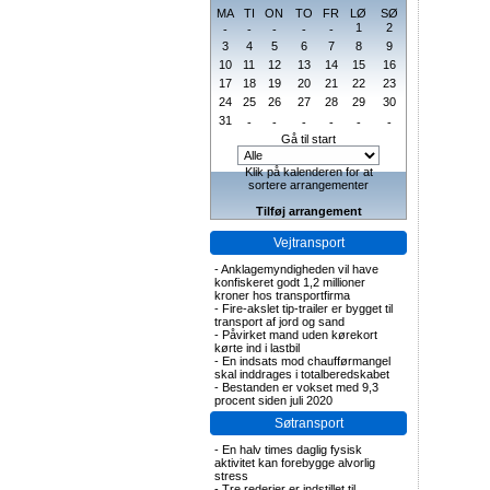
MA
TI
ON
TO
FR
LØ
SØ
1
2
-
-
-
-
-
3
4
5
6
7
8
9
10
11
12
13
14
15
16
17
18
19
20
21
22
23
24
25
26
27
28
29
30
31
-
-
-
-
-
-
Gå til start
Klik på kalenderen for at
sortere arrangementer
Tilføj arrangement
Vejtransport
-
Anklagemyndigheden vil have
konfiskeret godt 1,2 millioner
kroner hos transportfirma
-
Fire-akslet tip-trailer er bygget til
transport af jord og sand
-
Påvirket mand uden kørekort
kørte ind i lastbil
-
En indsats mod chaufførmangel
skal inddrages i totalberedskabet
-
Bestanden er vokset med 9,3
procent siden juli 2020
Søtransport
-
En halv times daglig fysisk
aktivitet kan forebygge alvorlig
stress
-
Tre rederier er indstillet til