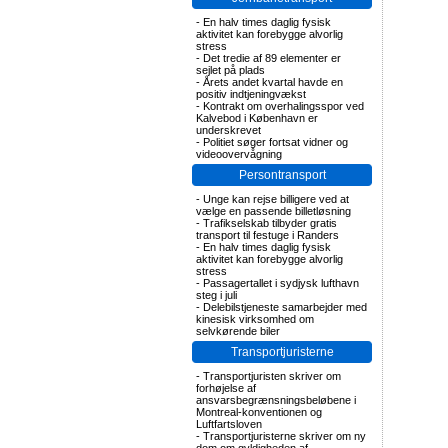
-
En halv times daglig fysisk
aktivitet kan forebygge alvorlig
stress
-
Det tredie af 89 elementer er
sejlet på plads
-
Årets andet kvartal havde en
positiv indtjeningvækst
-
Kontrakt om overhalingsspor ved
Kalvebod i København er
underskrevet
-
Politiet søger fortsat vidner og
videoovervågning
Persontransport
-
Unge kan rejse billigere ved at
vælge en passende billetløsning
-
Trafikselskab tilbyder gratis
transport til festuge i Randers
-
En halv times daglig fysisk
aktivitet kan forebygge alvorlig
stress
-
Passagertallet i sydjysk lufthavn
steg i juli
-
Delebilstjeneste samarbejder med
kinesisk virksomhed om
selvkørende biler
Transportjuristerne
-
Transportjuristen skriver om
forhøjelse af
ansvarsbegrænsningsbeløbene i
Montreal-konventionen og
Luftfartsloven
-
Transportjuristerne skriver om ny