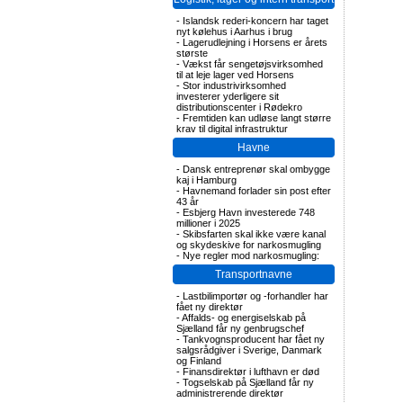
-
Islandsk rederi-koncern har taget
nyt kølehus i Aarhus i brug
-
Lagerudlejning i Horsens er årets
største
-
Vækst får sengetøjsvirksomhed
til at leje lager ved Horsens
-
Stor industrivirksomhed
investerer yderligere sit
distributionscenter i Rødekro
-
Fremtiden kan udløse langt større
krav til digital infrastruktur
Havne
-
Dansk entreprenør skal ombygge
kaj i Hamburg
-
Havnemand forlader sin post efter
43 år
-
Esbjerg Havn investerede 748
millioner i 2025
-
Skibsfarten skal ikke være kanal
og skydeskive for narkosmugling
-
Nye regler mod narkosmugling:
Transportnavne
-
Lastbilimportør og -forhandler har
fået ny direktør
-
Affalds- og energiselskab på
Sjælland får ny genbrugschef
-
Tankvognsproducent har fået ny
salgsrådgiver i Sverige, Danmark
og Finland
-
Finansdirektør i lufthavn er død
-
Togselskab på Sjælland får ny
administrerende direktør