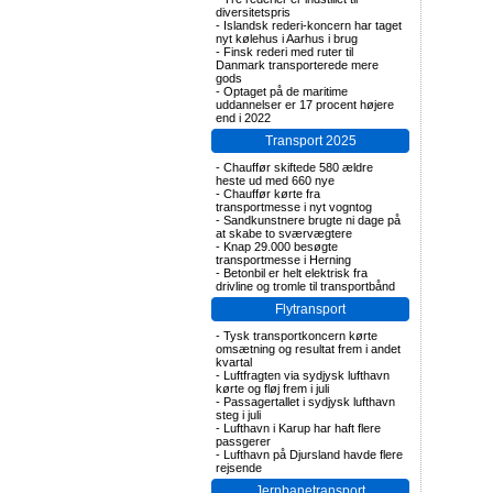
diversitetspris
-
Islandsk rederi-koncern har taget
nyt kølehus i Aarhus i brug
-
Finsk rederi med ruter til
Danmark transporterede mere
gods
-
Optaget på de maritime
uddannelser er 17 procent højere
end i 2022
Transport 2025
-
Chauffør skiftede 580 ældre
heste ud med 660 nye
-
Chauffør kørte fra
transportmesse i nyt vogntog
-
Sandkunstnere brugte ni dage på
at skabe to sværvægtere
-
Knap 29.000 besøgte
transportmesse i Herning
-
Betonbil er helt elektrisk fra
drivline og tromle til transportbånd
Flytransport
-
Tysk transportkoncern kørte
omsætning og resultat frem i andet
kvartal
-
Luftfragten via sydjysk lufthavn
kørte og fløj frem i juli
-
Passagertallet i sydjysk lufthavn
steg i juli
-
Lufthavn i Karup har haft flere
passgerer
-
Lufthavn på Djursland havde flere
rejsende
Jernbanetransport