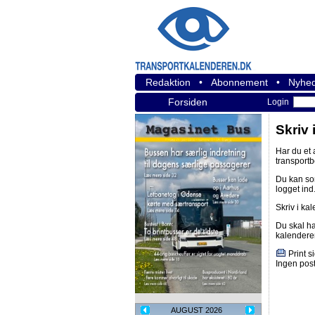
Redaktion
•
Abonnement
•
Nyhed
Forsiden
Login
Skriv 
Har du et
transport
Du kan s
logget ind
Skriv i ka
Du skal h
kalendere
Print s
Ingen post
AUGUST 2026