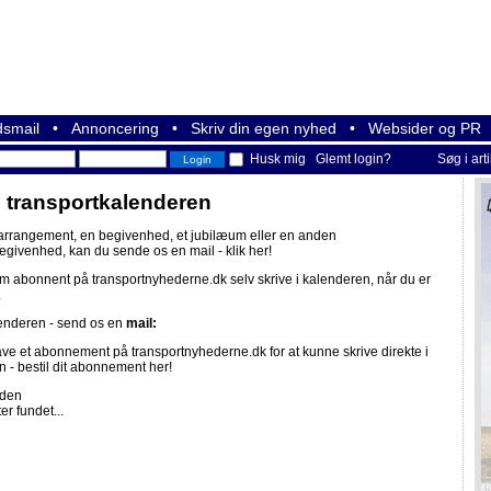
smail
•
Annoncering
•
Skriv din egen nyhed
•
Websider og PR
Husk mig
Glemt login?
Søg i art
i transportkalenderen
 arrangement, en begivenhed, et jubilæum eller en anden
begivenhed, kan du sende os en mail -
klik her!
om abonnent på
transportnyhederne.dk
selv skrive i kalenderen, når du er
.
lenderen - send os en
mail:
ave et abonnement på
transportnyhederne.dk
for at kunne skrive direkte i
n -
bestil dit abonnement her!
iden
er fundet...