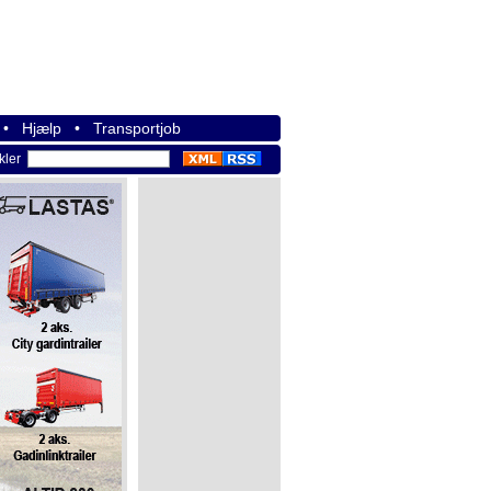
•
Hjælp
•
Transportjob
ikler