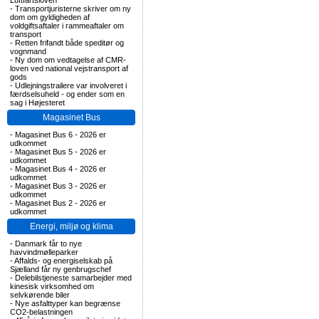
Luftfartsloven
-
Transportjuristerne skriver om ny
dom om gyldigheden af
voldgiftsaftaler i rammeaftaler om
transport
-
Retten frifandt både speditør og
vognmand
-
Ny dom om vedtagelse af CMR-
loven ved national vejstransport af
gods
-
Udlejningstrailere var involveret i
færdselsuheld - og ender som en
sag i Højesteret
Magasinet Bus
-
Magasinet Bus 6 - 2026 er
udkommet
-
Magasinet Bus 5 - 2026 er
udkommet
-
Magasinet Bus 4 - 2026 er
udkommet
-
Magasinet Bus 3 - 2026 er
udkommet
-
Magasinet Bus 2 - 2026 er
udkommet
Energi, miljø og klima
-
Danmark får to nye
havvindmølleparker
-
Affalds- og energiselskab på
Sjælland får ny genbrugschef
-
Delebilstjeneste samarbejder med
kinesisk virksomhed om
selvkørende biler
-
Nye asfalttyper kan begrænse
CO2-belastningen