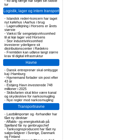
-
45-årig færge har sejlet sin sidste
tur
Logistik, lager og intern transport
-
Islandsk rederi-koncern har taget
nyt kølehus i Aarhus i brug
-
Lagerudlejning i Horsens er årets
største
-
Vækst får sengetøjsvirksomhed
til at leje lager ved Horsens
-
Stor industrivirksomhed
investerer yderligere sit
distributionscenter i Rødekro
-
Fremtiden kan udløse langt større
krav til digital infrastruktur
Havne
-
Dansk entreprenør skal ombygge
kaj i Hamburg
-
Havnemand forlader sin post efter
43 år
-
Esbjerg Havn investerede 748
millioner i 2025
-
Skibsfarten skal ikke være kanal
og skydeskive for narkosmugling
-
Nye regler mod narkosmugling:
Transportnavne
-
Lastbilimportør og -forhandler har
fået ny direktør
-
Affalds- og energiselskab på
Sjælland får ny genbrugschef
-
Tankvognsproducent har fået ny
salgsrådgiver i Sverige, Danmark
og Finland