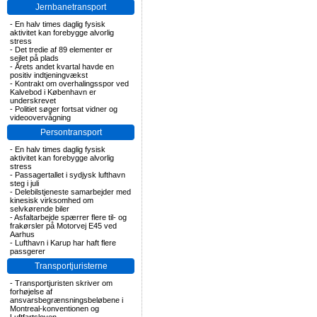
Jernbanetransport
-
En halv times daglig fysisk
aktivitet kan forebygge alvorlig
stress
-
Det tredie af 89 elementer er
sejlet på plads
-
Årets andet kvartal havde en
positiv indtjeningvækst
-
Kontrakt om overhalingsspor ved
Kalvebod i København er
underskrevet
-
Politiet søger fortsat vidner og
videoovervågning
Persontransport
-
En halv times daglig fysisk
aktivitet kan forebygge alvorlig
stress
-
Passagertallet i sydjysk lufthavn
steg i juli
-
Delebilstjeneste samarbejder med
kinesisk virksomhed om
selvkørende biler
-
Asfaltarbejde spærrer flere til- og
frakørsler på Motorvej E45 ved
Aarhus
-
Lufthavn i Karup har haft flere
passgerer
Transportjuristerne
-
Transportjuristen skriver om
forhøjelse af
ansvarsbegrænsningsbeløbene i
Montreal-konventionen og