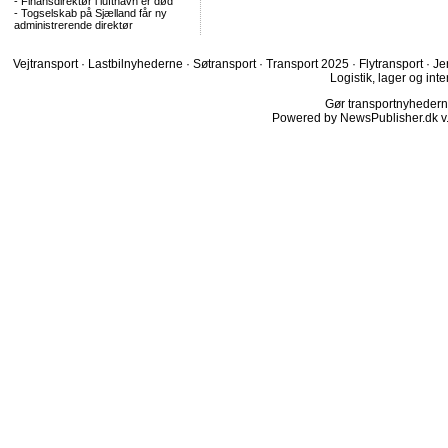
-
Finansdirektør i lufthavn er død
-
Togselskab på Sjælland får ny
administrerende direktør
Vejtransport
·
Lastbilnyhederne
·
Søtransport
·
Transport 2025
·
Flytransport
·
Je
Logistik, lager og inte
Gør transportnyhederne.
Powered by NewsPublisher.dk v