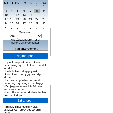
MA
TI
ON
TO
FR
LØ
SØ
1
2
-
-
-
-
-
3
4
5
6
7
9
8
10
11
12
13
14
15
16
17
18
19
20
21
22
23
24
25
26
27
28
29
30
31
-
-
-
-
-
-
Gå til start
Klik på kalenderen for at
sortere arrangementer
Tilføj arrangement
Vejtransport
-
Tysk transportkoncern kørte
omsætning og resultat frem i andet
kvartal
-
En halv times daglig fysisk
aktivitet kan forebygge alvorlig
stress
-
Fire-akslet gardintrailer med
hæve- og skydetag er nedbygget
-
Esbjerg-vognmand fik 10 på en
varm sommerdag
-
Lastbilimportør og -forhandler har
fået ny direktør
Søtransport
-
En halv times daglig fysisk
aktivitet kan forebygge alvorlig
stress