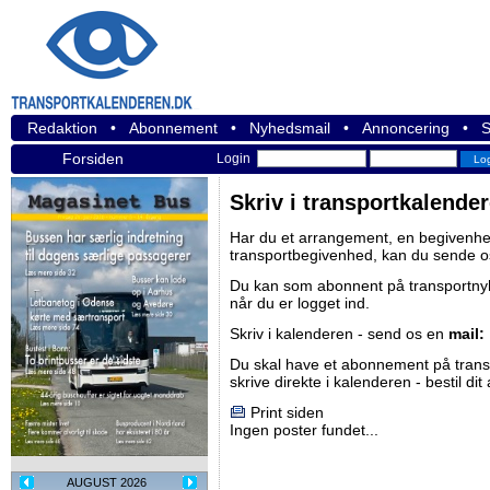
Redaktion
•
Abonnement
•
Nyhedsmail
•
Annoncering
•
S
Forsiden
Login
Skriv i transportkalende
Har du et arrangement, en begivenhed
transportbegivenhed, kan du sende o
Du kan som abonnent på
transportn
når du er logget ind.
Skriv i kalenderen - send os en
mail:
Du skal have et abonnement på
tran
skrive direkte i kalenderen -
bestil di
Print siden
Ingen poster fundet...
AUGUST 2026