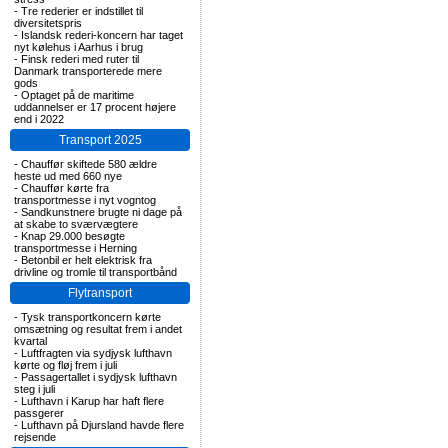
-
Tre rederier er indstillet til
diversitetspris
-
Islandsk rederi-koncern har taget
nyt kølehus i Aarhus i brug
-
Finsk rederi med ruter til
Danmark transporterede mere
gods
-
Optaget på de maritime
uddannelser er 17 procent højere
end i 2022
Transport 2025
-
Chauffør skiftede 580 ældre
heste ud med 660 nye
-
Chauffør kørte fra
transportmesse i nyt vogntog
-
Sandkunstnere brugte ni dage på
at skabe to sværvægtere
-
Knap 29.000 besøgte
transportmesse i Herning
-
Betonbil er helt elektrisk fra
drivline og tromle til transportbånd
Flytransport
-
Tysk transportkoncern kørte
omsætning og resultat frem i andet
kvartal
-
Luftfragten via sydjysk lufthavn
kørte og fløj frem i juli
-
Passagertallet i sydjysk lufthavn
steg i juli
-
Lufthavn i Karup har haft flere
passgerer
-
Lufthavn på Djursland havde flere
rejsende