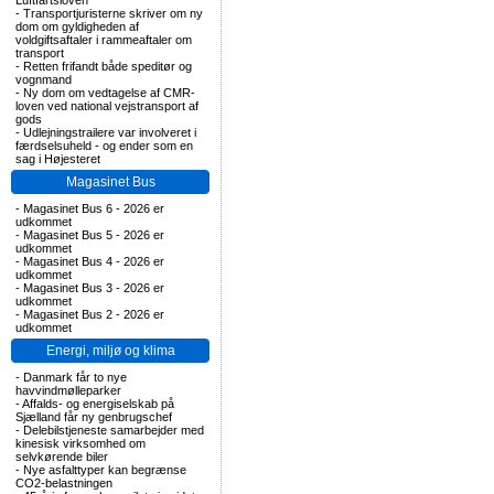
Luftfartsloven
-
Transportjuristerne skriver om ny
dom om gyldigheden af
voldgiftsaftaler i rammeaftaler om
transport
-
Retten frifandt både speditør og
vognmand
-
Ny dom om vedtagelse af CMR-
loven ved national vejstransport af
gods
-
Udlejningstrailere var involveret i
færdselsuheld - og ender som en
sag i Højesteret
Magasinet Bus
-
Magasinet Bus 6 - 2026 er
udkommet
-
Magasinet Bus 5 - 2026 er
udkommet
-
Magasinet Bus 4 - 2026 er
udkommet
-
Magasinet Bus 3 - 2026 er
udkommet
-
Magasinet Bus 2 - 2026 er
udkommet
Energi, miljø og klima
-
Danmark får to nye
havvindmølleparker
-
Affalds- og energiselskab på
Sjælland får ny genbrugschef
-
Delebilstjeneste samarbejder med
kinesisk virksomhed om
selvkørende biler
-
Nye asfalttyper kan begrænse
CO2-belastningen