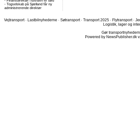
-
Finansdirektør i lufthavn er død
-
Togselskab på Sjælland får ny
administrerende direktør
Vejtransport
·
Lastbilnyhederne
·
Søtransport
·
Transport 2025
·
Flytransport
·
Je
Logistik, lager og inte
Gør transportnyhederne.
Powered by NewsPublisher.dk v