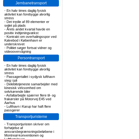
Jernbanetransport
-
En halv times daglig fysisk
aktivitet kan forebygge alvorlig
stress
-
Det tredie af 89 elementer er
sejlet på plads
-
Årets andet kvartal havde en
positiv indtjeningvækst
-
Kontrakt om overhalingsspor ved
Kalvebod i København er
underskrevet
-
Politiet søger fortsat vidner og
videoovervågning
Persontransport
-
En halv times daglig fysisk
aktivitet kan forebygge alvorlig
stress
-
Passagertallet i sydjysk lufthavn
steg i juli
-
Delebilstjeneste samarbejder med
kinesisk virksomhed om
selvkørende biler
-
Asfaltarbejde spærrer flere til- og
frakørsler på Motorvej E45 ved
Aarhus
-
Lufthavn i Karup har haft flere
passgerer
Transportjuristerne
-
Transportjuristen skriver om
forhøjelse af
ansvarsbegrænsningsbeløbene i
Montreal-konventionen og