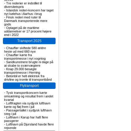
-
Tre rederier er indstillet til
diversitetspris
-
Islandsk rederi-koncern har taget
nyt kølehus i Aarhus i brug
-
Finsk rederi med ruter til
Danmark transporterede mere
gods
-
Optaget på de maritime
uddannelser er 17 procent højere
end i 2022
Transport 2025
-
Chauffør skiftede 580 ældre
heste ud med 660 nye
-
Chauffør kørte fra
transportmesse i nyt vogntog
-
Sandkunstnere brugte ni dage på
at skabe to sværvægtere
-
Knap 29.000 besøgte
transportmesse i Herning
-
Betonbil er helt elektrisk fra
drivline og tromle til transportbånd
Flytransport
-
Tysk transportkoncern kørte
omsætning og resultat frem i andet
kvartal
-
Luftfragten via sydjysk lufthavn
kørte og fløj frem i juli
-
Passagertallet i sydjysk lufthavn
steg i juli
-
Lufthavn i Karup har haft flere
passgerer
-
Lufthavn på Djursland havde flere
rejsende