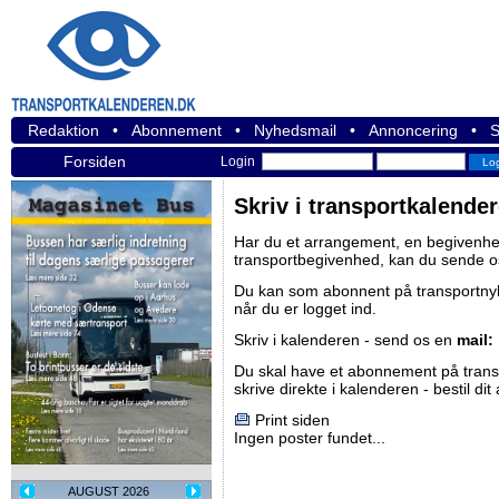
Redaktion
•
Abonnement
•
Nyhedsmail
•
Annoncering
•
S
Forsiden
Login
Skriv i transportkalende
Har du et arrangement, en begivenhed
transportbegivenhed, kan du sende o
Du kan som abonnent på
transportn
når du er logget ind.
Skriv i kalenderen - send os en
mail:
Du skal have et abonnement på
tran
skrive direkte i kalenderen -
bestil di
Print siden
Ingen poster fundet...
AUGUST 2026