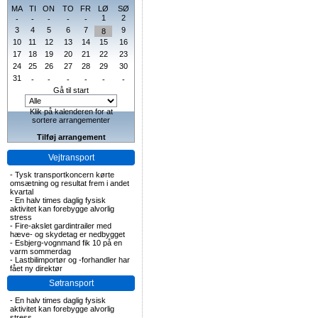
MA
TI
ON
TO
FR
LØ
SØ
1
2
-
-
-
-
-
3
4
5
6
7
9
8
10
11
12
13
14
15
16
17
18
19
20
21
22
23
24
25
26
27
28
29
30
31
-
-
-
-
-
-
Gå til start
Klik på kalenderen for at
sortere arrangementer
Tilføj arrangement
Vejtransport
-
Tysk transportkoncern kørte
omsætning og resultat frem i andet
kvartal
-
En halv times daglig fysisk
aktivitet kan forebygge alvorlig
stress
-
Fire-akslet gardintrailer med
hæve- og skydetag er nedbygget
-
Esbjerg-vognmand fik 10 på en
varm sommerdag
-
Lastbilimportør og -forhandler har
fået ny direktør
Søtransport
-
En halv times daglig fysisk
aktivitet kan forebygge alvorlig
stress