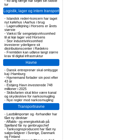
-
45-årig færge har sejlet sin sidste
tur
Logistik, lager og intern transport
-
Islandsk rederi-koncern har taget
nyt kølehus i Aarhus i brug
-
Lagerudlejning i Horsens er årets
største
-
Vækst får sengetøjsvirksomhed
til at leje lager ved Horsens
-
Stor industrivirksomhed
investerer yderligere sit
distributionscenter i Rødekro
-
Fremtiden kan udløse langt større
krav til digital infrastruktur
Havne
-
Dansk entreprenør skal ombygge
kaj i Hamburg
-
Havnemand forlader sin post efter
43 år
-
Esbjerg Havn investerede 748
millioner i 2025
-
Skibsfarten skal ikke være kanal
og skydeskive for narkosmugling
-
Nye regler mod narkosmugling:
Transportnavne
-
Lastbilimportør og -forhandler har
fået ny direktør
-
Affalds- og energiselskab på
Sjælland får ny genbrugschef
-
Tankvognsproducent har fået ny
salgsrådgiver i Sverige, Danmark
og Finland