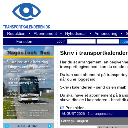
Redaktion
•
Abonnement
•
Nyhedsmail
•
Annoncering
•
S
Forsiden
Login
Skriv i transportkalende
Har du et arrangement, en begivenhed
transportbegivenhed, kan du sende o
Du kan som abonnent på
transportn
når du er logget ind.
Skriv i kalenderen - send os en
mail:
Du skal have et abonnement på
tran
skrive direkte i kalenderen -
bestil di
Print siden
AUGUST 2026 - 1 arrangementer
Lørdag 8. august
AUGUST 2026