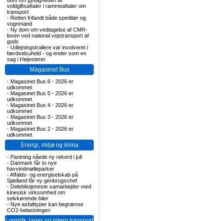
dom om gyldigheden af
voldgiftsaftaler i rammeaftaler om
transport
-
Retten frifandt både speditør og
vognmand
-
Ny dom om vedtagelse af CMR-
loven ved national vejstransport af
gods
-
Udlejningstrailere var involveret i
færdselsuheld - og ender som en
sag i Højesteret
Magasinet Bus
-
Magasinet Bus 6 - 2026 er
udkommet
-
Magasinet Bus 5 - 2026 er
udkommet
-
Magasinet Bus 4 - 2026 er
udkommet
-
Magasinet Bus 3 - 2026 er
udkommet
-
Magasinet Bus 2 - 2026 er
udkommet
Energi, miljø og klima
-
Pantning nåede ny rekord i juli
-
Danmark får to nye
havvindmølleparker
-
Affalds- og energiselskab på
Sjælland får ny genbrugschef
-
Delebilstjeneste samarbejder med
kinesisk virksomhed om
selvkørende biler
-
Nye asfalttyper kan begrænse
CO2-belastningen
Logistik, lager og intern transport