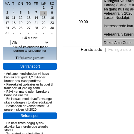
Nordjysk Veteran
MA
TI
ON
TO
FR
LØ
SØ
Lørdag 8. august
1
2
-
-
-
-
-
en gang hus og are
3
4
5
6
7
9
8
Veteranrally 2026,
Lastbil Nostalgi.
10
11
12
13
14
15
16
-09:00
17
18
19
20
21
22
23
Interesserede ka
24
25
26
27
28
29
30
31
-
-
-
-
-
-
Veteranrally kører
Gå til start
Dekra Amu Center
Klik på kalenderen for at
Første side
|
Forrige side
sortere arrangementer
Tilføj arrangement
Vejtransport
-
Anklagemyndigheden vil have
konfiskeret godt 1,2 millioner
kroner hos transportfirma
-
Fire-akslet tip-trailer er bygget til
transport af jord og sand
-
Påvirket mand uden kørekort
kørte ind i lastbil
-
En indsats mod chaufførmangel
skal inddrages i totalberedskabet
-
Bestanden er vokset med 9,3
procent siden juli 2020
Søtransport
-
En halv times daglig fysisk
aktivitet kan forebygge alvorlig
stress
-
Tre rederier er indstillet til