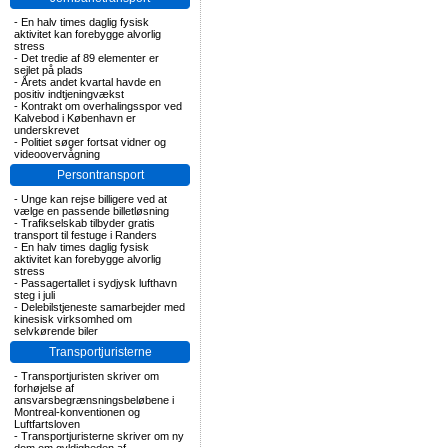
-
En halv times daglig fysisk
aktivitet kan forebygge alvorlig
stress
-
Det tredie af 89 elementer er
sejlet på plads
-
Årets andet kvartal havde en
positiv indtjeningvækst
-
Kontrakt om overhalingsspor ved
Kalvebod i København er
underskrevet
-
Politiet søger fortsat vidner og
videoovervågning
Persontransport
-
Unge kan rejse billigere ved at
vælge en passende billetløsning
-
Trafikselskab tilbyder gratis
transport til festuge i Randers
-
En halv times daglig fysisk
aktivitet kan forebygge alvorlig
stress
-
Passagertallet i sydjysk lufthavn
steg i juli
-
Delebilstjeneste samarbejder med
kinesisk virksomhed om
selvkørende biler
Transportjuristerne
-
Transportjuristen skriver om
forhøjelse af
ansvarsbegrænsningsbeløbene i
Montreal-konventionen og
Luftfartsloven
-
Transportjuristerne skriver om ny