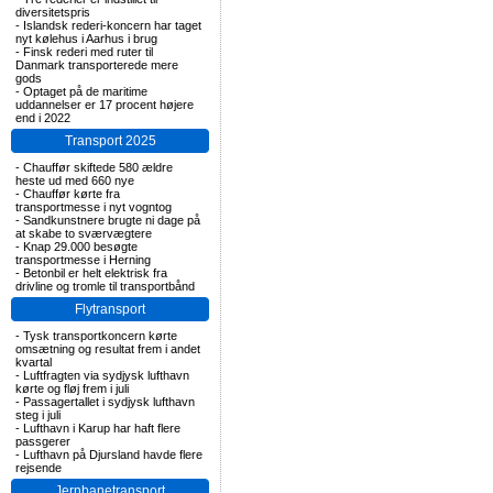
diversitetspris
-
Islandsk rederi-koncern har taget
nyt kølehus i Aarhus i brug
-
Finsk rederi med ruter til
Danmark transporterede mere
gods
-
Optaget på de maritime
uddannelser er 17 procent højere
end i 2022
Transport 2025
-
Chauffør skiftede 580 ældre
heste ud med 660 nye
-
Chauffør kørte fra
transportmesse i nyt vogntog
-
Sandkunstnere brugte ni dage på
at skabe to sværvægtere
-
Knap 29.000 besøgte
transportmesse i Herning
-
Betonbil er helt elektrisk fra
drivline og tromle til transportbånd
Flytransport
-
Tysk transportkoncern kørte
omsætning og resultat frem i andet
kvartal
-
Luftfragten via sydjysk lufthavn
kørte og fløj frem i juli
-
Passagertallet i sydjysk lufthavn
steg i juli
-
Lufthavn i Karup har haft flere
passgerer
-
Lufthavn på Djursland havde flere
rejsende
Jernbanetransport