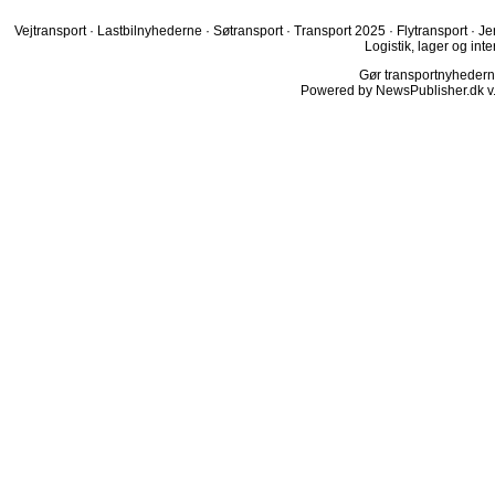
Vejtransport
·
Lastbilnyhederne
·
Søtransport
·
Transport 2025
·
Flytransport
·
Je
Logistik, lager og inte
Gør transportnyhederne.
Powered by NewsPublisher.dk v