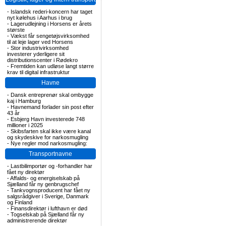
-
Islandsk rederi-koncern har taget
nyt kølehus i Aarhus i brug
-
Lagerudlejning i Horsens er årets
største
-
Vækst får sengetøjsvirksomhed
til at leje lager ved Horsens
-
Stor industrivirksomhed
investerer yderligere sit
distributionscenter i Rødekro
-
Fremtiden kan udløse langt større
krav til digital infrastruktur
Havne
-
Dansk entreprenør skal ombygge
kaj i Hamburg
-
Havnemand forlader sin post efter
43 år
-
Esbjerg Havn investerede 748
millioner i 2025
-
Skibsfarten skal ikke være kanal
og skydeskive for narkosmugling
-
Nye regler mod narkosmugling:
Transportnavne
-
Lastbilimportør og -forhandler har
fået ny direktør
-
Affalds- og energiselskab på
Sjælland får ny genbrugschef
-
Tankvognsproducent har fået ny
salgsrådgiver i Sverige, Danmark
og Finland
-
Finansdirektør i lufthavn er død
-
Togselskab på Sjælland får ny
administrerende direktør