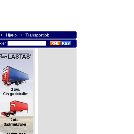
•
Hjælp
•
Transportjob
ikler