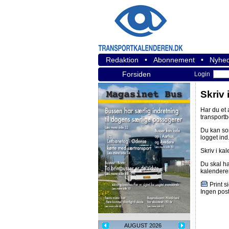
Redaktion
•
Abonnement
•
Nyhed
Forsiden
Login
Skriv 
Har du et
transport
Du kan s
logget ind
Skriv i ka
Du skal h
kalendere
Print s
Ingen post
AUGUST 2026