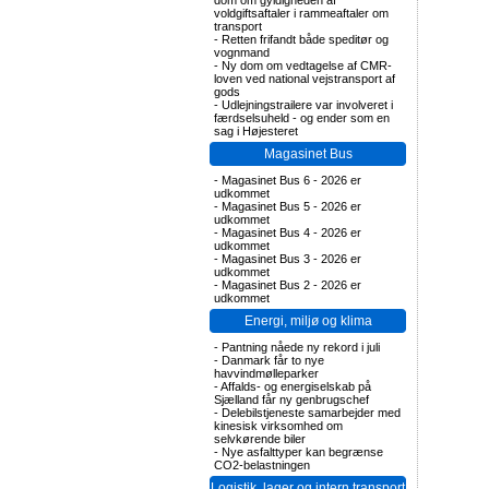
dom om gyldigheden af
voldgiftsaftaler i rammeaftaler om
transport
-
Retten frifandt både speditør og
vognmand
-
Ny dom om vedtagelse af CMR-
loven ved national vejstransport af
gods
-
Udlejningstrailere var involveret i
færdselsuheld - og ender som en
sag i Højesteret
Magasinet Bus
-
Magasinet Bus 6 - 2026 er
udkommet
-
Magasinet Bus 5 - 2026 er
udkommet
-
Magasinet Bus 4 - 2026 er
udkommet
-
Magasinet Bus 3 - 2026 er
udkommet
-
Magasinet Bus 2 - 2026 er
udkommet
Energi, miljø og klima
-
Pantning nåede ny rekord i juli
-
Danmark får to nye
havvindmølleparker
-
Affalds- og energiselskab på
Sjælland får ny genbrugschef
-
Delebilstjeneste samarbejder med
kinesisk virksomhed om
selvkørende biler
-
Nye asfalttyper kan begrænse
CO2-belastningen
Logistik, lager og intern transport