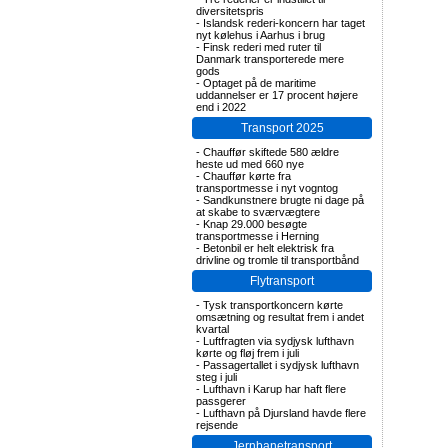
diversitetspris
-
Islandsk rederi-koncern har taget
nyt kølehus i Aarhus i brug
-
Finsk rederi med ruter til
Danmark transporterede mere
gods
-
Optaget på de maritime
uddannelser er 17 procent højere
end i 2022
Transport 2025
-
Chauffør skiftede 580 ældre
heste ud med 660 nye
-
Chauffør kørte fra
transportmesse i nyt vogntog
-
Sandkunstnere brugte ni dage på
at skabe to sværvægtere
-
Knap 29.000 besøgte
transportmesse i Herning
-
Betonbil er helt elektrisk fra
drivline og tromle til transportbånd
Flytransport
-
Tysk transportkoncern kørte
omsætning og resultat frem i andet
kvartal
-
Luftfragten via sydjysk lufthavn
kørte og fløj frem i juli
-
Passagertallet i sydjysk lufthavn
steg i juli
-
Lufthavn i Karup har haft flere
passgerer
-
Lufthavn på Djursland havde flere
rejsende
Jernbanetransport