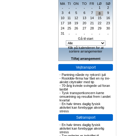
MA
TI
ON
TO
FR
LØ
SØ
1
2
-
-
-
-
-
3
4
5
6
7
9
8
10
11
12
13
14
15
16
17
18
19
20
21
22
23
24
25
26
27
28
29
30
31
-
-
-
-
-
-
Gå til start
Klik på kalenderen for at
sortere arrangementer
Tilføj arrangement
Vejtransport
-
Pantning nåede ny rekord i juli
-
Roskilde-firma har fået en ny tre-
akslet citytrailer med tip
-
70-årig kvinde svingede ud foran
lastbil
-
Tysk transportkoncern kørte
omsætning og resultat frem i andet
kvartal
-
En halv times daglig fysisk
aktivitet kan forebygge alvorlig
stress
Søtransport
-
En halv times daglig fysisk
aktivitet kan forebygge alvorlig
stress
-
Tre rederier er indstillet til