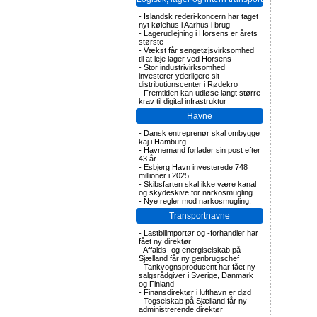
-
Islandsk rederi-koncern har taget
nyt kølehus i Aarhus i brug
-
Lagerudlejning i Horsens er årets
største
-
Vækst får sengetøjsvirksomhed
til at leje lager ved Horsens
-
Stor industrivirksomhed
investerer yderligere sit
distributionscenter i Rødekro
-
Fremtiden kan udløse langt større
krav til digital infrastruktur
Havne
-
Dansk entreprenør skal ombygge
kaj i Hamburg
-
Havnemand forlader sin post efter
43 år
-
Esbjerg Havn investerede 748
millioner i 2025
-
Skibsfarten skal ikke være kanal
og skydeskive for narkosmugling
-
Nye regler mod narkosmugling:
Transportnavne
-
Lastbilimportør og -forhandler har
fået ny direktør
-
Affalds- og energiselskab på
Sjælland får ny genbrugschef
-
Tankvognsproducent har fået ny
salgsrådgiver i Sverige, Danmark
og Finland
-
Finansdirektør i lufthavn er død
-
Togselskab på Sjælland får ny
administrerende direktør