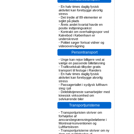
-
En halv times daglig fysisk
aktivitet kan forebygge alvorlig
stress
-
Det tredie af 89 elementer er
sejlet på plads
-
Årets andet kvartal havde en
positiv indtjeningvækst
-
Kontrakt om overhalingsspor ved
Kalvebod i København er
underskrevet
-
Politiet søger fortsat vidner og
videoovervågning
Persontransport
-
Unge kan rejse billigere ved at
vælge en passende billetløsning
-
Trafikselskab tilbyder gratis
transport til festuge i Randers
-
En halv times daglig fysisk
aktivitet kan forebygge alvorlig
stress
-
Passagertallet i sydjysk lufthavn
steg i juli
-
Delebilstjeneste samarbejder med
kinesisk virksomhed om
selvkørende biler
Transportjuristerne
-
Transportjuristen skriver om
forhøjelse af
ansvarsbegrænsningsbeløbene i
Montreal-konventionen og
Luftfartsloven
-
Transportjuristerne skriver om ny