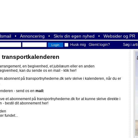
smail
•
Annoncering
•
Skriv din egen nyhed
•
Websider og PR
Husk mig
Glemt login?
Søg i art
i transportkalenderen
 arrangement, en begivenhed, et jubilæum eller en anden
begivenhed, kan du sende os en mail -
klik her!
om abonnent på
transportnyhederne.dk
selv skrive i kalenderen, når du er
.
lenderen - send os en
mail:
ave et abonnement på
transportnyhederne.dk
for at kunne skrive direkte i
n -
bestil dit abonnement her!
iden
er fundet...