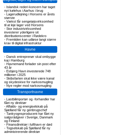
-
Islandsk rederi-koncern har taget
nyt kølehus i Aarhus i brug
-
Lagerudlejning i Horsens er årets
største
-
Vækst får sengetøjsvirksomhed
til at leje lager ved Horsens
-
Stor industrivirksomhed
investerer yderligere sit
distributionscenter i Rødekro
-
Fremtiden kan udløse langt større
krav til digital infrastruktur
Havne
-
Dansk entreprenør skal ombygge
kaj i Hamburg
-
Havnemand forlader sin post efter
43 år
-
Esbjerg Havn investerede 748
millioner i 2025
-
Skibsfarten skal ikke være kanal
og skydeskive for narkosmugling
-
Nye regler mod narkosmugling:
Transportnavne
-
Lastbilimportør og -forhandler har
fået ny direktør
-
Affalds- og energiselskab på
Sjælland får ny genbrugschef
-
Tankvognsproducent har fået ny
salgsrådgiver i Sverige, Danmark
og Finland
-
Finansdirektør i lufthavn er død
-
Togselskab på Sjælland får ny
administrerende direktør