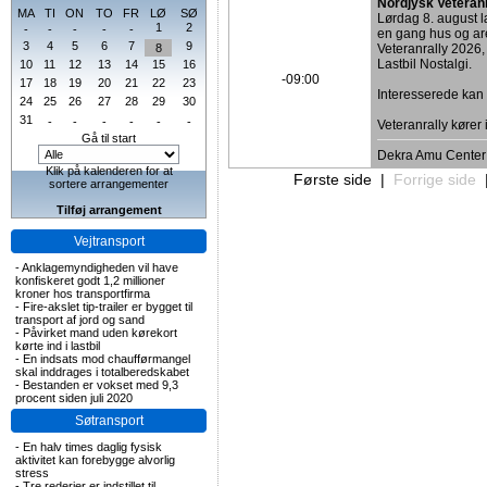
Nordjysk Veteran
MA
TI
ON
TO
FR
LØ
SØ
Lørdag 8. august
1
2
-
-
-
-
-
en gang hus og are
3
4
5
6
7
9
8
Veteranrally 2026,
Lastbil Nostalgi.
10
11
12
13
14
15
16
-09:00
17
18
19
20
21
22
23
Interesserede ka
24
25
26
27
28
29
30
31
-
-
-
-
-
-
Veteranrally kører
Gå til start
Dekra Amu Center
Klik på kalenderen for at
Første side
|
Forrige side
sortere arrangementer
Tilføj arrangement
Vejtransport
-
Anklagemyndigheden vil have
konfiskeret godt 1,2 millioner
kroner hos transportfirma
-
Fire-akslet tip-trailer er bygget til
transport af jord og sand
-
Påvirket mand uden kørekort
kørte ind i lastbil
-
En indsats mod chaufførmangel
skal inddrages i totalberedskabet
-
Bestanden er vokset med 9,3
procent siden juli 2020
Søtransport
-
En halv times daglig fysisk
aktivitet kan forebygge alvorlig
stress
-
Tre rederier er indstillet til