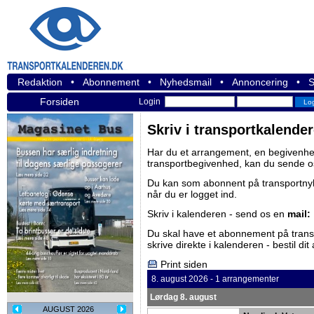
Redaktion
•
Abonnement
•
Nyhedsmail
•
Annoncering
•
S
Forsiden
Login
Skriv i transportkalende
Har du et arrangement, en begivenhed
transportbegivenhed, kan du sende o
Du kan som abonnent på
transportn
når du er logget ind.
Skriv i kalenderen - send os en
mail:
Du skal have et abonnement på
tran
skrive direkte i kalenderen -
bestil di
Print siden
8. august 2026 - 1 arrangementer
Lørdag 8. august
AUGUST 2026