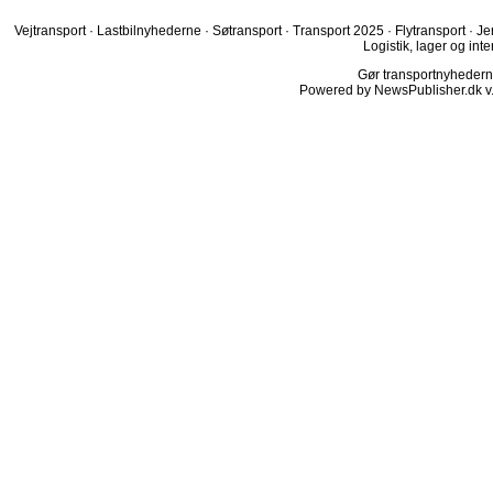
Vejtransport
·
Lastbilnyhederne
·
Søtransport
·
Transport 2025
·
Flytransport
·
Je
Logistik, lager og inte
Gør transportnyhederne.
Powered by NewsPublisher.dk v