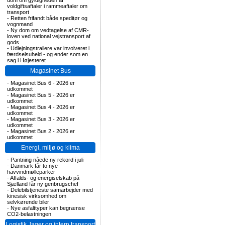
dom om gyldigheden af
voldgiftsaftaler i rammeaftaler om
transport
-
Retten frifandt både speditør og
vognmand
-
Ny dom om vedtagelse af CMR-
loven ved national vejstransport af
gods
-
Udlejningstrailere var involveret i
færdselsuheld - og ender som en
sag i Højesteret
Magasinet Bus
-
Magasinet Bus 6 - 2026 er
udkommet
-
Magasinet Bus 5 - 2026 er
udkommet
-
Magasinet Bus 4 - 2026 er
udkommet
-
Magasinet Bus 3 - 2026 er
udkommet
-
Magasinet Bus 2 - 2026 er
udkommet
Energi, miljø og klima
-
Pantning nåede ny rekord i juli
-
Danmark får to nye
havvindmølleparker
-
Affalds- og energiselskab på
Sjælland får ny genbrugschef
-
Delebilstjeneste samarbejder med
kinesisk virksomhed om
selvkørende biler
-
Nye asfalttyper kan begrænse
CO2-belastningen
Logistik, lager og intern transport