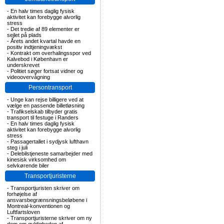
-
En halv times daglig fysisk
aktivitet kan forebygge alvorlig
stress
-
Det tredie af 89 elementer er
sejlet på plads
-
Årets andet kvartal havde en
positiv indtjeningvækst
-
Kontrakt om overhalingsspor ved
Kalvebod i København er
underskrevet
-
Politiet søger fortsat vidner og
videoovervågning
Persontransport
-
Unge kan rejse billigere ved at
vælge en passende billetløsning
-
Trafikselskab tilbyder gratis
transport til festuge i Randers
-
En halv times daglig fysisk
aktivitet kan forebygge alvorlig
stress
-
Passagertallet i sydjysk lufthavn
steg i juli
-
Delebilstjeneste samarbejder med
kinesisk virksomhed om
selvkørende biler
Transportjuristerne
-
Transportjuristen skriver om
forhøjelse af
ansvarsbegrænsningsbeløbene i
Montreal-konventionen og
Luftfartsloven
-
Transportjuristerne skriver om ny