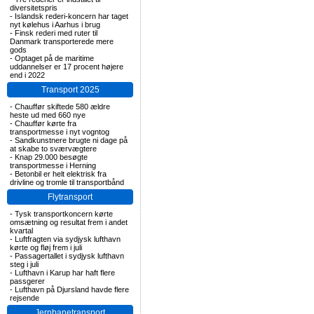
diversitetspris
-
Islandsk rederi-koncern har taget
nyt kølehus i Aarhus i brug
-
Finsk rederi med ruter til
Danmark transporterede mere
gods
-
Optaget på de maritime
uddannelser er 17 procent højere
end i 2022
Transport 2025
-
Chauffør skiftede 580 ældre
heste ud med 660 nye
-
Chauffør kørte fra
transportmesse i nyt vogntog
-
Sandkunstnere brugte ni dage på
at skabe to sværvægtere
-
Knap 29.000 besøgte
transportmesse i Herning
-
Betonbil er helt elektrisk fra
drivline og tromle til transportbånd
Flytransport
-
Tysk transportkoncern kørte
omsætning og resultat frem i andet
kvartal
-
Luftfragten via sydjysk lufthavn
kørte og fløj frem i juli
-
Passagertallet i sydjysk lufthavn
steg i juli
-
Lufthavn i Karup har haft flere
passgerer
-
Lufthavn på Djursland havde flere
rejsende
Jernbanetransport