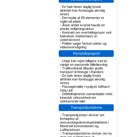
-
En halv times daglig fysisk
aktivitet kan forebygge alvorlig
stress
-
Det tredie af 89 elementer er
sejlet på plads
-
Årets andet kvartal havde en
positiv indtjeningvækst
-
Kontrakt om overhalingsspor ved
Kalvebod i København er
underskrevet
-
Politiet søger fortsat vidner og
videoovervågning
Persontransport
-
Unge kan rejse billigere ved at
vælge en passende billetløsning
-
Trafikselskab tilbyder gratis
transport til festuge i Randers
-
En halv times daglig fysisk
aktivitet kan forebygge alvorlig
stress
-
Passagertallet i sydjysk lufthavn
steg i juli
-
Delebilstjeneste samarbejder med
kinesisk virksomhed om
selvkørende biler
Transportjuristerne
-
Transportjuristen skriver om
forhøjelse af
ansvarsbegrænsningsbeløbene i
Montreal-konventionen og
Luftfartsloven
-
Transportjuristerne skriver om ny