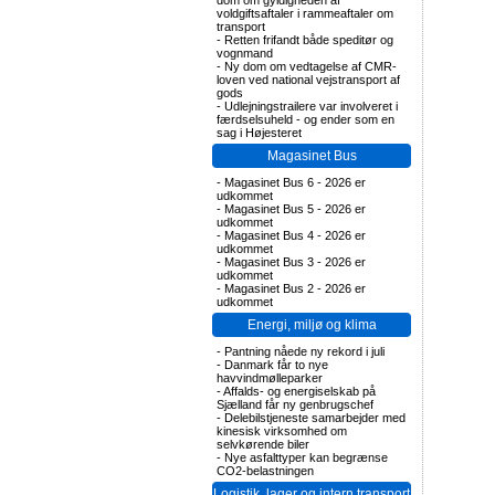
dom om gyldigheden af
voldgiftsaftaler i rammeaftaler om
transport
-
Retten frifandt både speditør og
vognmand
-
Ny dom om vedtagelse af CMR-
loven ved national vejstransport af
gods
-
Udlejningstrailere var involveret i
færdselsuheld - og ender som en
sag i Højesteret
Magasinet Bus
-
Magasinet Bus 6 - 2026 er
udkommet
-
Magasinet Bus 5 - 2026 er
udkommet
-
Magasinet Bus 4 - 2026 er
udkommet
-
Magasinet Bus 3 - 2026 er
udkommet
-
Magasinet Bus 2 - 2026 er
udkommet
Energi, miljø og klima
-
Pantning nåede ny rekord i juli
-
Danmark får to nye
havvindmølleparker
-
Affalds- og energiselskab på
Sjælland får ny genbrugschef
-
Delebilstjeneste samarbejder med
kinesisk virksomhed om
selvkørende biler
-
Nye asfalttyper kan begrænse
CO2-belastningen
Logistik, lager og intern transport