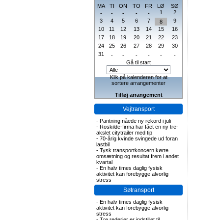
MA
TI
ON
TO
FR
LØ
SØ
1
2
-
-
-
-
-
3
4
5
6
7
9
8
10
11
12
13
14
15
16
17
18
19
20
21
22
23
24
25
26
27
28
29
30
31
-
-
-
-
-
-
Gå til start
Klik på kalenderen for at
sortere arrangementer
Tilføj arrangement
Vejtransport
-
Pantning nåede ny rekord i juli
-
Roskilde-firma har fået en ny tre-
akslet citytrailer med tip
-
70-årig kvinde svingede ud foran
lastbil
-
Tysk transportkoncern kørte
omsætning og resultat frem i andet
kvartal
-
En halv times daglig fysisk
aktivitet kan forebygge alvorlig
stress
Søtransport
-
En halv times daglig fysisk
aktivitet kan forebygge alvorlig
stress
-
Tre rederier er indstillet til