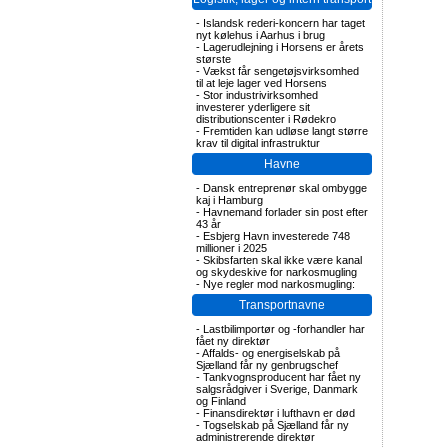
-
Islandsk rederi-koncern har taget
nyt kølehus i Aarhus i brug
-
Lagerudlejning i Horsens er årets
største
-
Vækst får sengetøjsvirksomhed
til at leje lager ved Horsens
-
Stor industrivirksomhed
investerer yderligere sit
distributionscenter i Rødekro
-
Fremtiden kan udløse langt større
krav til digital infrastruktur
Havne
-
Dansk entreprenør skal ombygge
kaj i Hamburg
-
Havnemand forlader sin post efter
43 år
-
Esbjerg Havn investerede 748
millioner i 2025
-
Skibsfarten skal ikke være kanal
og skydeskive for narkosmugling
-
Nye regler mod narkosmugling:
Transportnavne
-
Lastbilimportør og -forhandler har
fået ny direktør
-
Affalds- og energiselskab på
Sjælland får ny genbrugschef
-
Tankvognsproducent har fået ny
salgsrådgiver i Sverige, Danmark
og Finland
-
Finansdirektør i lufthavn er død
-
Togselskab på Sjælland får ny
administrerende direktør