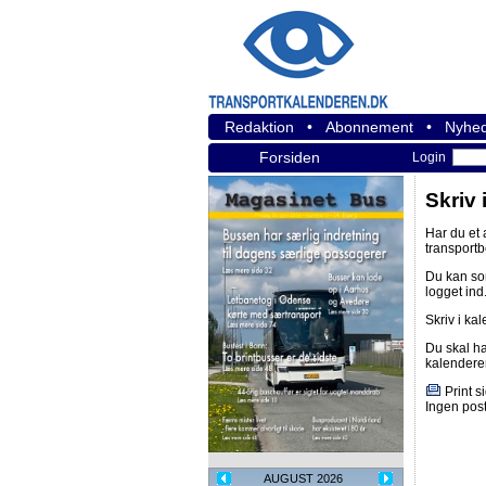
Redaktion
•
Abonnement
•
Nyhed
Forsiden
Login
Skriv 
Har du et
transport
Du kan s
logget ind
Skriv i ka
Du skal h
kalendere
Print s
Ingen post
AUGUST 2026