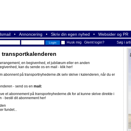
smail
•
Annoncering
•
Skriv din egen nyhed
•
Websider og PR
Husk mig
Glemt login?
Søg i art
i transportkalenderen
 arrangement, en begivenhed, et jubilæum eller en anden
begivenhed, kan du sende os en mail -
klik her!
om abonnent på
transportnyhederne.dk
selv skrive i kalenderen, når du er
.
lenderen - send os en
mail:
ave et abonnement på
transportnyhederne.dk
for at kunne skrive direkte i
n -
bestil dit abonnement her!
iden
er fundet...