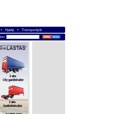
•
Hjælp
•
Transportjob
ikler