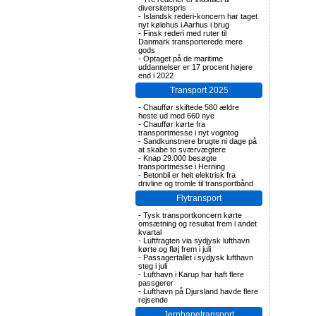
diversitetspris
-
Islandsk rederi-koncern har taget
nyt kølehus i Aarhus i brug
-
Finsk rederi med ruter til
Danmark transporterede mere
gods
-
Optaget på de maritime
uddannelser er 17 procent højere
end i 2022
Transport 2025
-
Chauffør skiftede 580 ældre
heste ud med 660 nye
-
Chauffør kørte fra
transportmesse i nyt vogntog
-
Sandkunstnere brugte ni dage på
at skabe to sværvægtere
-
Knap 29.000 besøgte
transportmesse i Herning
-
Betonbil er helt elektrisk fra
drivline og tromle til transportbånd
Flytransport
-
Tysk transportkoncern kørte
omsætning og resultat frem i andet
kvartal
-
Luftfragten via sydjysk lufthavn
kørte og fløj frem i juli
-
Passagertallet i sydjysk lufthavn
steg i juli
-
Lufthavn i Karup har haft flere
passgerer
-
Lufthavn på Djursland havde flere
rejsende
Jernbanetransport