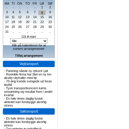
MA
TI
ON
TO
FR
LØ
SØ
1
2
-
-
-
-
-
3
4
5
6
7
9
8
10
11
12
13
14
15
16
17
18
19
20
21
22
23
24
25
26
27
28
29
30
31
-
-
-
-
-
-
Gå til start
Klik på kalenderen for at
sortere arrangementer
Tilføj arrangement
Vejtransport
-
Pantning nåede ny rekord i juli
-
Roskilde-firma har fået en ny tre-
akslet citytrailer med tip
-
70-årig kvinde svingede ud foran
lastbil
-
Tysk transportkoncern kørte
omsætning og resultat frem i andet
kvartal
-
En halv times daglig fysisk
aktivitet kan forebygge alvorlig
stress
Søtransport
-
En halv times daglig fysisk
aktivitet kan forebygge alvorlig
stress
-
Tre rederier er indstillet til