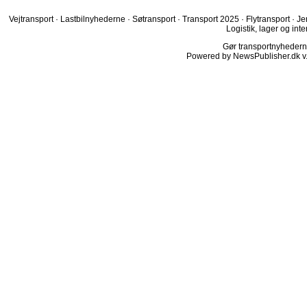
Vejtransport
·
Lastbilnyhederne
·
Søtransport
·
Transport 2025
·
Flytransport
·
Je
Logistik, lager og inte
Gør transportnyhederne.
Powered by NewsPublisher.dk v