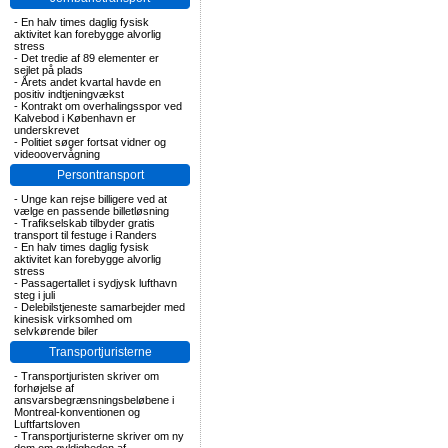
-
En halv times daglig fysisk
aktivitet kan forebygge alvorlig
stress
-
Det tredie af 89 elementer er
sejlet på plads
-
Årets andet kvartal havde en
positiv indtjeningvækst
-
Kontrakt om overhalingsspor ved
Kalvebod i København er
underskrevet
-
Politiet søger fortsat vidner og
videoovervågning
Persontransport
-
Unge kan rejse billigere ved at
vælge en passende billetløsning
-
Trafikselskab tilbyder gratis
transport til festuge i Randers
-
En halv times daglig fysisk
aktivitet kan forebygge alvorlig
stress
-
Passagertallet i sydjysk lufthavn
steg i juli
-
Delebilstjeneste samarbejder med
kinesisk virksomhed om
selvkørende biler
Transportjuristerne
-
Transportjuristen skriver om
forhøjelse af
ansvarsbegrænsningsbeløbene i
Montreal-konventionen og
Luftfartsloven
-
Transportjuristerne skriver om ny