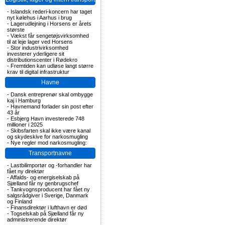
-
Islandsk rederi-koncern har taget
nyt kølehus i Aarhus i brug
-
Lagerudlejning i Horsens er årets
største
-
Vækst får sengetøjsvirksomhed
til at leje lager ved Horsens
-
Stor industrivirksomhed
investerer yderligere sit
distributionscenter i Rødekro
-
Fremtiden kan udløse langt større
krav til digital infrastruktur
Havne
-
Dansk entreprenør skal ombygge
kaj i Hamburg
-
Havnemand forlader sin post efter
43 år
-
Esbjerg Havn investerede 748
millioner i 2025
-
Skibsfarten skal ikke være kanal
og skydeskive for narkosmugling
-
Nye regler mod narkosmugling:
Transportnavne
-
Lastbilimportør og -forhandler har
fået ny direktør
-
Affalds- og energiselskab på
Sjælland får ny genbrugschef
-
Tankvognsproducent har fået ny
salgsrådgiver i Sverige, Danmark
og Finland
-
Finansdirektør i lufthavn er død
-
Togselskab på Sjælland får ny
administrerende direktør