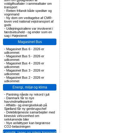
dom om gyldigheden af
voldgiftsaftaler i rammeaftaler om
transport
-
Retten frifandt både speditør og
vognmand
-
Ny dom om vedtagelse af CMR-
loven ved national vejstransport af
gods
-
Udlejningstrailere var involveret i
færdselsuheld - og ender som en
sag i Højesteret
Magasinet Bus
-
Magasinet Bus 6 - 2026 er
udkommet
-
Magasinet Bus 5 - 2026 er
udkommet
-
Magasinet Bus 4 - 2026 er
udkommet
-
Magasinet Bus 3 - 2026 er
udkommet
-
Magasinet Bus 2 - 2026 er
udkommet
Energi, miljø og klima
-
Pantning nåede ny rekord i juli
-
Danmark får to nye
havvindmølleparker
-
Affalds- og energiselskab på
Sjælland får ny genbrugschef
-
Delebilstjeneste samarbejder med
kinesisk virksomhed om
selvkørende biler
-
Nye asfalttyper kan begrænse
CO2-belastningen
Logistik, lager og intern transport