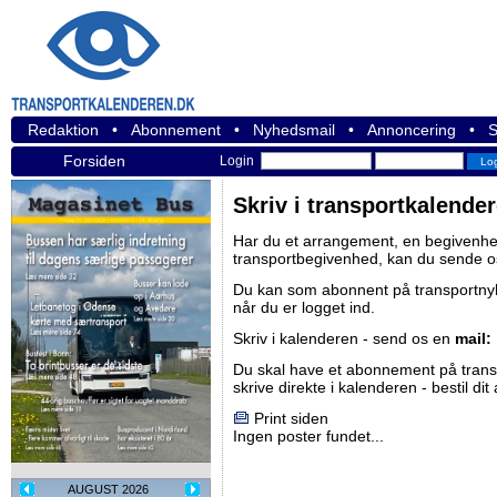
Redaktion
•
Abonnement
•
Nyhedsmail
•
Annoncering
•
S
Forsiden
Login
Skriv i transportkalende
Har du et arrangement, en begivenhed
transportbegivenhed, kan du sende o
Du kan som abonnent på
transportn
når du er logget ind.
Skriv i kalenderen - send os en
mail:
Du skal have et abonnement på
tran
skrive direkte i kalenderen -
bestil di
Print siden
Ingen poster fundet...
AUGUST 2026