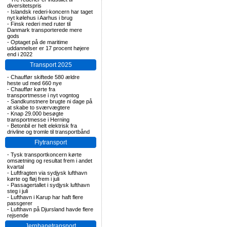
diversitetspris
-
Islandsk rederi-koncern har taget
nyt kølehus i Aarhus i brug
-
Finsk rederi med ruter til
Danmark transporterede mere
gods
-
Optaget på de maritime
uddannelser er 17 procent højere
end i 2022
Transport 2025
-
Chauffør skiftede 580 ældre
heste ud med 660 nye
-
Chauffør kørte fra
transportmesse i nyt vogntog
-
Sandkunstnere brugte ni dage på
at skabe to sværvægtere
-
Knap 29.000 besøgte
transportmesse i Herning
-
Betonbil er helt elektrisk fra
drivline og tromle til transportbånd
Flytransport
-
Tysk transportkoncern kørte
omsætning og resultat frem i andet
kvartal
-
Luftfragten via sydjysk lufthavn
kørte og fløj frem i juli
-
Passagertallet i sydjysk lufthavn
steg i juli
-
Lufthavn i Karup har haft flere
passgerer
-
Lufthavn på Djursland havde flere
rejsende
Jernbanetransport