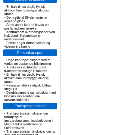
-
En halv times daglig fysisk
aktivitet kan forebygge alvorlig
stress
-
Det tredie af 89 elementer er
sejlet på plads
-
Årets andet kvartal havde en
positiv indtjeningvækst
-
Kontrakt om overhalingsspor ved
Kalvebod i København er
underskrevet
-
Politiet søger fortsat vidner og
videoovervågning
Persontransport
-
Unge kan rejse billigere ved at
vælge en passende billetløsning
-
Trafikselskab tilbyder gratis
transport til festuge i Randers
-
En halv times daglig fysisk
aktivitet kan forebygge alvorlig
stress
-
Passagertallet i sydjysk lufthavn
steg i juli
-
Delebilstjeneste samarbejder med
kinesisk virksomhed om
selvkørende biler
Transportjuristerne
-
Transportjuristen skriver om
forhøjelse af
ansvarsbegrænsningsbeløbene i
Montreal-konventionen og
Luftfartsloven
-
Transportjuristerne skriver om ny