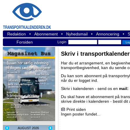
Redaktion
•
Abonnement
•
Nyhedsmail
•
Annoncering
•
S
Forsiden
Login
Skriv i transportkalende
Har du et arrangement, en begivenhed
transportbegivenhed, kan du sende o
Du kan som abonnent på
transportn
når du er logget ind.
Skriv i kalenderen - send os en
mail:
Du skal have et abonnement på
tran
skrive direkte i kalenderen -
bestil di
Print siden
Ingen poster fundet...
AUGUST 2026