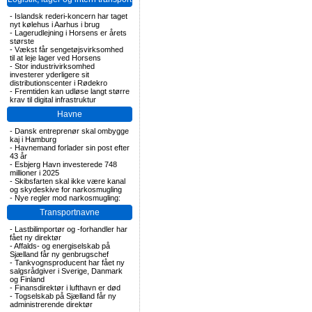
-
Islandsk rederi-koncern har taget
nyt kølehus i Aarhus i brug
-
Lagerudlejning i Horsens er årets
største
-
Vækst får sengetøjsvirksomhed
til at leje lager ved Horsens
-
Stor industrivirksomhed
investerer yderligere sit
distributionscenter i Rødekro
-
Fremtiden kan udløse langt større
krav til digital infrastruktur
Havne
-
Dansk entreprenør skal ombygge
kaj i Hamburg
-
Havnemand forlader sin post efter
43 år
-
Esbjerg Havn investerede 748
millioner i 2025
-
Skibsfarten skal ikke være kanal
og skydeskive for narkosmugling
-
Nye regler mod narkosmugling:
Transportnavne
-
Lastbilimportør og -forhandler har
fået ny direktør
-
Affalds- og energiselskab på
Sjælland får ny genbrugschef
-
Tankvognsproducent har fået ny
salgsrådgiver i Sverige, Danmark
og Finland
-
Finansdirektør i lufthavn er død
-
Togselskab på Sjælland får ny
administrerende direktør