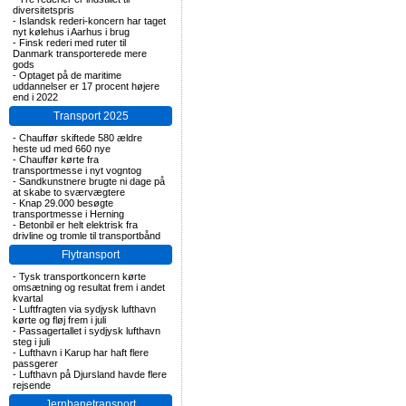
diversitetspris
-
Islandsk rederi-koncern har taget
nyt kølehus i Aarhus i brug
-
Finsk rederi med ruter til
Danmark transporterede mere
gods
-
Optaget på de maritime
uddannelser er 17 procent højere
end i 2022
Transport 2025
-
Chauffør skiftede 580 ældre
heste ud med 660 nye
-
Chauffør kørte fra
transportmesse i nyt vogntog
-
Sandkunstnere brugte ni dage på
at skabe to sværvægtere
-
Knap 29.000 besøgte
transportmesse i Herning
-
Betonbil er helt elektrisk fra
drivline og tromle til transportbånd
Flytransport
-
Tysk transportkoncern kørte
omsætning og resultat frem i andet
kvartal
-
Luftfragten via sydjysk lufthavn
kørte og fløj frem i juli
-
Passagertallet i sydjysk lufthavn
steg i juli
-
Lufthavn i Karup har haft flere
passgerer
-
Lufthavn på Djursland havde flere
rejsende
Jernbanetransport