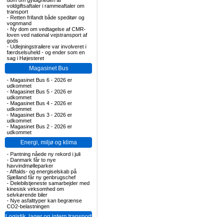
dom om gyldigheden af
voldgiftsaftaler i rammeaftaler om
transport
-
Retten frifandt både speditør og
vognmand
-
Ny dom om vedtagelse af CMR-
loven ved national vejstransport af
gods
-
Udlejningstrailere var involveret i
færdselsuheld - og ender som en
sag i Højesteret
Magasinet Bus
-
Magasinet Bus 6 - 2026 er
udkommet
-
Magasinet Bus 5 - 2026 er
udkommet
-
Magasinet Bus 4 - 2026 er
udkommet
-
Magasinet Bus 3 - 2026 er
udkommet
-
Magasinet Bus 2 - 2026 er
udkommet
Energi, miljø og klima
-
Pantning nåede ny rekord i juli
-
Danmark får to nye
havvindmølleparker
-
Affalds- og energiselskab på
Sjælland får ny genbrugschef
-
Delebilstjeneste samarbejder med
kinesisk virksomhed om
selvkørende biler
-
Nye asfalttyper kan begrænse
CO2-belastningen
Logistik, lager og intern transport