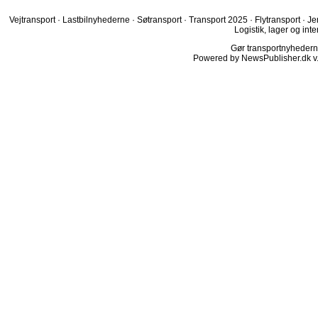
Vejtransport
·
Lastbilnyhederne
·
Søtransport
·
Transport 2025
·
Flytransport
·
Je
Logistik, lager og inte
Gør transportnyhederne.
Powered by NewsPublisher.dk v