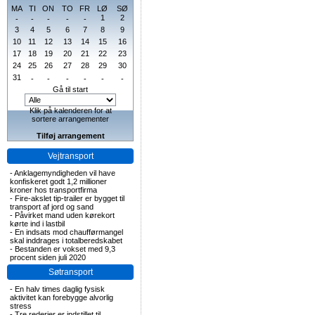
MA
TI
ON
TO
FR
LØ
SØ
1
2
-
-
-
-
-
3
4
5
6
7
8
9
10
11
12
13
14
15
16
17
18
19
20
21
22
23
24
25
26
27
28
29
30
31
-
-
-
-
-
-
Gå til start
Klik på kalenderen for at
sortere arrangementer
Tilføj arrangement
Vejtransport
-
Anklagemyndigheden vil have
konfiskeret godt 1,2 millioner
kroner hos transportfirma
-
Fire-akslet tip-trailer er bygget til
transport af jord og sand
-
Påvirket mand uden kørekort
kørte ind i lastbil
-
En indsats mod chaufførmangel
skal inddrages i totalberedskabet
-
Bestanden er vokset med 9,3
procent siden juli 2020
Søtransport
-
En halv times daglig fysisk
aktivitet kan forebygge alvorlig
stress
-
Tre rederier er indstillet til