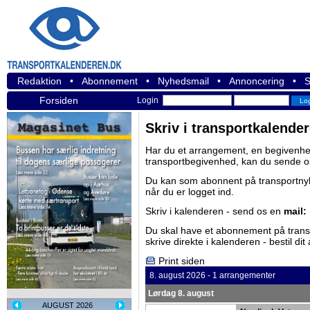
Redaktion
•
Abonnement
•
Nyhedsmail
•
Annoncering
•
S
Forsiden
Login
Skriv i transportkalende
Har du et arrangement, en begivenhed
transportbegivenhed, kan du sende o
Du kan som abonnent på
transportn
når du er logget ind.
Skriv i kalenderen - send os en
mail:
Du skal have et abonnement på
tran
skrive direkte i kalenderen -
bestil di
Print siden
8. august 2026 - 1 arrangementer
Lørdag 8. august
AUGUST 2026