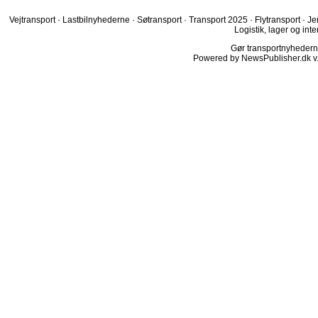
Vejtransport
·
Lastbilnyhederne
·
Søtransport
·
Transport 2025
·
Flytransport
·
Je
Logistik, lager og inte
Gør transportnyhederne.
Powered by NewsPublisher.dk v