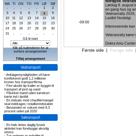
Nordjysk Veteran
MA
TI
ON
TO
FR
LØ
SØ
Lørdag 8. august
1
2
-
-
-
-
-
en gang hus og are
3
4
5
6
7
9
8
Veteranrally 2026,
Lastbil Nostalgi.
10
11
12
13
14
15
16
-09:00
17
18
19
20
21
22
23
Interesserede ka
24
25
26
27
28
29
30
31
-
-
-
-
-
-
Veteranrally kører
Gå til start
Dekra Amu Center
Klik på kalenderen for at
Første side
|
Forrige side
sortere arrangementer
Tilføj arrangement
Vejtransport
-
Anklagemyndigheden vil have
konfiskeret godt 1,2 millioner
kroner hos transportfirma
-
Fire-akslet tip-trailer er bygget til
transport af jord og sand
-
Påvirket mand uden kørekort
kørte ind i lastbil
-
En indsats mod chaufførmangel
skal inddrages i totalberedskabet
-
Bestanden er vokset med 9,3
procent siden juli 2020
Søtransport
-
En halv times daglig fysisk
aktivitet kan forebygge alvorlig
stress
-
Tre rederier er indstillet til