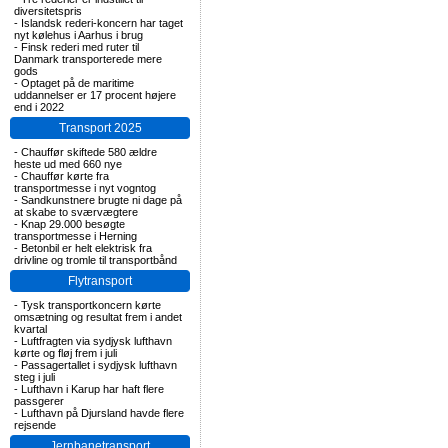
diversitetspris
-
Islandsk rederi-koncern har taget
nyt kølehus i Aarhus i brug
-
Finsk rederi med ruter til
Danmark transporterede mere
gods
-
Optaget på de maritime
uddannelser er 17 procent højere
end i 2022
Transport 2025
-
Chauffør skiftede 580 ældre
heste ud med 660 nye
-
Chauffør kørte fra
transportmesse i nyt vogntog
-
Sandkunstnere brugte ni dage på
at skabe to sværvægtere
-
Knap 29.000 besøgte
transportmesse i Herning
-
Betonbil er helt elektrisk fra
drivline og tromle til transportbånd
Flytransport
-
Tysk transportkoncern kørte
omsætning og resultat frem i andet
kvartal
-
Luftfragten via sydjysk lufthavn
kørte og fløj frem i juli
-
Passagertallet i sydjysk lufthavn
steg i juli
-
Lufthavn i Karup har haft flere
passgerer
-
Lufthavn på Djursland havde flere
rejsende
Jernbanetransport