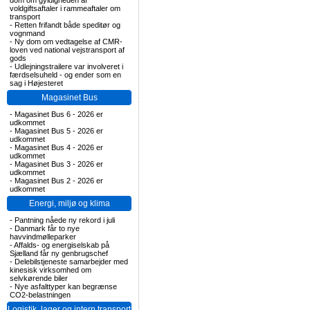
dom om gyldigheden af
voldgiftsaftaler i rammeaftaler om
transport
-
Retten frifandt både speditør og
vognmand
-
Ny dom om vedtagelse af CMR-
loven ved national vejstransport af
gods
-
Udlejningstrailere var involveret i
færdselsuheld - og ender som en
sag i Højesteret
Magasinet Bus
-
Magasinet Bus 6 - 2026 er
udkommet
-
Magasinet Bus 5 - 2026 er
udkommet
-
Magasinet Bus 4 - 2026 er
udkommet
-
Magasinet Bus 3 - 2026 er
udkommet
-
Magasinet Bus 2 - 2026 er
udkommet
Energi, miljø og klima
-
Pantning nåede ny rekord i juli
-
Danmark får to nye
havvindmølleparker
-
Affalds- og energiselskab på
Sjælland får ny genbrugschef
-
Delebilstjeneste samarbejder med
kinesisk virksomhed om
selvkørende biler
-
Nye asfalttyper kan begrænse
CO2-belastningen
Logistik, lager og intern transport