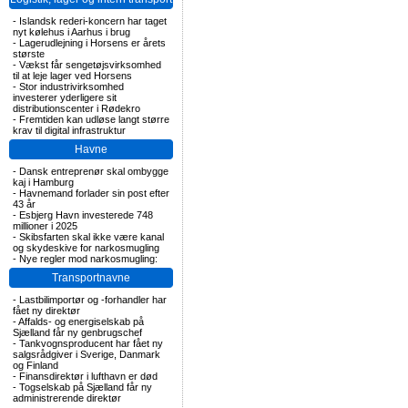
-
Islandsk rederi-koncern har taget
nyt kølehus i Aarhus i brug
-
Lagerudlejning i Horsens er årets
største
-
Vækst får sengetøjsvirksomhed
til at leje lager ved Horsens
-
Stor industrivirksomhed
investerer yderligere sit
distributionscenter i Rødekro
-
Fremtiden kan udløse langt større
krav til digital infrastruktur
Havne
-
Dansk entreprenør skal ombygge
kaj i Hamburg
-
Havnemand forlader sin post efter
43 år
-
Esbjerg Havn investerede 748
millioner i 2025
-
Skibsfarten skal ikke være kanal
og skydeskive for narkosmugling
-
Nye regler mod narkosmugling:
Transportnavne
-
Lastbilimportør og -forhandler har
fået ny direktør
-
Affalds- og energiselskab på
Sjælland får ny genbrugschef
-
Tankvognsproducent har fået ny
salgsrådgiver i Sverige, Danmark
og Finland
-
Finansdirektør i lufthavn er død
-
Togselskab på Sjælland får ny
administrerende direktør