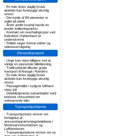
-
En halv times daglig fysisk
aktivitet kan forebygge alvorlig
stress
-
Det tredie af 89 elementer er
sejlet på plads
-
Årets andet kvartal havde en
positiv indtjeningvækst
-
Kontrakt om overhalingsspor ved
Kalvebod i København er
underskrevet
-
Politiet søger fortsat vidner og
videoovervågning
Persontransport
-
Unge kan rejse billigere ved at
vælge en passende billetløsning
-
Trafikselskab tilbyder gratis
transport til festuge i Randers
-
En halv times daglig fysisk
aktivitet kan forebygge alvorlig
stress
-
Passagertallet i sydjysk lufthavn
steg i juli
-
Delebilstjeneste samarbejder med
kinesisk virksomhed om
selvkørende biler
Transportjuristerne
-
Transportjuristen skriver om
forhøjelse af
ansvarsbegrænsningsbeløbene i
Montreal-konventionen og
Luftfartsloven
-
Transportjuristerne skriver om ny