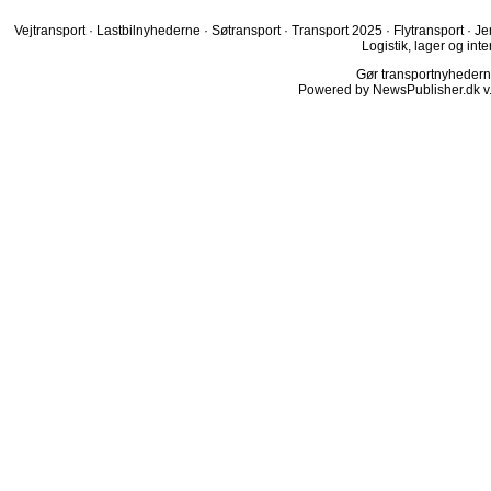
Vejtransport
·
Lastbilnyhederne
·
Søtransport
·
Transport 2025
·
Flytransport
·
Je
Logistik, lager og inte
Gør transportnyhederne.
Powered by NewsPublisher.dk v