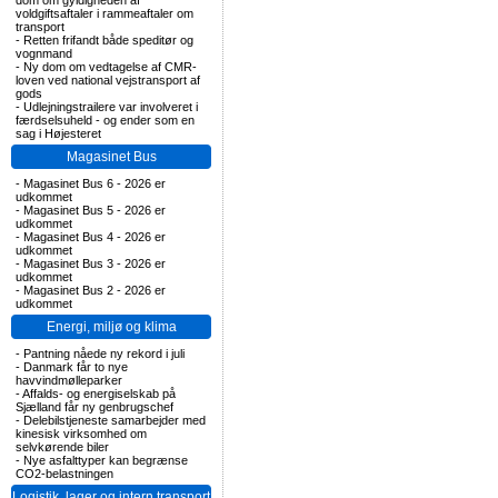
dom om gyldigheden af
voldgiftsaftaler i rammeaftaler om
transport
-
Retten frifandt både speditør og
vognmand
-
Ny dom om vedtagelse af CMR-
loven ved national vejstransport af
gods
-
Udlejningstrailere var involveret i
færdselsuheld - og ender som en
sag i Højesteret
Magasinet Bus
-
Magasinet Bus 6 - 2026 er
udkommet
-
Magasinet Bus 5 - 2026 er
udkommet
-
Magasinet Bus 4 - 2026 er
udkommet
-
Magasinet Bus 3 - 2026 er
udkommet
-
Magasinet Bus 2 - 2026 er
udkommet
Energi, miljø og klima
-
Pantning nåede ny rekord i juli
-
Danmark får to nye
havvindmølleparker
-
Affalds- og energiselskab på
Sjælland får ny genbrugschef
-
Delebilstjeneste samarbejder med
kinesisk virksomhed om
selvkørende biler
-
Nye asfalttyper kan begrænse
CO2-belastningen
Logistik, lager og intern transport