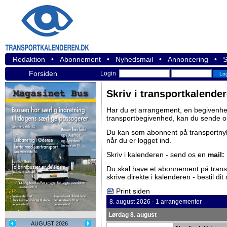
Redaktion
•
Abonnement
•
Nyhedsmail
•
Annoncering
•
S
Forsiden
Login
Skriv i transportkalende
Har du et arrangement, en begivenhed
transportbegivenhed, kan du sende o
Du kan som abonnent på
transportn
når du er logget ind.
Skriv i kalenderen - send os en
mail:
Du skal have et abonnement på
tran
skrive direkte i kalenderen -
bestil di
Print siden
8. august 2026 - 1 arrangementer
Lørdag 8. august
AUGUST 2026