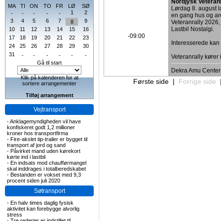
Nordjysk Veteran
MA
TI
ON
TO
FR
LØ
SØ
Lørdag 8. august
1
2
-
-
-
-
-
en gang hus og are
3
4
5
6
7
9
8
Veteranrally 2026,
Lastbil Nostalgi.
10
11
12
13
14
15
16
-09:00
17
18
19
20
21
22
23
Interesserede ka
24
25
26
27
28
29
30
31
-
-
-
-
-
-
Veteranrally kører
Gå til start
Dekra Amu Center
Klik på kalenderen for at
Første side
|
Forrige side
sortere arrangementer
Tilføj arrangement
Vejtransport
-
Anklagemyndigheden vil have
konfiskeret godt 1,2 millioner
kroner hos transportfirma
-
Fire-akslet tip-trailer er bygget til
transport af jord og sand
-
Påvirket mand uden kørekort
kørte ind i lastbil
-
En indsats mod chaufførmangel
skal inddrages i totalberedskabet
-
Bestanden er vokset med 9,3
procent siden juli 2020
Søtransport
-
En halv times daglig fysisk
aktivitet kan forebygge alvorlig
stress
-
Tre rederier er indstillet til