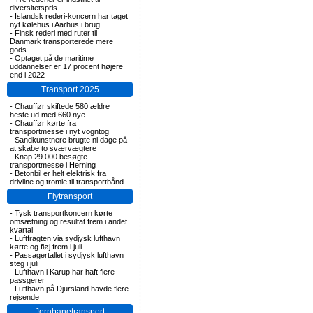
diversitetspris
-
Islandsk rederi-koncern har taget
nyt kølehus i Aarhus i brug
-
Finsk rederi med ruter til
Danmark transporterede mere
gods
-
Optaget på de maritime
uddannelser er 17 procent højere
end i 2022
Transport 2025
-
Chauffør skiftede 580 ældre
heste ud med 660 nye
-
Chauffør kørte fra
transportmesse i nyt vogntog
-
Sandkunstnere brugte ni dage på
at skabe to sværvægtere
-
Knap 29.000 besøgte
transportmesse i Herning
-
Betonbil er helt elektrisk fra
drivline og tromle til transportbånd
Flytransport
-
Tysk transportkoncern kørte
omsætning og resultat frem i andet
kvartal
-
Luftfragten via sydjysk lufthavn
kørte og fløj frem i juli
-
Passagertallet i sydjysk lufthavn
steg i juli
-
Lufthavn i Karup har haft flere
passgerer
-
Lufthavn på Djursland havde flere
rejsende
Jernbanetransport