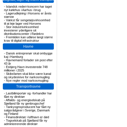
-
Islandsk rederi-koncern har taget
nyt kølehus i Aarhus i brug
-
Lagerudlejning i Horsens er årets
største
-
Vækst får sengetøjsvirksomhed
til at leje lager ved Horsens
-
Stor industrivirksomhed
investerer yderligere sit
distributionscenter i Rødekro
-
Fremtiden kan udløse langt større
krav til digital infrastruktur
Havne
-
Dansk entreprenør skal ombygge
kaj i Hamburg
-
Havnemand forlader sin post efter
43 år
-
Esbjerg Havn investerede 748
millioner i 2025
-
Skibsfarten skal ikke være kanal
og skydeskive for narkosmugling
-
Nye regler mod narkosmugling:
Transportnavne
-
Lastbilimportør og -forhandler har
fået ny direktør
-
Affalds- og energiselskab på
Sjælland får ny genbrugschef
-
Tankvognsproducent har fået ny
salgsrådgiver i Sverige, Danmark
og Finland
-
Finansdirektør i lufthavn er død
-
Togselskab på Sjælland får ny
administrerende direktør