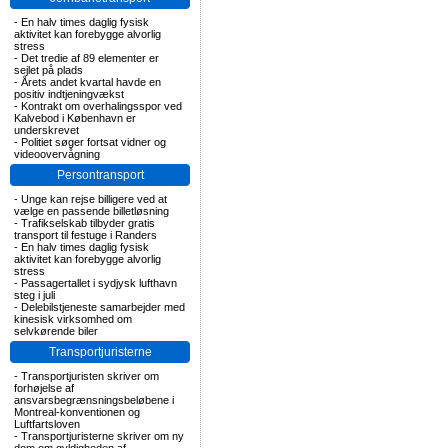
-
En halv times daglig fysisk
aktivitet kan forebygge alvorlig
stress
-
Det tredie af 89 elementer er
sejlet på plads
-
Årets andet kvartal havde en
positiv indtjeningvækst
-
Kontrakt om overhalingsspor ved
Kalvebod i København er
underskrevet
-
Politiet søger fortsat vidner og
videoovervågning
Persontransport
-
Unge kan rejse billigere ved at
vælge en passende billetløsning
-
Trafikselskab tilbyder gratis
transport til festuge i Randers
-
En halv times daglig fysisk
aktivitet kan forebygge alvorlig
stress
-
Passagertallet i sydjysk lufthavn
steg i juli
-
Delebilstjeneste samarbejder med
kinesisk virksomhed om
selvkørende biler
Transportjuristerne
-
Transportjuristen skriver om
forhøjelse af
ansvarsbegrænsningsbeløbene i
Montreal-konventionen og
Luftfartsloven
-
Transportjuristerne skriver om ny