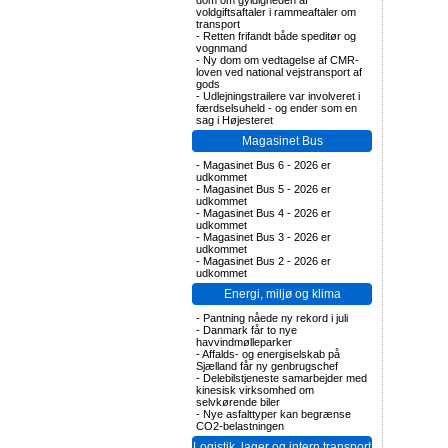
dom om gyldigheden af
voldgiftsaftaler i rammeaftaler om
transport
-
Retten frifandt både speditør og
vognmand
-
Ny dom om vedtagelse af CMR-
loven ved national vejstransport af
gods
-
Udlejningstrailere var involveret i
færdselsuheld - og ender som en
sag i Højesteret
Magasinet Bus
-
Magasinet Bus 6 - 2026 er
udkommet
-
Magasinet Bus 5 - 2026 er
udkommet
-
Magasinet Bus 4 - 2026 er
udkommet
-
Magasinet Bus 3 - 2026 er
udkommet
-
Magasinet Bus 2 - 2026 er
udkommet
Energi, miljø og klima
-
Pantning nåede ny rekord i juli
-
Danmark får to nye
havvindmølleparker
-
Affalds- og energiselskab på
Sjælland får ny genbrugschef
-
Delebilstjeneste samarbejder med
kinesisk virksomhed om
selvkørende biler
-
Nye asfalttyper kan begrænse
CO2-belastningen
Logistik, lager og intern transport