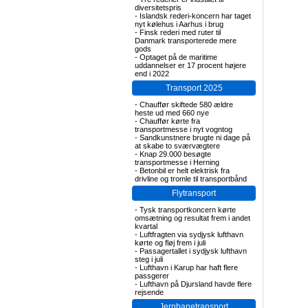
diversitetspris
-
Islandsk rederi-koncern har taget
nyt kølehus i Aarhus i brug
-
Finsk rederi med ruter til
Danmark transporterede mere
gods
-
Optaget på de maritime
uddannelser er 17 procent højere
end i 2022
Transport 2025
-
Chauffør skiftede 580 ældre
heste ud med 660 nye
-
Chauffør kørte fra
transportmesse i nyt vogntog
-
Sandkunstnere brugte ni dage på
at skabe to sværvægtere
-
Knap 29.000 besøgte
transportmesse i Herning
-
Betonbil er helt elektrisk fra
drivline og tromle til transportbånd
Flytransport
-
Tysk transportkoncern kørte
omsætning og resultat frem i andet
kvartal
-
Luftfragten via sydjysk lufthavn
kørte og fløj frem i juli
-
Passagertallet i sydjysk lufthavn
steg i juli
-
Lufthavn i Karup har haft flere
passgerer
-
Lufthavn på Djursland havde flere
rejsende
Jernbanetransport