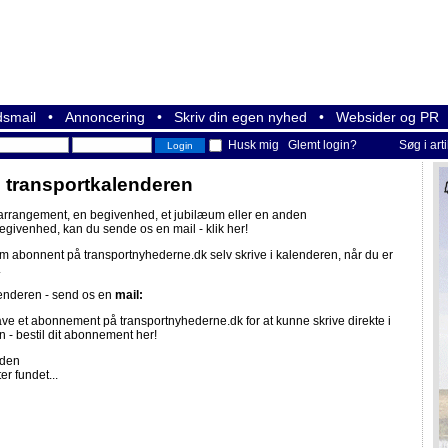
smail
•
Annoncering
•
Skriv din egen nyhed
•
Websider og PR
Husk mig
Glemt login?
Søg i art
i transportkalenderen
 arrangement, en begivenhed, et jubilæum eller en anden
begivenhed, kan du sende os en mail -
klik her!
om abonnent på
transportnyhederne.dk
selv skrive i kalenderen, når du er
.
lenderen - send os en
mail:
ave et abonnement på
transportnyhederne.dk
for at kunne skrive direkte i
n -
bestil dit abonnement her!
iden
er fundet...