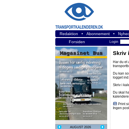
Redaktion
•
Abonnement
•
Nyhed
Forsiden
Login
Skriv 
Har du et
transport
Du kan s
logget ind
Skriv i ka
Du skal h
kalendere
Print s
Ingen post
AUGUST 2026