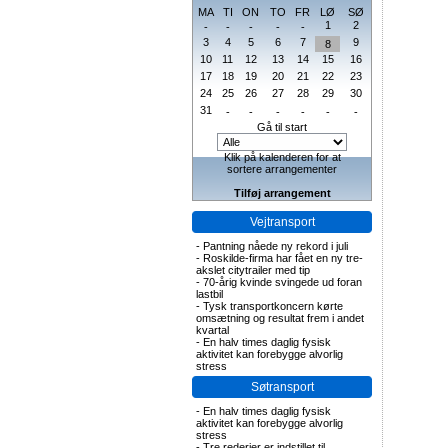
MA
TI
ON
TO
FR
LØ
SØ
1
2
-
-
-
-
-
3
4
5
6
7
9
8
10
11
12
13
14
15
16
17
18
19
20
21
22
23
24
25
26
27
28
29
30
31
-
-
-
-
-
-
Gå til start
Klik på kalenderen for at
sortere arrangementer
Tilføj arrangement
Vejtransport
-
Pantning nåede ny rekord i juli
-
Roskilde-firma har fået en ny tre-
akslet citytrailer med tip
-
70-årig kvinde svingede ud foran
lastbil
-
Tysk transportkoncern kørte
omsætning og resultat frem i andet
kvartal
-
En halv times daglig fysisk
aktivitet kan forebygge alvorlig
stress
Søtransport
-
En halv times daglig fysisk
aktivitet kan forebygge alvorlig
stress
-
Tre rederier er indstillet til