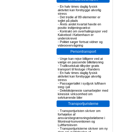
-
En halv times daglig fysisk
aktivitet kan forebygge alvorlig
stress
-
Det tredie af 89 elementer er
sejlet på plads
-
Årets andet kvartal havde en
positiv indtjeningvækst
-
Kontrakt om overhalingsspor ved
Kalvebod i København er
underskrevet
-
Politiet søger fortsat vidner og
videoovervågning
Persontransport
-
Unge kan rejse billigere ved at
vælge en passende billetløsning
-
Trafikselskab tilbyder gratis
transport til festuge i Randers
-
En halv times daglig fysisk
aktivitet kan forebygge alvorlig
stress
-
Passagertallet i sydjysk lufthavn
steg i juli
-
Delebilstjeneste samarbejder med
kinesisk virksomhed om
selvkørende biler
Transportjuristerne
-
Transportjuristen skriver om
forhøjelse af
ansvarsbegrænsningsbeløbene i
Montreal-konventionen og
Luftfartsloven
-
Transportjuristerne skriver om ny