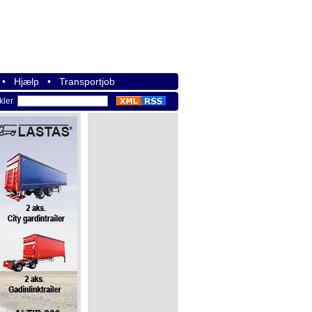
•
Hjælp
•
Transportjob
ikler