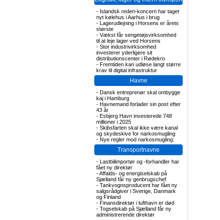
-
Islandsk rederi-koncern har taget
nyt kølehus i Aarhus i brug
-
Lagerudlejning i Horsens er årets
største
-
Vækst får sengetøjsvirksomhed
til at leje lager ved Horsens
-
Stor industrivirksomhed
investerer yderligere sit
distributionscenter i Rødekro
-
Fremtiden kan udløse langt større
krav til digital infrastruktur
Havne
-
Dansk entreprenør skal ombygge
kaj i Hamburg
-
Havnemand forlader sin post efter
43 år
-
Esbjerg Havn investerede 748
millioner i 2025
-
Skibsfarten skal ikke være kanal
og skydeskive for narkosmugling
-
Nye regler mod narkosmugling:
Transportnavne
-
Lastbilimportør og -forhandler har
fået ny direktør
-
Affalds- og energiselskab på
Sjælland får ny genbrugschef
-
Tankvognsproducent har fået ny
salgsrådgiver i Sverige, Danmark
og Finland
-
Finansdirektør i lufthavn er død
-
Togselskab på Sjælland får ny
administrerende direktør