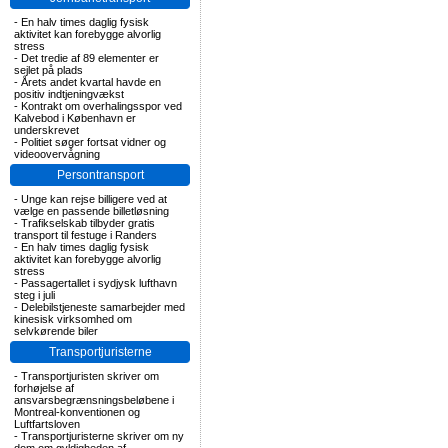
-
En halv times daglig fysisk
aktivitet kan forebygge alvorlig
stress
-
Det tredie af 89 elementer er
sejlet på plads
-
Årets andet kvartal havde en
positiv indtjeningvækst
-
Kontrakt om overhalingsspor ved
Kalvebod i København er
underskrevet
-
Politiet søger fortsat vidner og
videoovervågning
Persontransport
-
Unge kan rejse billigere ved at
vælge en passende billetløsning
-
Trafikselskab tilbyder gratis
transport til festuge i Randers
-
En halv times daglig fysisk
aktivitet kan forebygge alvorlig
stress
-
Passagertallet i sydjysk lufthavn
steg i juli
-
Delebilstjeneste samarbejder med
kinesisk virksomhed om
selvkørende biler
Transportjuristerne
-
Transportjuristen skriver om
forhøjelse af
ansvarsbegrænsningsbeløbene i
Montreal-konventionen og
Luftfartsloven
-
Transportjuristerne skriver om ny