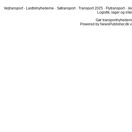
Vejtransport
·
Lastbilnyhederne
·
Søtransport
·
Transport 2025
·
Flytransport
·
Je
Logistik, lager og inte
Gør transportnyhederne.
Powered by NewsPublisher.dk v