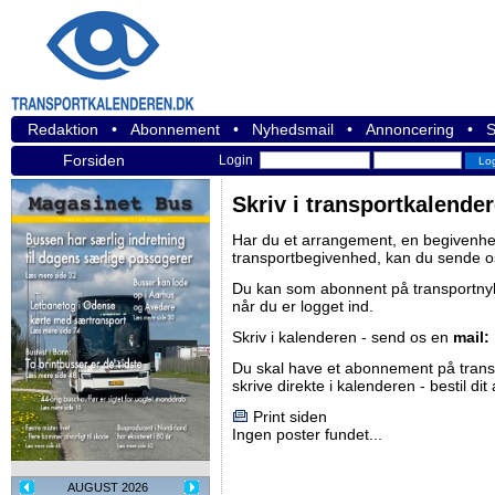
Redaktion
•
Abonnement
•
Nyhedsmail
•
Annoncering
•
S
Forsiden
Login
Skriv i transportkalende
Har du et arrangement, en begivenhed
transportbegivenhed, kan du sende o
Du kan som abonnent på
transportn
når du er logget ind.
Skriv i kalenderen - send os en
mail:
Du skal have et abonnement på
tran
skrive direkte i kalenderen -
bestil di
Print siden
Ingen poster fundet...
AUGUST 2026