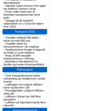
diversitetspris
-
Islandsk rederi-koncern har taget
nyt kølehus i Aarhus i brug
-
Finsk rederi med ruter til
Danmark transporterede mere
gods
-
Optaget på de maritime
uddannelser er 17 procent højere
end i 2022
Transport 2025
-
Chauffør skiftede 580 ældre
heste ud med 660 nye
-
Chauffør kørte fra
transportmesse i nyt vogntog
-
Sandkunstnere brugte ni dage på
at skabe to sværvægtere
-
Knap 29.000 besøgte
transportmesse i Herning
-
Betonbil er helt elektrisk fra
drivline og tromle til transportbånd
Flytransport
-
Tysk transportkoncern kørte
omsætning og resultat frem i andet
kvartal
-
Luftfragten via sydjysk lufthavn
kørte og fløj frem i juli
-
Passagertallet i sydjysk lufthavn
steg i juli
-
Lufthavn i Karup har haft flere
passgerer
-
Lufthavn på Djursland havde flere
rejsende
Jernbanetransport