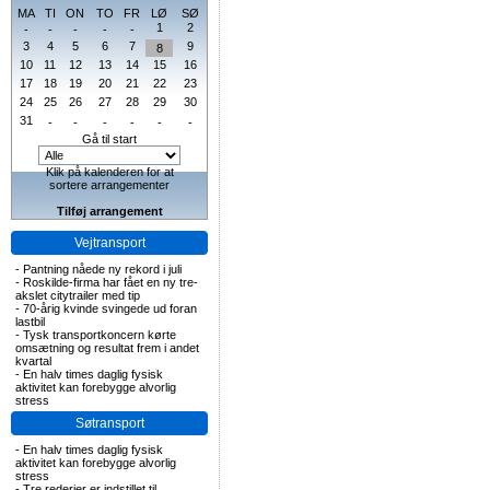
MA
TI
ON
TO
FR
LØ
SØ
1
2
-
-
-
-
-
3
4
5
6
7
9
8
10
11
12
13
14
15
16
17
18
19
20
21
22
23
24
25
26
27
28
29
30
31
-
-
-
-
-
-
Gå til start
Klik på kalenderen for at
sortere arrangementer
Tilføj arrangement
Vejtransport
-
Pantning nåede ny rekord i juli
-
Roskilde-firma har fået en ny tre-
akslet citytrailer med tip
-
70-årig kvinde svingede ud foran
lastbil
-
Tysk transportkoncern kørte
omsætning og resultat frem i andet
kvartal
-
En halv times daglig fysisk
aktivitet kan forebygge alvorlig
stress
Søtransport
-
En halv times daglig fysisk
aktivitet kan forebygge alvorlig
stress
-
Tre rederier er indstillet til