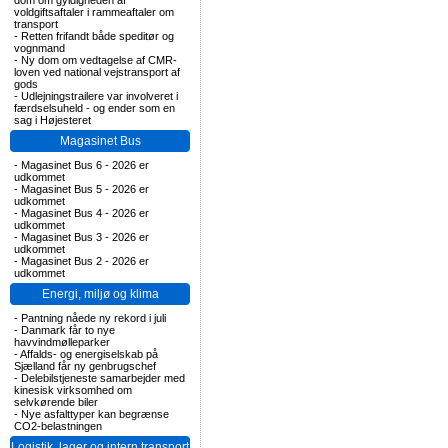
dom om gyldigheden af
voldgiftsaftaler i rammeaftaler om
transport
-
Retten frifandt både speditør og
vognmand
-
Ny dom om vedtagelse af CMR-
loven ved national vejstransport af
gods
-
Udlejningstrailere var involveret i
færdselsuheld - og ender som en
sag i Højesteret
Magasinet Bus
-
Magasinet Bus 6 - 2026 er
udkommet
-
Magasinet Bus 5 - 2026 er
udkommet
-
Magasinet Bus 4 - 2026 er
udkommet
-
Magasinet Bus 3 - 2026 er
udkommet
-
Magasinet Bus 2 - 2026 er
udkommet
Energi, miljø og klima
-
Pantning nåede ny rekord i juli
-
Danmark får to nye
havvindmølleparker
-
Affalds- og energiselskab på
Sjælland får ny genbrugschef
-
Delebilstjeneste samarbejder med
kinesisk virksomhed om
selvkørende biler
-
Nye asfalttyper kan begrænse
CO2-belastningen
Logistik, lager og intern transport