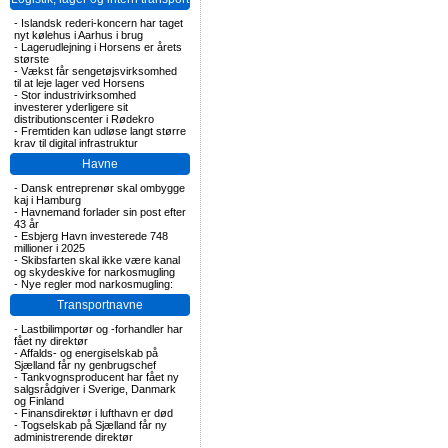
-
Islandsk rederi-koncern har taget
nyt kølehus i Aarhus i brug
-
Lagerudlejning i Horsens er årets
største
-
Vækst får sengetøjsvirksomhed
til at leje lager ved Horsens
-
Stor industrivirksomhed
investerer yderligere sit
distributionscenter i Rødekro
-
Fremtiden kan udløse langt større
krav til digital infrastruktur
Havne
-
Dansk entreprenør skal ombygge
kaj i Hamburg
-
Havnemand forlader sin post efter
43 år
-
Esbjerg Havn investerede 748
millioner i 2025
-
Skibsfarten skal ikke være kanal
og skydeskive for narkosmugling
-
Nye regler mod narkosmugling:
Transportnavne
-
Lastbilimportør og -forhandler har
fået ny direktør
-
Affalds- og energiselskab på
Sjælland får ny genbrugschef
-
Tankvognsproducent har fået ny
salgsrådgiver i Sverige, Danmark
og Finland
-
Finansdirektør i lufthavn er død
-
Togselskab på Sjælland får ny
administrerende direktør