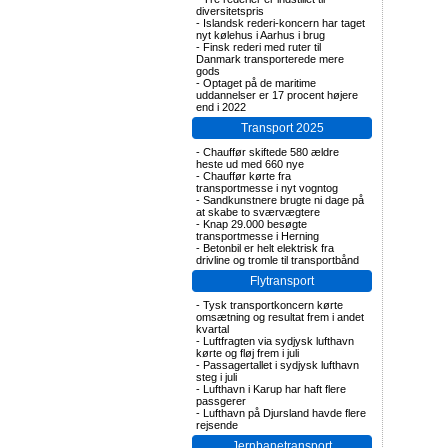
diversitetspris
-
Islandsk rederi-koncern har taget
nyt kølehus i Aarhus i brug
-
Finsk rederi med ruter til
Danmark transporterede mere
gods
-
Optaget på de maritime
uddannelser er 17 procent højere
end i 2022
Transport 2025
-
Chauffør skiftede 580 ældre
heste ud med 660 nye
-
Chauffør kørte fra
transportmesse i nyt vogntog
-
Sandkunstnere brugte ni dage på
at skabe to sværvægtere
-
Knap 29.000 besøgte
transportmesse i Herning
-
Betonbil er helt elektrisk fra
drivline og tromle til transportbånd
Flytransport
-
Tysk transportkoncern kørte
omsætning og resultat frem i andet
kvartal
-
Luftfragten via sydjysk lufthavn
kørte og fløj frem i juli
-
Passagertallet i sydjysk lufthavn
steg i juli
-
Lufthavn i Karup har haft flere
passgerer
-
Lufthavn på Djursland havde flere
rejsende
Jernbanetransport