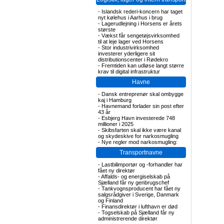
-
Islandsk rederi-koncern har taget
nyt kølehus i Aarhus i brug
-
Lagerudlejning i Horsens er årets
største
-
Vækst får sengetøjsvirksomhed
til at leje lager ved Horsens
-
Stor industrivirksomhed
investerer yderligere sit
distributionscenter i Rødekro
-
Fremtiden kan udløse langt større
krav til digital infrastruktur
Havne
-
Dansk entreprenør skal ombygge
kaj i Hamburg
-
Havnemand forlader sin post efter
43 år
-
Esbjerg Havn investerede 748
millioner i 2025
-
Skibsfarten skal ikke være kanal
og skydeskive for narkosmugling
-
Nye regler mod narkosmugling:
Transportnavne
-
Lastbilimportør og -forhandler har
fået ny direktør
-
Affalds- og energiselskab på
Sjælland får ny genbrugschef
-
Tankvognsproducent har fået ny
salgsrådgiver i Sverige, Danmark
og Finland
-
Finansdirektør i lufthavn er død
-
Togselskab på Sjælland får ny
administrerende direktør