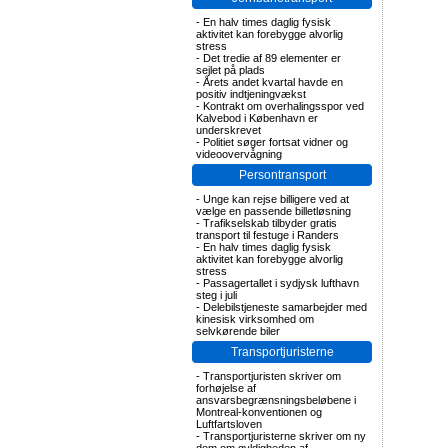
-
En halv times daglig fysisk
aktivitet kan forebygge alvorlig
stress
-
Det tredie af 89 elementer er
sejlet på plads
-
Årets andet kvartal havde en
positiv indtjeningvækst
-
Kontrakt om overhalingsspor ved
Kalvebod i København er
underskrevet
-
Politiet søger fortsat vidner og
videoovervågning
Persontransport
-
Unge kan rejse billigere ved at
vælge en passende billetløsning
-
Trafikselskab tilbyder gratis
transport til festuge i Randers
-
En halv times daglig fysisk
aktivitet kan forebygge alvorlig
stress
-
Passagertallet i sydjysk lufthavn
steg i juli
-
Delebilstjeneste samarbejder med
kinesisk virksomhed om
selvkørende biler
Transportjuristerne
-
Transportjuristen skriver om
forhøjelse af
ansvarsbegrænsningsbeløbene i
Montreal-konventionen og
Luftfartsloven
-
Transportjuristerne skriver om ny