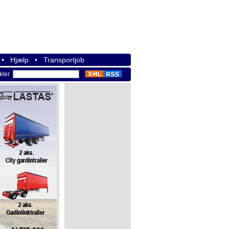
•
Hjælp
•
Transportjob
ikler