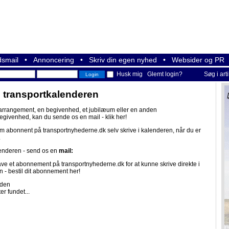
smail
•
Annoncering
•
Skriv din egen nyhed
•
Websider og PR
Husk mig
Glemt login?
Søg i art
i transportkalenderen
 arrangement, en begivenhed, et jubilæum eller en anden
begivenhed, kan du sende os en mail -
klik her!
om abonnent på
transportnyhederne.dk
selv skrive i kalenderen, når du er
.
lenderen - send os en
mail:
ave et abonnement på
transportnyhederne.dk
for at kunne skrive direkte i
n -
bestil dit abonnement her!
iden
er fundet...