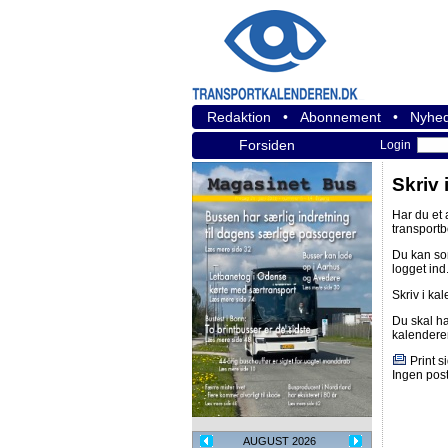
Redaktion
•
Abonnement
•
Nyhed
Forsiden
Login
Skriv 
Har du et
transport
Du kan s
logget ind
Skriv i ka
Du skal h
kalendere
Print s
Ingen post
AUGUST 2026