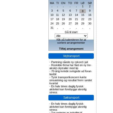
MA
TI
ON
TO
FR
LØ
SØ
1
2
-
-
-
-
-
3
4
5
6
7
9
8
10
11
12
13
14
15
16
17
18
19
20
21
22
23
24
25
26
27
28
29
30
31
-
-
-
-
-
-
Gå til start
Klik på kalenderen for at
sortere arrangementer
Tilføj arrangement
Vejtransport
-
Pantning nåede ny rekord i juli
-
Roskilde-firma har fået en ny tre-
akslet citytrailer med tip
-
70-årig kvinde svingede ud foran
lastbil
-
Tysk transportkoncern kørte
omsætning og resultat frem i andet
kvartal
-
En halv times daglig fysisk
aktivitet kan forebygge alvorlig
stress
Søtransport
-
En halv times daglig fysisk
aktivitet kan forebygge alvorlig
stress
-
Tre rederier er indstillet til