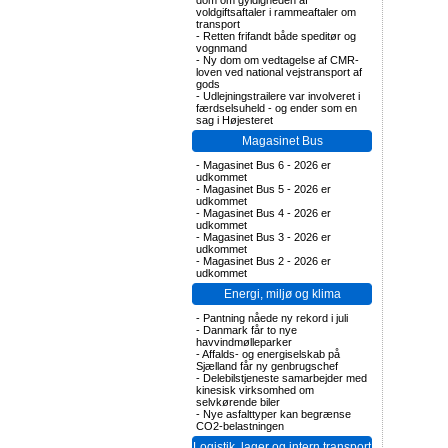
dom om gyldigheden af
voldgiftsaftaler i rammeaftaler om
transport
-
Retten frifandt både speditør og
vognmand
-
Ny dom om vedtagelse af CMR-
loven ved national vejstransport af
gods
-
Udlejningstrailere var involveret i
færdselsuheld - og ender som en
sag i Højesteret
Magasinet Bus
-
Magasinet Bus 6 - 2026 er
udkommet
-
Magasinet Bus 5 - 2026 er
udkommet
-
Magasinet Bus 4 - 2026 er
udkommet
-
Magasinet Bus 3 - 2026 er
udkommet
-
Magasinet Bus 2 - 2026 er
udkommet
Energi, miljø og klima
-
Pantning nåede ny rekord i juli
-
Danmark får to nye
havvindmølleparker
-
Affalds- og energiselskab på
Sjælland får ny genbrugschef
-
Delebilstjeneste samarbejder med
kinesisk virksomhed om
selvkørende biler
-
Nye asfalttyper kan begrænse
CO2-belastningen
Logistik, lager og intern transport