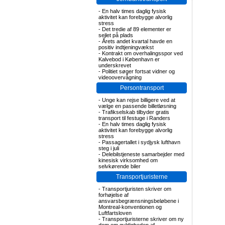
-
En halv times daglig fysisk
aktivitet kan forebygge alvorlig
stress
-
Det tredie af 89 elementer er
sejlet på plads
-
Årets andet kvartal havde en
positiv indtjeningvækst
-
Kontrakt om overhalingsspor ved
Kalvebod i København er
underskrevet
-
Politiet søger fortsat vidner og
videoovervågning
Persontransport
-
Unge kan rejse billigere ved at
vælge en passende billetløsning
-
Trafikselskab tilbyder gratis
transport til festuge i Randers
-
En halv times daglig fysisk
aktivitet kan forebygge alvorlig
stress
-
Passagertallet i sydjysk lufthavn
steg i juli
-
Delebilstjeneste samarbejder med
kinesisk virksomhed om
selvkørende biler
Transportjuristerne
-
Transportjuristen skriver om
forhøjelse af
ansvarsbegrænsningsbeløbene i
Montreal-konventionen og
Luftfartsloven
-
Transportjuristerne skriver om ny