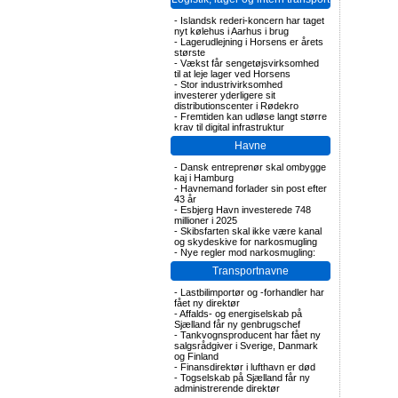
-
Islandsk rederi-koncern har taget
nyt kølehus i Aarhus i brug
-
Lagerudlejning i Horsens er årets
største
-
Vækst får sengetøjsvirksomhed
til at leje lager ved Horsens
-
Stor industrivirksomhed
investerer yderligere sit
distributionscenter i Rødekro
-
Fremtiden kan udløse langt større
krav til digital infrastruktur
Havne
-
Dansk entreprenør skal ombygge
kaj i Hamburg
-
Havnemand forlader sin post efter
43 år
-
Esbjerg Havn investerede 748
millioner i 2025
-
Skibsfarten skal ikke være kanal
og skydeskive for narkosmugling
-
Nye regler mod narkosmugling:
Transportnavne
-
Lastbilimportør og -forhandler har
fået ny direktør
-
Affalds- og energiselskab på
Sjælland får ny genbrugschef
-
Tankvognsproducent har fået ny
salgsrådgiver i Sverige, Danmark
og Finland
-
Finansdirektør i lufthavn er død
-
Togselskab på Sjælland får ny
administrerende direktør