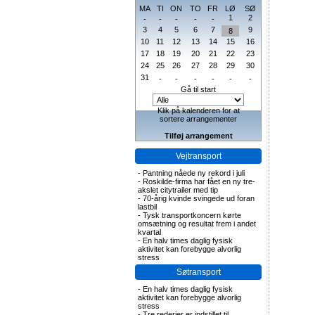
MA
TI
ON
TO
FR
LØ
SØ
1
2
-
-
-
-
-
3
4
5
6
7
9
8
10
11
12
13
14
15
16
17
18
19
20
21
22
23
24
25
26
27
28
29
30
31
-
-
-
-
-
-
Gå til start
Klik på kalenderen for at
sortere arrangementer
Tilføj arrangement
Vejtransport
-
Pantning nåede ny rekord i juli
-
Roskilde-firma har fået en ny tre-
akslet citytrailer med tip
-
70-årig kvinde svingede ud foran
lastbil
-
Tysk transportkoncern kørte
omsætning og resultat frem i andet
kvartal
-
En halv times daglig fysisk
aktivitet kan forebygge alvorlig
stress
Søtransport
-
En halv times daglig fysisk
aktivitet kan forebygge alvorlig
stress
-
Tre rederier er indstillet til