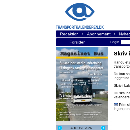
Redaktion
•
Abonnement
•
Nyhed
Forsiden
Login
Skriv 
Har du et
transport
Du kan s
logget ind
Skriv i ka
Du skal h
kalendere
Print s
Ingen post
AUGUST 2026