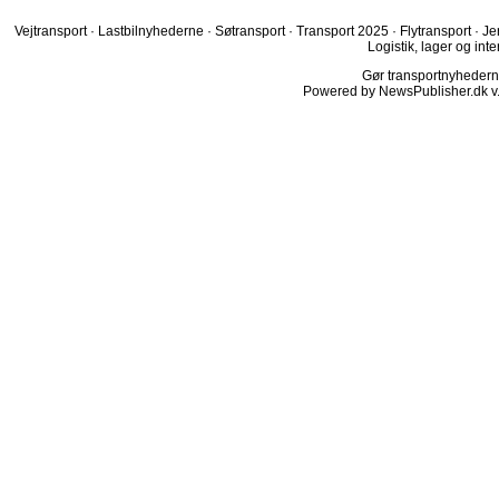
Vejtransport
·
Lastbilnyhederne
·
Søtransport
·
Transport 2025
·
Flytransport
·
Je
Logistik, lager og inte
Gør transportnyhederne.
Powered by NewsPublisher.dk v