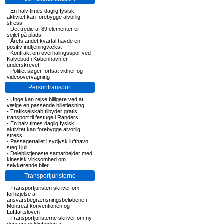
-
En halv times daglig fysisk
aktivitet kan forebygge alvorlig
stress
-
Det tredie af 89 elementer er
sejlet på plads
-
Årets andet kvartal havde en
positiv indtjeningvækst
-
Kontrakt om overhalingsspor ved
Kalvebod i København er
underskrevet
-
Politiet søger fortsat vidner og
videoovervågning
Persontransport
-
Unge kan rejse billigere ved at
vælge en passende billetløsning
-
Trafikselskab tilbyder gratis
transport til festuge i Randers
-
En halv times daglig fysisk
aktivitet kan forebygge alvorlig
stress
-
Passagertallet i sydjysk lufthavn
steg i juli
-
Delebilstjeneste samarbejder med
kinesisk virksomhed om
selvkørende biler
Transportjuristerne
-
Transportjuristen skriver om
forhøjelse af
ansvarsbegrænsningsbeløbene i
Montreal-konventionen og
Luftfartsloven
-
Transportjuristerne skriver om ny