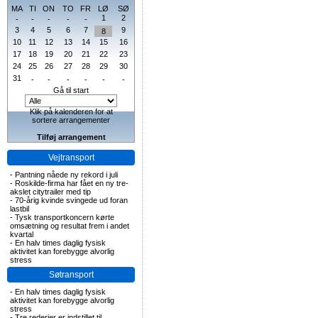
MA
TI
ON
TO
FR
LØ
SØ
1
2
-
-
-
-
-
3
4
5
6
7
9
8
10
11
12
13
14
15
16
17
18
19
20
21
22
23
24
25
26
27
28
29
30
31
-
-
-
-
-
-
Gå til start
Klik på kalenderen for at
sortere arrangementer
Tilføj arrangement
Vejtransport
-
Pantning nåede ny rekord i juli
-
Roskilde-firma har fået en ny tre-
akslet citytrailer med tip
-
70-årig kvinde svingede ud foran
lastbil
-
Tysk transportkoncern kørte
omsætning og resultat frem i andet
kvartal
-
En halv times daglig fysisk
aktivitet kan forebygge alvorlig
stress
Søtransport
-
En halv times daglig fysisk
aktivitet kan forebygge alvorlig
stress
-
Tre rederier er indstillet til