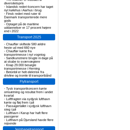
diversitetspris
-
Islandsk rederi-koncern har taget
nyt kølehus i Aarhus i brug
-
Finsk rederi med ruter til
Danmark transporterede mere
gods
-
Optaget på de maritime
uddannelser er 17 procent højere
end i 2022
Transport 2025
-
Chauffør skiftede 580 ældre
heste ud med 660 nye
-
Chauffør kørte fra
transportmesse i nyt vogntog
-
Sandkunstnere brugte ni dage på
at skabe to sværvægtere
-
Knap 29.000 besøgte
transportmesse i Herning
-
Betonbil er helt elektrisk fra
drivline og tromle til transportbånd
Flytransport
-
Tysk transportkoncern kørte
omsætning og resultat frem i andet
kvartal
-
Luftfragten via sydjysk lufthavn
kørte og fløj frem i juli
-
Passagertallet i sydjysk lufthavn
steg i juli
-
Lufthavn i Karup har haft flere
passgerer
-
Lufthavn på Djursland havde flere
rejsende
Jernbanetransport