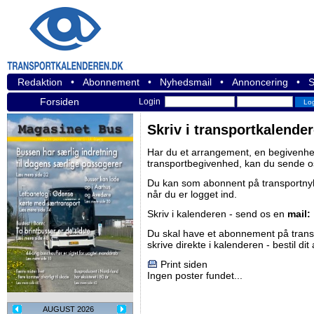
Redaktion
•
Abonnement
•
Nyhedsmail
•
Annoncering
•
S
Forsiden
Login
Skriv i transportkalende
Har du et arrangement, en begivenhed
transportbegivenhed, kan du sende o
Du kan som abonnent på
transportn
når du er logget ind.
Skriv i kalenderen - send os en
mail:
Du skal have et abonnement på
tran
skrive direkte i kalenderen -
bestil di
Print siden
Ingen poster fundet...
AUGUST 2026