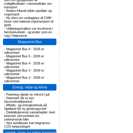
dom om gyldigheden af
voldgiftsaftaler i rammeaftaler om
transport
-
Retten frifandt både speditør og
vognmand
-
Ny dom om vedtagelse af CMR-
loven ved national vejstransport af
gods
-
Udlejningstrailere var involveret i
færdselsuheld - og ender som en
sag i Højesteret
Magasinet Bus
-
Magasinet Bus 6 - 2026 er
udkommet
-
Magasinet Bus 5 - 2026 er
udkommet
-
Magasinet Bus 4 - 2026 er
udkommet
-
Magasinet Bus 3 - 2026 er
udkommet
-
Magasinet Bus 2 - 2026 er
udkommet
Energi, miljø og klima
-
Pantning nåede ny rekord i juli
-
Danmark får to nye
havvindmølleparker
-
Affalds- og energiselskab på
Sjælland får ny genbrugschef
-
Delebilstjeneste samarbejder med
kinesisk virksomhed om
selvkørende biler
-
Nye asfalttyper kan begrænse
CO2-belastningen
Logistik, lager og intern transport