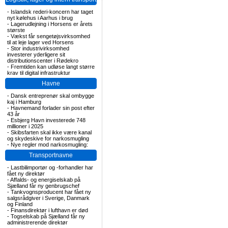
-
Islandsk rederi-koncern har taget
nyt kølehus i Aarhus i brug
-
Lagerudlejning i Horsens er årets
største
-
Vækst får sengetøjsvirksomhed
til at leje lager ved Horsens
-
Stor industrivirksomhed
investerer yderligere sit
distributionscenter i Rødekro
-
Fremtiden kan udløse langt større
krav til digital infrastruktur
Havne
-
Dansk entreprenør skal ombygge
kaj i Hamburg
-
Havnemand forlader sin post efter
43 år
-
Esbjerg Havn investerede 748
millioner i 2025
-
Skibsfarten skal ikke være kanal
og skydeskive for narkosmugling
-
Nye regler mod narkosmugling:
Transportnavne
-
Lastbilimportør og -forhandler har
fået ny direktør
-
Affalds- og energiselskab på
Sjælland får ny genbrugschef
-
Tankvognsproducent har fået ny
salgsrådgiver i Sverige, Danmark
og Finland
-
Finansdirektør i lufthavn er død
-
Togselskab på Sjælland får ny
administrerende direktør