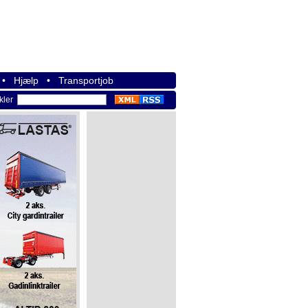
•
Hjælp
•
Transportjob
ikler