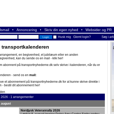
smail
•
Annoncering
•
Skriv din egen nyhed
•
Websider og PR
Husk mig
Glemt login?
Søg i art
i transportkalenderen
 arrangement, en begivenhed, et jubilæum eller en anden
begivenhed, kan du sende os en mail -
klik her!
om abonnent på
transportnyhederne.dk
selv skrive i kalenderen, når du er
.
lenderen - send os en
mail:
ave et abonnement på
transportnyhederne.dk
for at kunne skrive direkte i
n -
bestil dit abonnement her!
iden
t 2026 - 1 arrangementer
. august
Nordjysk Veteranrally 2026