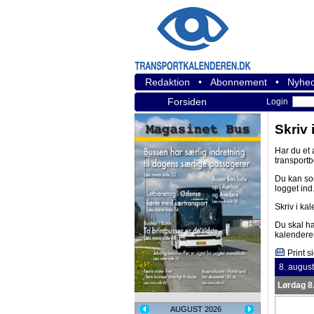
Redaktion
•
Abonnement
•
Nyhed
Forsiden
Login
Skriv 
Har du et
transport
Du kan s
logget ind
Skriv i ka
Du skal h
kalendere
Print s
8. augus
Lørdag 8
AUGUST 2026