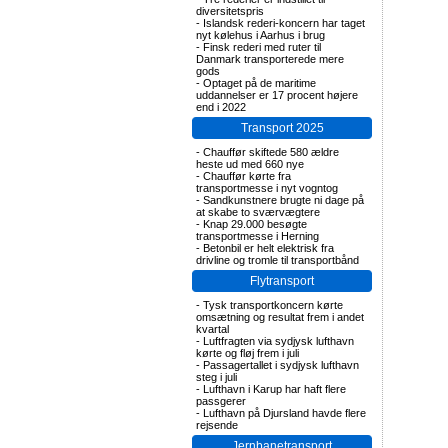
diversitetspris
-
Islandsk rederi-koncern har taget
nyt kølehus i Aarhus i brug
-
Finsk rederi med ruter til
Danmark transporterede mere
gods
-
Optaget på de maritime
uddannelser er 17 procent højere
end i 2022
Transport 2025
-
Chauffør skiftede 580 ældre
heste ud med 660 nye
-
Chauffør kørte fra
transportmesse i nyt vogntog
-
Sandkunstnere brugte ni dage på
at skabe to sværvægtere
-
Knap 29.000 besøgte
transportmesse i Herning
-
Betonbil er helt elektrisk fra
drivline og tromle til transportbånd
Flytransport
-
Tysk transportkoncern kørte
omsætning og resultat frem i andet
kvartal
-
Luftfragten via sydjysk lufthavn
kørte og fløj frem i juli
-
Passagertallet i sydjysk lufthavn
steg i juli
-
Lufthavn i Karup har haft flere
passgerer
-
Lufthavn på Djursland havde flere
rejsende
Jernbanetransport