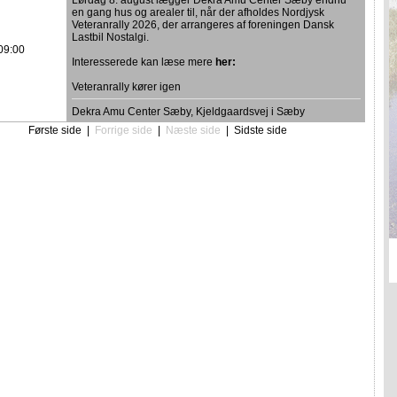
Lørdag 8. august lægger Dekra Amu Center Sæby endnu
en gang hus og arealer til, når der afholdes Nordjysk
Veteranrally 2026, der arrangeres af foreningen Dansk
Lastbil Nostalgi.
09:00
Interesserede kan læse mere
her:
Veteranrally kører igen
Dekra Amu Center Sæby, Kjeldgaardsvej i Sæby
Første side
|
Forrige side
|
Næste side
|
Sidste side