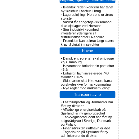
-
Islandsk rederi-koncern har taget
nyt kølehus i Aarhus i brug
-
Lagerudlejning i Horsens er årets
største
-
Vækst får sengetøjsvirksomhed
til at leje lager ved Horsens
-
Stor industrivirksomhed
investerer yderligere sit
distributionscenter i Rødekro
-
Fremtiden kan udløse langt større
krav til digital infrastruktur
Havne
-
Dansk entreprenør skal ombygge
kaj i Hamburg
-
Havnemand forlader sin post efter
43 år
-
Esbjerg Havn investerede 748
millioner i 2025
-
Skibsfarten skal ikke være kanal
og skydeskive for narkosmugling
-
Nye regler mod narkosmugling:
Transportnavne
-
Lastbilimportør og -forhandler har
fået ny direktør
-
Affalds- og energiselskab på
Sjælland får ny genbrugschef
-
Tankvognsproducent har fået ny
salgsrådgiver i Sverige, Danmark
og Finland
-
Finansdirektør i lufthavn er død
-
Togselskab på Sjælland får ny
administrerende direktør