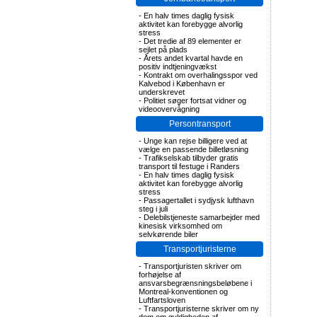
-
En halv times daglig fysisk
aktivitet kan forebygge alvorlig
stress
-
Det tredie af 89 elementer er
sejlet på plads
-
Årets andet kvartal havde en
positiv indtjeningvækst
-
Kontrakt om overhalingsspor ved
Kalvebod i København er
underskrevet
-
Politiet søger fortsat vidner og
videoovervågning
Persontransport
-
Unge kan rejse billigere ved at
vælge en passende billetløsning
-
Trafikselskab tilbyder gratis
transport til festuge i Randers
-
En halv times daglig fysisk
aktivitet kan forebygge alvorlig
stress
-
Passagertallet i sydjysk lufthavn
steg i juli
-
Delebilstjeneste samarbejder med
kinesisk virksomhed om
selvkørende biler
Transportjuristerne
-
Transportjuristen skriver om
forhøjelse af
ansvarsbegrænsningsbeløbene i
Montreal-konventionen og
Luftfartsloven
-
Transportjuristerne skriver om ny