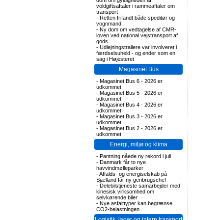
dom om gyldigheden af
voldgiftsaftaler i rammeaftaler om
transport
-
Retten frifandt både speditør og
vognmand
-
Ny dom om vedtagelse af CMR-
loven ved national vejstransport af
gods
-
Udlejningstrailere var involveret i
færdselsuheld - og ender som en
sag i Højesteret
Magasinet Bus
-
Magasinet Bus 6 - 2026 er
udkommet
-
Magasinet Bus 5 - 2026 er
udkommet
-
Magasinet Bus 4 - 2026 er
udkommet
-
Magasinet Bus 3 - 2026 er
udkommet
-
Magasinet Bus 2 - 2026 er
udkommet
Energi, miljø og klima
-
Pantning nåede ny rekord i juli
-
Danmark får to nye
havvindmølleparker
-
Affalds- og energiselskab på
Sjælland får ny genbrugschef
-
Delebilstjeneste samarbejder med
kinesisk virksomhed om
selvkørende biler
-
Nye asfalttyper kan begrænse
CO2-belastningen
Logistik, lager og intern transport