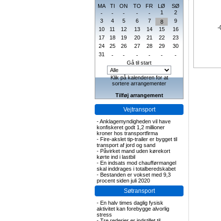
MA
TI
ON
TO
FR
LØ
SØ
1
2
-
-
-
-
-
3
4
5
6
7
9
8
-
10
11
12
13
14
15
16
17
18
19
20
21
22
23
24
25
26
27
28
29
30
31
-
-
-
-
-
-
Gå til start
Klik på kalenderen for at
sortere arrangementer
Tilføj arrangement
Vejtransport
-
Anklagemyndigheden vil have
konfiskeret godt 1,2 millioner
kroner hos transportfirma
-
Fire-akslet tip-trailer er bygget til
transport af jord og sand
-
Påvirket mand uden kørekort
kørte ind i lastbil
-
En indsats mod chaufførmangel
skal inddrages i totalberedskabet
-
Bestanden er vokset med 9,3
procent siden juli 2020
Søtransport
-
En halv times daglig fysisk
aktivitet kan forebygge alvorlig
stress
-
Tre rederier er indstillet til