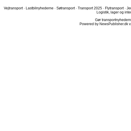
Vejtransport
·
Lastbilnyhederne
·
Søtransport
·
Transport 2025
·
Flytransport
·
Je
Logistik, lager og inte
Gør transportnyhederne.
Powered by NewsPublisher.dk v