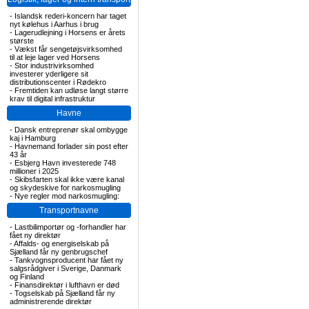
-
Islandsk rederi-koncern har taget
nyt kølehus i Aarhus i brug
-
Lagerudlejning i Horsens er årets
største
-
Vækst får sengetøjsvirksomhed
til at leje lager ved Horsens
-
Stor industrivirksomhed
investerer yderligere sit
distributionscenter i Rødekro
-
Fremtiden kan udløse langt større
krav til digital infrastruktur
Havne
-
Dansk entreprenør skal ombygge
kaj i Hamburg
-
Havnemand forlader sin post efter
43 år
-
Esbjerg Havn investerede 748
millioner i 2025
-
Skibsfarten skal ikke være kanal
og skydeskive for narkosmugling
-
Nye regler mod narkosmugling:
Transportnavne
-
Lastbilimportør og -forhandler har
fået ny direktør
-
Affalds- og energiselskab på
Sjælland får ny genbrugschef
-
Tankvognsproducent har fået ny
salgsrådgiver i Sverige, Danmark
og Finland
-
Finansdirektør i lufthavn er død
-
Togselskab på Sjælland får ny
administrerende direktør