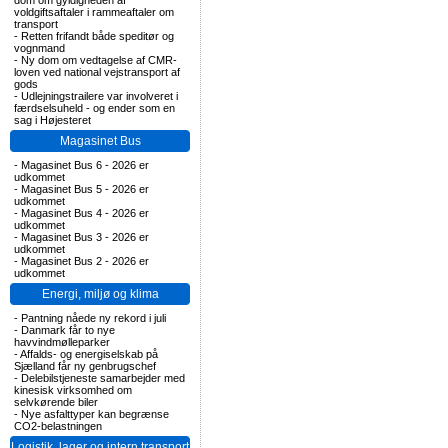
dom om gyldigheden af
voldgiftsaftaler i rammeaftaler om
transport
-
Retten frifandt både speditør og
vognmand
-
Ny dom om vedtagelse af CMR-
loven ved national vejstransport af
gods
-
Udlejningstrailere var involveret i
færdselsuheld - og ender som en
sag i Højesteret
Magasinet Bus
-
Magasinet Bus 6 - 2026 er
udkommet
-
Magasinet Bus 5 - 2026 er
udkommet
-
Magasinet Bus 4 - 2026 er
udkommet
-
Magasinet Bus 3 - 2026 er
udkommet
-
Magasinet Bus 2 - 2026 er
udkommet
Energi, miljø og klima
-
Pantning nåede ny rekord i juli
-
Danmark får to nye
havvindmølleparker
-
Affalds- og energiselskab på
Sjælland får ny genbrugschef
-
Delebilstjeneste samarbejder med
kinesisk virksomhed om
selvkørende biler
-
Nye asfalttyper kan begrænse
CO2-belastningen
Logistik, lager og intern transport