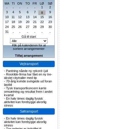
MA
TI
ON
TO
FR
LØ
SØ
1
2
-
-
-
-
-
3
4
5
6
7
9
8
10
11
12
13
14
15
16
17
18
19
20
21
22
23
24
25
26
27
28
29
30
31
-
-
-
-
-
-
Gå til start
Klik på kalenderen for at
sortere arrangementer
Tilføj arrangement
Vejtransport
-
Pantning nåede ny rekord i juli
-
Roskilde-firma har fået en ny tre-
akslet citytrailer med tip
-
70-årig kvinde svingede ud foran
lastbil
-
Tysk transportkoncern kørte
omsætning og resultat frem i andet
kvartal
-
En halv times daglig fysisk
aktivitet kan forebygge alvorlig
stress
Søtransport
-
En halv times daglig fysisk
aktivitet kan forebygge alvorlig
stress
-
Tre rederier er indstillet til