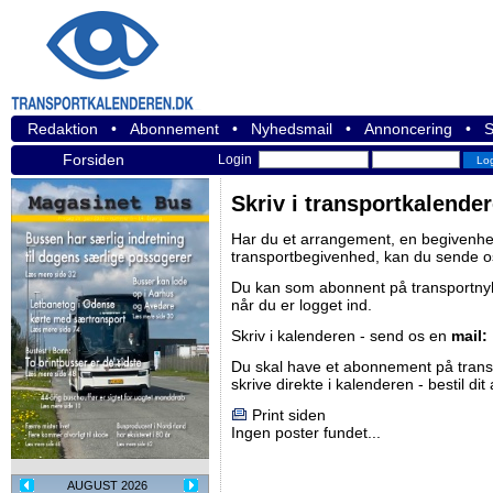
Redaktion
•
Abonnement
•
Nyhedsmail
•
Annoncering
•
S
Forsiden
Login
Skriv i transportkalende
Har du et arrangement, en begivenhed
transportbegivenhed, kan du sende o
Du kan som abonnent på
transportn
når du er logget ind.
Skriv i kalenderen - send os en
mail:
Du skal have et abonnement på
tran
skrive direkte i kalenderen -
bestil di
Print siden
Ingen poster fundet...
AUGUST 2026