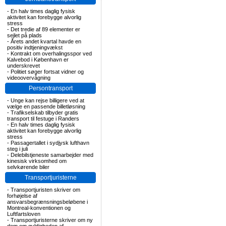
-
En halv times daglig fysisk
aktivitet kan forebygge alvorlig
stress
-
Det tredie af 89 elementer er
sejlet på plads
-
Årets andet kvartal havde en
positiv indtjeningvækst
-
Kontrakt om overhalingsspor ved
Kalvebod i København er
underskrevet
-
Politiet søger fortsat vidner og
videoovervågning
Persontransport
-
Unge kan rejse billigere ved at
vælge en passende billetløsning
-
Trafikselskab tilbyder gratis
transport til festuge i Randers
-
En halv times daglig fysisk
aktivitet kan forebygge alvorlig
stress
-
Passagertallet i sydjysk lufthavn
steg i juli
-
Delebilstjeneste samarbejder med
kinesisk virksomhed om
selvkørende biler
Transportjuristerne
-
Transportjuristen skriver om
forhøjelse af
ansvarsbegrænsningsbeløbene i
Montreal-konventionen og
Luftfartsloven
-
Transportjuristerne skriver om ny