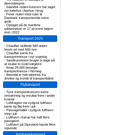
diversitetspris
-
Islandsk rederi-koncern har taget
nyt kølehus i Aarhus i brug
-
Finsk rederi med ruter til
Danmark transporterede mere
gods
-
Optaget på de maritime
uddannelser er 17 procent højere
end i 2022
Transport 2025
-
Chauffør skiftede 580 ældre
heste ud med 660 nye
-
Chauffør kørte fra
transportmesse i nyt vogntog
-
Sandkunstnere brugte ni dage på
at skabe to sværvægtere
-
Knap 29.000 besøgte
transportmesse i Herning
-
Betonbil er helt elektrisk fra
drivline og tromle til transportbånd
Flytransport
-
Tysk transportkoncern kørte
omsætning og resultat frem i andet
kvartal
-
Luftfragten via sydjysk lufthavn
kørte og fløj frem i juli
-
Passagertallet i sydjysk lufthavn
steg i juli
-
Lufthavn i Karup har haft flere
passgerer
-
Lufthavn på Djursland havde flere
rejsende
Jernbanetransport