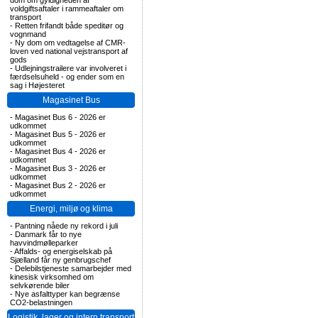
dom om gyldigheden af
voldgiftsaftaler i rammeaftaler om
transport
-
Retten frifandt både speditør og
vognmand
-
Ny dom om vedtagelse af CMR-
loven ved national vejstransport af
gods
-
Udlejningstrailere var involveret i
færdselsuheld - og ender som en
sag i Højesteret
Magasinet Bus
-
Magasinet Bus 6 - 2026 er
udkommet
-
Magasinet Bus 5 - 2026 er
udkommet
-
Magasinet Bus 4 - 2026 er
udkommet
-
Magasinet Bus 3 - 2026 er
udkommet
-
Magasinet Bus 2 - 2026 er
udkommet
Energi, miljø og klima
-
Pantning nåede ny rekord i juli
-
Danmark får to nye
havvindmølleparker
-
Affalds- og energiselskab på
Sjælland får ny genbrugschef
-
Delebilstjeneste samarbejder med
kinesisk virksomhed om
selvkørende biler
-
Nye asfalttyper kan begrænse
CO2-belastningen
Logistik, lager og intern transport