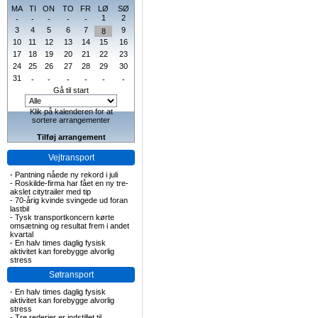
MA
TI
ON
TO
FR
LØ
SØ
1
2
-
-
-
-
-
3
4
5
6
7
9
8
10
11
12
13
14
15
16
17
18
19
20
21
22
23
24
25
26
27
28
29
30
31
-
-
-
-
-
-
Gå til start
Klik på kalenderen for at
sortere arrangementer
Tilføj arrangement
Vejtransport
-
Pantning nåede ny rekord i juli
-
Roskilde-firma har fået en ny tre-
akslet citytrailer med tip
-
70-årig kvinde svingede ud foran
lastbil
-
Tysk transportkoncern kørte
omsætning og resultat frem i andet
kvartal
-
En halv times daglig fysisk
aktivitet kan forebygge alvorlig
stress
Søtransport
-
En halv times daglig fysisk
aktivitet kan forebygge alvorlig
stress
-
Tre rederier er indstillet til