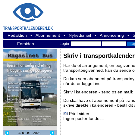
Redaktion
•
Abonnement
•
Nyhedsmail
•
Annoncering
•
S
Forsiden
Login
Skriv i transportkalende
Har du et arrangement, en begivenhed
transportbegivenhed, kan du sende o
Du kan som abonnent på
transportn
når du er logget ind.
Skriv i kalenderen - send os en
mail:
Du skal have et abonnement på
tran
skrive direkte i kalenderen -
bestil di
Print siden
Ingen poster fundet...
AUGUST 2026