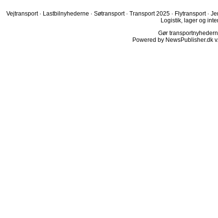
Vejtransport
·
Lastbilnyhederne
·
Søtransport
·
Transport 2025
·
Flytransport
·
Je
Logistik, lager og inte
Gør transportnyhederne.
Powered by NewsPublisher.dk v