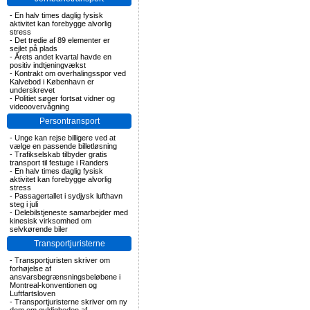
-
En halv times daglig fysisk
aktivitet kan forebygge alvorlig
stress
-
Det tredie af 89 elementer er
sejlet på plads
-
Årets andet kvartal havde en
positiv indtjeningvækst
-
Kontrakt om overhalingsspor ved
Kalvebod i København er
underskrevet
-
Politiet søger fortsat vidner og
videoovervågning
Persontransport
-
Unge kan rejse billigere ved at
vælge en passende billetløsning
-
Trafikselskab tilbyder gratis
transport til festuge i Randers
-
En halv times daglig fysisk
aktivitet kan forebygge alvorlig
stress
-
Passagertallet i sydjysk lufthavn
steg i juli
-
Delebilstjeneste samarbejder med
kinesisk virksomhed om
selvkørende biler
Transportjuristerne
-
Transportjuristen skriver om
forhøjelse af
ansvarsbegrænsningsbeløbene i
Montreal-konventionen og
Luftfartsloven
-
Transportjuristerne skriver om ny