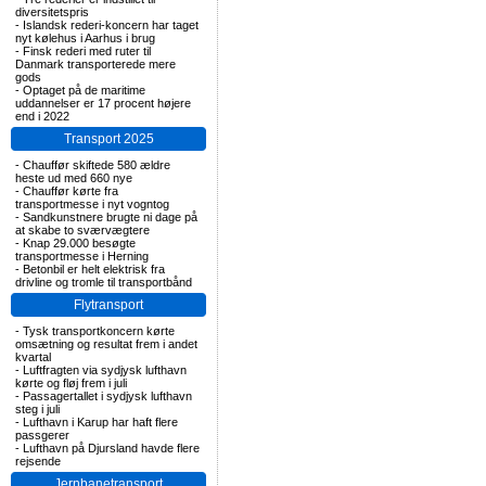
diversitetspris
-
Islandsk rederi-koncern har taget
nyt kølehus i Aarhus i brug
-
Finsk rederi med ruter til
Danmark transporterede mere
gods
-
Optaget på de maritime
uddannelser er 17 procent højere
end i 2022
Transport 2025
-
Chauffør skiftede 580 ældre
heste ud med 660 nye
-
Chauffør kørte fra
transportmesse i nyt vogntog
-
Sandkunstnere brugte ni dage på
at skabe to sværvægtere
-
Knap 29.000 besøgte
transportmesse i Herning
-
Betonbil er helt elektrisk fra
drivline og tromle til transportbånd
Flytransport
-
Tysk transportkoncern kørte
omsætning og resultat frem i andet
kvartal
-
Luftfragten via sydjysk lufthavn
kørte og fløj frem i juli
-
Passagertallet i sydjysk lufthavn
steg i juli
-
Lufthavn i Karup har haft flere
passgerer
-
Lufthavn på Djursland havde flere
rejsende
Jernbanetransport