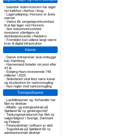
-
Islandsk rederi-koncern har taget
nyt kølehus i Aarhus i brug
-
Lagerudlejning i Horsens er årets
største
-
Vækst får sengetøjsvirksomhed
til at leje lager ved Horsens
-
Stor industrivirksomhed
investerer yderligere sit
distributionscenter i Rødekro
-
Fremtiden kan udløse langt større
krav til digital infrastruktur
Havne
-
Dansk entreprenør skal ombygge
kaj i Hamburg
-
Havnemand forlader sin post efter
43 år
-
Esbjerg Havn investerede 748
millioner i 2025
-
Skibsfarten skal ikke være kanal
og skydeskive for narkosmugling
-
Nye regler mod narkosmugling:
Transportnavne
-
Lastbilimportør og -forhandler har
fået ny direktør
-
Affalds- og energiselskab på
Sjælland får ny genbrugschef
-
Tankvognsproducent har fået ny
salgsrådgiver i Sverige, Danmark
og Finland
-
Finansdirektør i lufthavn er død
-
Togselskab på Sjælland får ny
administrerende direktør