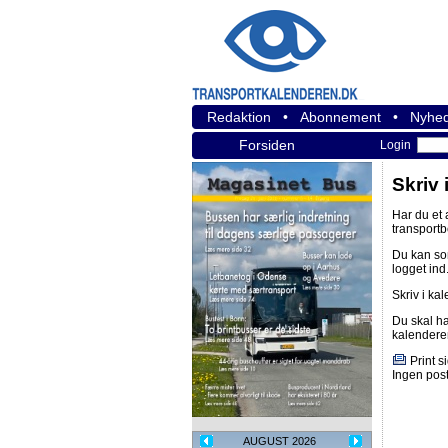
Redaktion
•
Abonnement
•
Nyhed
Forsiden
Login
Skriv 
Har du et
transport
Du kan s
logget ind
Skriv i ka
Du skal h
kalendere
Print s
Ingen post
AUGUST 2026