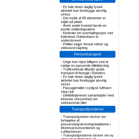
-
En halv times daglig fysisk
aktivitet kan forebygge alvorlig
stress
-
Det tredie af 89 elementer er
sejlet på plads
-
Årets andet kvartal havde en
positiv indtjeningvækst
-
Kontrakt om overhalingsspor ved
Kalvebod i København er
underskrevet
-
Politiet søger fortsat vidner og
videoovervågning
Persontransport
-
Unge kan rejse billigere ved at
vælge en passende billetløsning
-
Trafikselskab tilbyder gratis
transport til festuge i Randers
-
En halv times daglig fysisk
aktivitet kan forebygge alvorlig
stress
-
Passagertallet i sydjysk lufthavn
steg i juli
-
Delebilstjeneste samarbejder med
kinesisk virksomhed om
selvkørende biler
Transportjuristerne
-
Transportjuristen skriver om
forhøjelse af
ansvarsbegrænsningsbeløbene i
Montreal-konventionen og
Luftfartsloven
-
Transportjuristerne skriver om ny