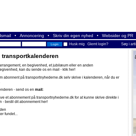
smail
•
Annoncering
•
Skriv din egen nyhed
•
Websider og PR
Husk mig
Glemt login?
Søg i art
i transportkalenderen
 arrangement, en begivenhed, et jubilæum eller en anden
begivenhed, kan du sende os en mail -
klik her!
om abonnent på
transportnyhederne.dk
selv skrive i kalenderen, når du er
.
lenderen - send os en
mail:
ave et abonnement på
transportnyhederne.dk
for at kunne skrive direkte i
n -
bestil dit abonnement her!
iden
er fundet...