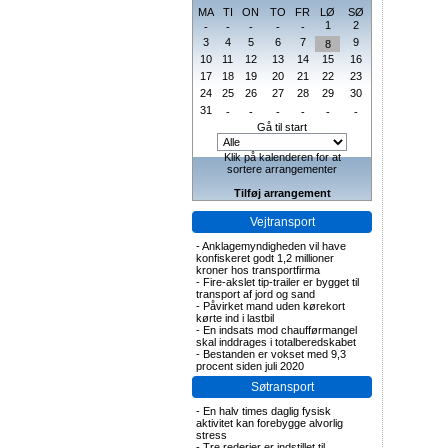
MA
TI
ON
TO
FR
LØ
SØ
1
2
-
-
-
-
-
3
4
5
6
7
9
8
10
11
12
13
14
15
16
17
18
19
20
21
22
23
24
25
26
27
28
29
30
31
-
-
-
-
-
-
Gå til start
Klik på kalenderen for at
sortere arrangementer
Tilføj arrangement
Vejtransport
-
Anklagemyndigheden vil have
konfiskeret godt 1,2 millioner
kroner hos transportfirma
-
Fire-akslet tip-trailer er bygget til
transport af jord og sand
-
Påvirket mand uden kørekort
kørte ind i lastbil
-
En indsats mod chaufførmangel
skal inddrages i totalberedskabet
-
Bestanden er vokset med 9,3
procent siden juli 2020
Søtransport
-
En halv times daglig fysisk
aktivitet kan forebygge alvorlig
stress
-
Tre rederier er indstillet til