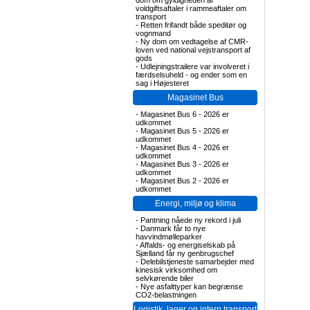
dom om gyldigheden af
voldgiftsaftaler i rammeaftaler om
transport
-
Retten frifandt både speditør og
vognmand
-
Ny dom om vedtagelse af CMR-
loven ved national vejstransport af
gods
-
Udlejningstrailere var involveret i
færdselsuheld - og ender som en
sag i Højesteret
Magasinet Bus
-
Magasinet Bus 6 - 2026 er
udkommet
-
Magasinet Bus 5 - 2026 er
udkommet
-
Magasinet Bus 4 - 2026 er
udkommet
-
Magasinet Bus 3 - 2026 er
udkommet
-
Magasinet Bus 2 - 2026 er
udkommet
Energi, miljø og klima
-
Pantning nåede ny rekord i juli
-
Danmark får to nye
havvindmølleparker
-
Affalds- og energiselskab på
Sjælland får ny genbrugschef
-
Delebilstjeneste samarbejder med
kinesisk virksomhed om
selvkørende biler
-
Nye asfalttyper kan begrænse
CO2-belastningen
Logistik, lager og intern transport