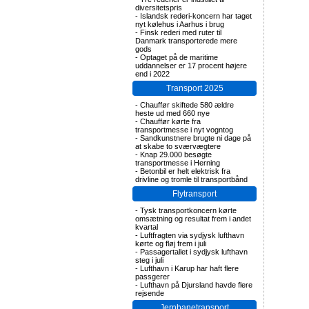
diversitetspris
-
Islandsk rederi-koncern har taget
nyt kølehus i Aarhus i brug
-
Finsk rederi med ruter til
Danmark transporterede mere
gods
-
Optaget på de maritime
uddannelser er 17 procent højere
end i 2022
Transport 2025
-
Chauffør skiftede 580 ældre
heste ud med 660 nye
-
Chauffør kørte fra
transportmesse i nyt vogntog
-
Sandkunstnere brugte ni dage på
at skabe to sværvægtere
-
Knap 29.000 besøgte
transportmesse i Herning
-
Betonbil er helt elektrisk fra
drivline og tromle til transportbånd
Flytransport
-
Tysk transportkoncern kørte
omsætning og resultat frem i andet
kvartal
-
Luftfragten via sydjysk lufthavn
kørte og fløj frem i juli
-
Passagertallet i sydjysk lufthavn
steg i juli
-
Lufthavn i Karup har haft flere
passgerer
-
Lufthavn på Djursland havde flere
rejsende
Jernbanetransport