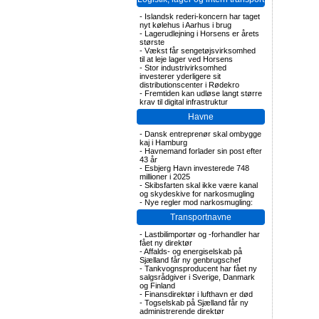
-
Islandsk rederi-koncern har taget
nyt kølehus i Aarhus i brug
-
Lagerudlejning i Horsens er årets
største
-
Vækst får sengetøjsvirksomhed
til at leje lager ved Horsens
-
Stor industrivirksomhed
investerer yderligere sit
distributionscenter i Rødekro
-
Fremtiden kan udløse langt større
krav til digital infrastruktur
Havne
-
Dansk entreprenør skal ombygge
kaj i Hamburg
-
Havnemand forlader sin post efter
43 år
-
Esbjerg Havn investerede 748
millioner i 2025
-
Skibsfarten skal ikke være kanal
og skydeskive for narkosmugling
-
Nye regler mod narkosmugling:
Transportnavne
-
Lastbilimportør og -forhandler har
fået ny direktør
-
Affalds- og energiselskab på
Sjælland får ny genbrugschef
-
Tankvognsproducent har fået ny
salgsrådgiver i Sverige, Danmark
og Finland
-
Finansdirektør i lufthavn er død
-
Togselskab på Sjælland får ny
administrerende direktør