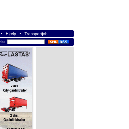
•
Hjælp
•
Transportjob
ikler