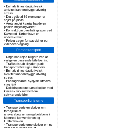
-
En halv times daglig fysisk
aktivitet kan forebygge alvorlig
stress
-
Det tredie af 89 elementer er
sejlet på plads
-
Årets andet kvartal havde en
positiv indtjeningvækst
-
Kontrakt om overhalingsspor ved
Kalvebod i København er
underskrevet
-
Politiet søger fortsat vidner og
videoovervågning
Persontransport
-
Unge kan rejse billigere ved at
vælge en passende billetløsning
-
Trafikselskab tilbyder gratis
transport til festuge i Randers
-
En halv times daglig fysisk
aktivitet kan forebygge alvorlig
stress
-
Passagertallet i sydjysk lufthavn
steg i juli
-
Delebilstjeneste samarbejder med
kinesisk virksomhed om
selvkørende biler
Transportjuristerne
-
Transportjuristen skriver om
forhøjelse af
ansvarsbegrænsningsbeløbene i
Montreal-konventionen og
Luftfartsloven
-
Transportjuristerne skriver om ny