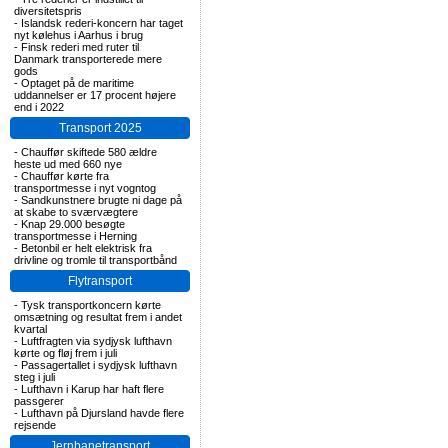
diversitetspris
-
Islandsk rederi-koncern har taget
nyt kølehus i Aarhus i brug
-
Finsk rederi med ruter til
Danmark transporterede mere
gods
-
Optaget på de maritime
uddannelser er 17 procent højere
end i 2022
Transport 2025
-
Chauffør skiftede 580 ældre
heste ud med 660 nye
-
Chauffør kørte fra
transportmesse i nyt vogntog
-
Sandkunstnere brugte ni dage på
at skabe to sværvægtere
-
Knap 29.000 besøgte
transportmesse i Herning
-
Betonbil er helt elektrisk fra
drivline og tromle til transportbånd
Flytransport
-
Tysk transportkoncern kørte
omsætning og resultat frem i andet
kvartal
-
Luftfragten via sydjysk lufthavn
kørte og fløj frem i juli
-
Passagertallet i sydjysk lufthavn
steg i juli
-
Lufthavn i Karup har haft flere
passgerer
-
Lufthavn på Djursland havde flere
rejsende
Jernbanetransport