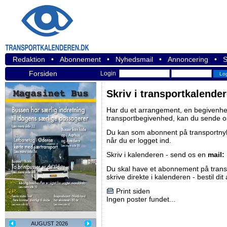
Redaktion
•
Abonnement
•
Nyhedsmail
•
Annoncering
•
S
Forsiden
Login
Skriv i transportkalende
Har du et arrangement, en begivenhed
transportbegivenhed, kan du sende o
Du kan som abonnent på
transportn
når du er logget ind.
Skriv i kalenderen - send os en
mail:
Du skal have et abonnement på
tran
skrive direkte i kalenderen -
bestil di
Print siden
Ingen poster fundet...
AUGUST 2026