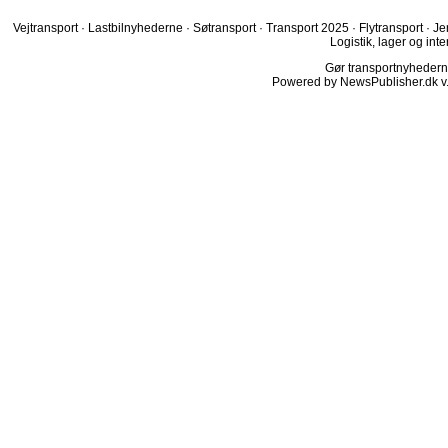
Vejtransport
·
Lastbilnyhederne
·
Søtransport
·
Transport 2025
·
Flytransport
·
Je
Logistik, lager og inte
Gør transportnyhederne.
Powered by NewsPublisher.dk v