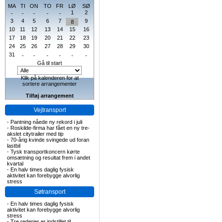
MA
TI
ON
TO
FR
LØ
SØ
1
2
-
-
-
-
-
3
4
5
6
7
9
8
10
11
12
13
14
15
16
17
18
19
20
21
22
23
24
25
26
27
28
29
30
31
-
-
-
-
-
-
Gå til start
Klik på kalenderen for at
sortere arrangementer
Tilføj arrangement
Vejtransport
-
Pantning nåede ny rekord i juli
-
Roskilde-firma har fået en ny tre-
akslet citytrailer med tip
-
70-årig kvinde svingede ud foran
lastbil
-
Tysk transportkoncern kørte
omsætning og resultat frem i andet
kvartal
-
En halv times daglig fysisk
aktivitet kan forebygge alvorlig
stress
Søtransport
-
En halv times daglig fysisk
aktivitet kan forebygge alvorlig
stress
-
Tre rederier er indstillet til