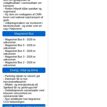
dom om gyldigheden af
voldgiftsaftaler i rammeaftaler om
transport
-
Retten frifandt både speditør og
vognmand
-
Ny dom om vedtagelse af CMR-
loven ved national vejstransport af
gods
-
Udlejningstrailere var involveret i
færdselsuheld - og ender som en
sag i Højesteret
Magasinet Bus
-
Magasinet Bus 6 - 2026 er
udkommet
-
Magasinet Bus 5 - 2026 er
udkommet
-
Magasinet Bus 4 - 2026 er
udkommet
-
Magasinet Bus 3 - 2026 er
udkommet
-
Magasinet Bus 2 - 2026 er
udkommet
Energi, miljø og klima
-
Pantning nåede ny rekord i juli
-
Danmark får to nye
havvindmølleparker
-
Affalds- og energiselskab på
Sjælland får ny genbrugschef
-
Delebilstjeneste samarbejder med
kinesisk virksomhed om
selvkørende biler
-
Nye asfalttyper kan begrænse
CO2-belastningen
Logistik, lager og intern transport