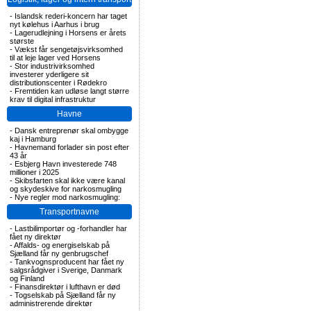
-
Islandsk rederi-koncern har taget
nyt kølehus i Aarhus i brug
-
Lagerudlejning i Horsens er årets
største
-
Vækst får sengetøjsvirksomhed
til at leje lager ved Horsens
-
Stor industrivirksomhed
investerer yderligere sit
distributionscenter i Rødekro
-
Fremtiden kan udløse langt større
krav til digital infrastruktur
Havne
-
Dansk entreprenør skal ombygge
kaj i Hamburg
-
Havnemand forlader sin post efter
43 år
-
Esbjerg Havn investerede 748
millioner i 2025
-
Skibsfarten skal ikke være kanal
og skydeskive for narkosmugling
-
Nye regler mod narkosmugling:
Transportnavne
-
Lastbilimportør og -forhandler har
fået ny direktør
-
Affalds- og energiselskab på
Sjælland får ny genbrugschef
-
Tankvognsproducent har fået ny
salgsrådgiver i Sverige, Danmark
og Finland
-
Finansdirektør i lufthavn er død
-
Togselskab på Sjælland får ny
administrerende direktør