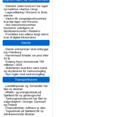
-
Islandsk rederi-koncern har taget
nyt kølehus i Aarhus i brug
-
Lagerudlejning i Horsens er årets
største
-
Vækst får sengetøjsvirksomhed
til at leje lager ved Horsens
-
Stor industrivirksomhed
investerer yderligere sit
distributionscenter i Rødekro
-
Fremtiden kan udløse langt større
krav til digital infrastruktur
Havne
-
Dansk entreprenør skal ombygge
kaj i Hamburg
-
Havnemand forlader sin post efter
43 år
-
Esbjerg Havn investerede 748
millioner i 2025
-
Skibsfarten skal ikke være kanal
og skydeskive for narkosmugling
-
Nye regler mod narkosmugling:
Transportnavne
-
Lastbilimportør og -forhandler har
fået ny direktør
-
Affalds- og energiselskab på
Sjælland får ny genbrugschef
-
Tankvognsproducent har fået ny
salgsrådgiver i Sverige, Danmark
og Finland
-
Finansdirektør i lufthavn er død
-
Togselskab på Sjælland får ny
administrerende direktør