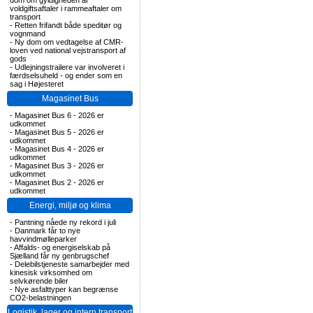
dom om gyldigheden af
voldgiftsaftaler i rammeaftaler om
transport
-
Retten frifandt både speditør og
vognmand
-
Ny dom om vedtagelse af CMR-
loven ved national vejstransport af
gods
-
Udlejningstrailere var involveret i
færdselsuheld - og ender som en
sag i Højesteret
Magasinet Bus
-
Magasinet Bus 6 - 2026 er
udkommet
-
Magasinet Bus 5 - 2026 er
udkommet
-
Magasinet Bus 4 - 2026 er
udkommet
-
Magasinet Bus 3 - 2026 er
udkommet
-
Magasinet Bus 2 - 2026 er
udkommet
Energi, miljø og klima
-
Pantning nåede ny rekord i juli
-
Danmark får to nye
havvindmølleparker
-
Affalds- og energiselskab på
Sjælland får ny genbrugschef
-
Delebilstjeneste samarbejder med
kinesisk virksomhed om
selvkørende biler
-
Nye asfalttyper kan begrænse
CO2-belastningen
Logistik, lager og intern transport