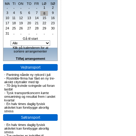
MA
TI
ON
TO
FR
LØ
SØ
1
2
-
-
-
-
-
3
4
5
6
7
9
8
10
11
12
13
14
15
16
17
18
19
20
21
22
23
24
25
26
27
28
29
30
31
-
-
-
-
-
-
Gå til start
Klik på kalenderen for at
sortere arrangementer
Tilføj arrangement
Vejtransport
-
Pantning nåede ny rekord i juli
-
Roskilde-firma har fået en ny tre-
akslet citytrailer med tip
-
70-årig kvinde svingede ud foran
lastbil
-
Tysk transportkoncern kørte
omsætning og resultat frem i andet
kvartal
-
En halv times daglig fysisk
aktivitet kan forebygge alvorlig
stress
Søtransport
-
En halv times daglig fysisk
aktivitet kan forebygge alvorlig
stress
-
Tre rederier er indstillet til