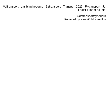
Vejtransport
·
Lastbilnyhederne
·
Søtransport
·
Transport 2025
·
Flytransport
·
Je
Logistik, lager og inte
Gør transportnyhederne.
Powered by NewsPublisher.dk v