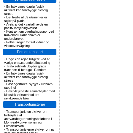
-
En halv times daglig fysisk
aktivitet kan forebygge alvorlig
stress
-
Det tredie af 89 elementer er
sejlet på plads
-
Årets andet kvartal havde en
positiv indtjeningvækst
-
Kontrakt om overhalingsspor ved
Kalvebod i København er
underskrevet
-
Politiet søger fortsat vidner og
videoovervågning
Persontransport
-
Unge kan rejse billigere ved at
vælge en passende billetløsning
-
Trafikselskab tilbyder gratis
transport til festuge i Randers
-
En halv times daglig fysisk
aktivitet kan forebygge alvorlig
stress
-
Passagertallet i sydjysk lufthavn
steg i juli
-
Delebilstjeneste samarbejder med
kinesisk virksomhed om
selvkørende biler
Transportjuristerne
-
Transportjuristen skriver om
forhøjelse af
ansvarsbegrænsningsbeløbene i
Montreal-konventionen og
Luftfartsloven
-
Transportjuristerne skriver om ny