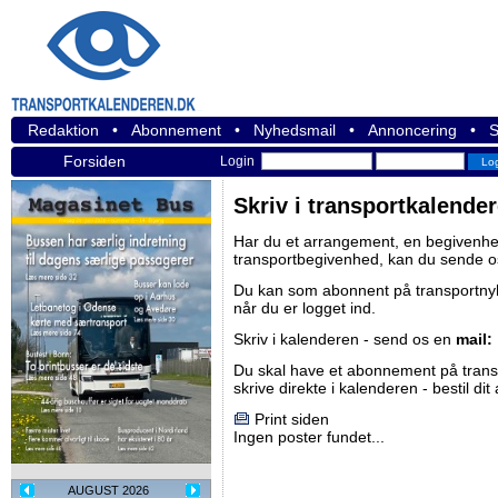
Redaktion
•
Abonnement
•
Nyhedsmail
•
Annoncering
•
S
Forsiden
Login
Skriv i transportkalende
Har du et arrangement, en begivenhed
transportbegivenhed, kan du sende o
Du kan som abonnent på
transportn
når du er logget ind.
Skriv i kalenderen - send os en
mail:
Du skal have et abonnement på
tran
skrive direkte i kalenderen -
bestil di
Print siden
Ingen poster fundet...
AUGUST 2026