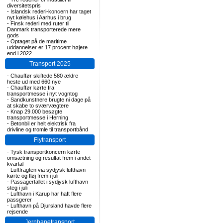
diversitetspris
-
Islandsk rederi-koncern har taget
nyt kølehus i Aarhus i brug
-
Finsk rederi med ruter til
Danmark transporterede mere
gods
-
Optaget på de maritime
uddannelser er 17 procent højere
end i 2022
Transport 2025
-
Chauffør skiftede 580 ældre
heste ud med 660 nye
-
Chauffør kørte fra
transportmesse i nyt vogntog
-
Sandkunstnere brugte ni dage på
at skabe to sværvægtere
-
Knap 29.000 besøgte
transportmesse i Herning
-
Betonbil er helt elektrisk fra
drivline og tromle til transportbånd
Flytransport
-
Tysk transportkoncern kørte
omsætning og resultat frem i andet
kvartal
-
Luftfragten via sydjysk lufthavn
kørte og fløj frem i juli
-
Passagertallet i sydjysk lufthavn
steg i juli
-
Lufthavn i Karup har haft flere
passgerer
-
Lufthavn på Djursland havde flere
rejsende
Jernbanetransport