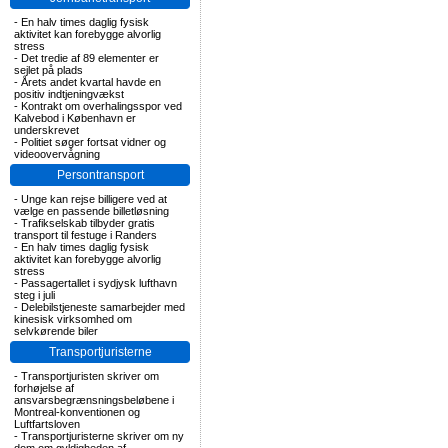
-
En halv times daglig fysisk
aktivitet kan forebygge alvorlig
stress
-
Det tredie af 89 elementer er
sejlet på plads
-
Årets andet kvartal havde en
positiv indtjeningvækst
-
Kontrakt om overhalingsspor ved
Kalvebod i København er
underskrevet
-
Politiet søger fortsat vidner og
videoovervågning
Persontransport
-
Unge kan rejse billigere ved at
vælge en passende billetløsning
-
Trafikselskab tilbyder gratis
transport til festuge i Randers
-
En halv times daglig fysisk
aktivitet kan forebygge alvorlig
stress
-
Passagertallet i sydjysk lufthavn
steg i juli
-
Delebilstjeneste samarbejder med
kinesisk virksomhed om
selvkørende biler
Transportjuristerne
-
Transportjuristen skriver om
forhøjelse af
ansvarsbegrænsningsbeløbene i
Montreal-konventionen og
Luftfartsloven
-
Transportjuristerne skriver om ny