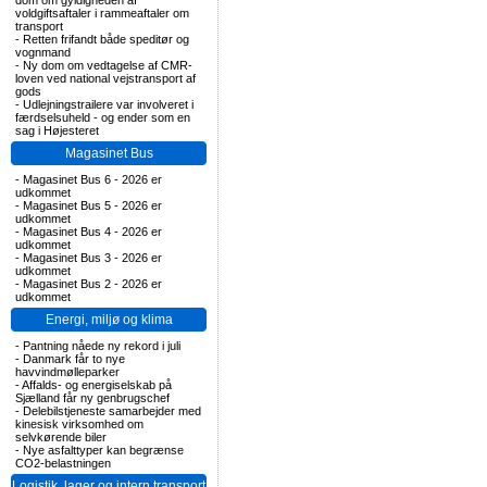
dom om gyldigheden af
voldgiftsaftaler i rammeaftaler om
transport
-
Retten frifandt både speditør og
vognmand
-
Ny dom om vedtagelse af CMR-
loven ved national vejstransport af
gods
-
Udlejningstrailere var involveret i
færdselsuheld - og ender som en
sag i Højesteret
Magasinet Bus
-
Magasinet Bus 6 - 2026 er
udkommet
-
Magasinet Bus 5 - 2026 er
udkommet
-
Magasinet Bus 4 - 2026 er
udkommet
-
Magasinet Bus 3 - 2026 er
udkommet
-
Magasinet Bus 2 - 2026 er
udkommet
Energi, miljø og klima
-
Pantning nåede ny rekord i juli
-
Danmark får to nye
havvindmølleparker
-
Affalds- og energiselskab på
Sjælland får ny genbrugschef
-
Delebilstjeneste samarbejder med
kinesisk virksomhed om
selvkørende biler
-
Nye asfalttyper kan begrænse
CO2-belastningen
Logistik, lager og intern transport