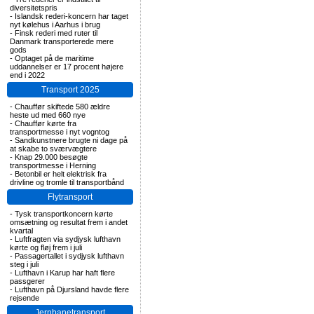
diversitetspris
-
Islandsk rederi-koncern har taget
nyt kølehus i Aarhus i brug
-
Finsk rederi med ruter til
Danmark transporterede mere
gods
-
Optaget på de maritime
uddannelser er 17 procent højere
end i 2022
Transport 2025
-
Chauffør skiftede 580 ældre
heste ud med 660 nye
-
Chauffør kørte fra
transportmesse i nyt vogntog
-
Sandkunstnere brugte ni dage på
at skabe to sværvægtere
-
Knap 29.000 besøgte
transportmesse i Herning
-
Betonbil er helt elektrisk fra
drivline og tromle til transportbånd
Flytransport
-
Tysk transportkoncern kørte
omsætning og resultat frem i andet
kvartal
-
Luftfragten via sydjysk lufthavn
kørte og fløj frem i juli
-
Passagertallet i sydjysk lufthavn
steg i juli
-
Lufthavn i Karup har haft flere
passgerer
-
Lufthavn på Djursland havde flere
rejsende
Jernbanetransport