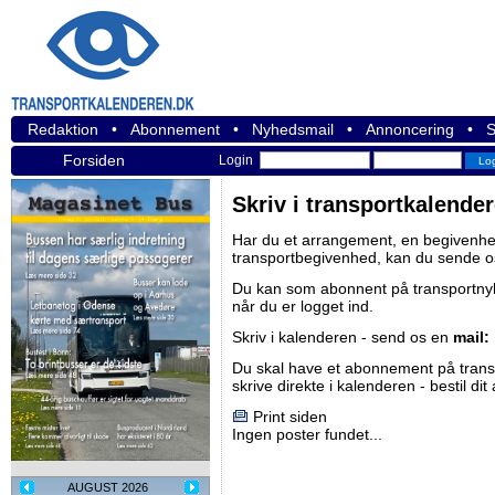
Redaktion
•
Abonnement
•
Nyhedsmail
•
Annoncering
•
S
Forsiden
Login
Skriv i transportkalende
Har du et arrangement, en begivenhed
transportbegivenhed, kan du sende o
Du kan som abonnent på
transportn
når du er logget ind.
Skriv i kalenderen - send os en
mail:
Du skal have et abonnement på
tran
skrive direkte i kalenderen -
bestil di
Print siden
Ingen poster fundet...
AUGUST 2026