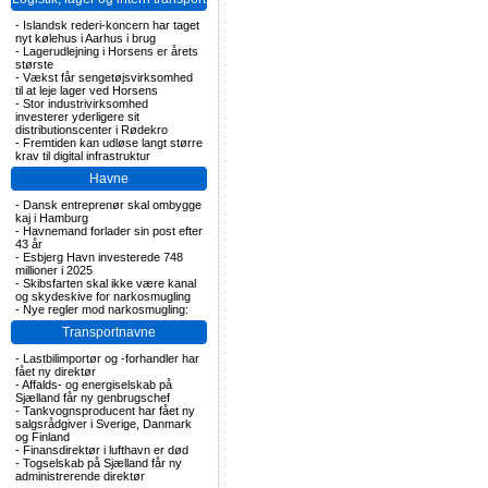
-
Islandsk rederi-koncern har taget
nyt kølehus i Aarhus i brug
-
Lagerudlejning i Horsens er årets
største
-
Vækst får sengetøjsvirksomhed
til at leje lager ved Horsens
-
Stor industrivirksomhed
investerer yderligere sit
distributionscenter i Rødekro
-
Fremtiden kan udløse langt større
krav til digital infrastruktur
Havne
-
Dansk entreprenør skal ombygge
kaj i Hamburg
-
Havnemand forlader sin post efter
43 år
-
Esbjerg Havn investerede 748
millioner i 2025
-
Skibsfarten skal ikke være kanal
og skydeskive for narkosmugling
-
Nye regler mod narkosmugling:
Transportnavne
-
Lastbilimportør og -forhandler har
fået ny direktør
-
Affalds- og energiselskab på
Sjælland får ny genbrugschef
-
Tankvognsproducent har fået ny
salgsrådgiver i Sverige, Danmark
og Finland
-
Finansdirektør i lufthavn er død
-
Togselskab på Sjælland får ny
administrerende direktør