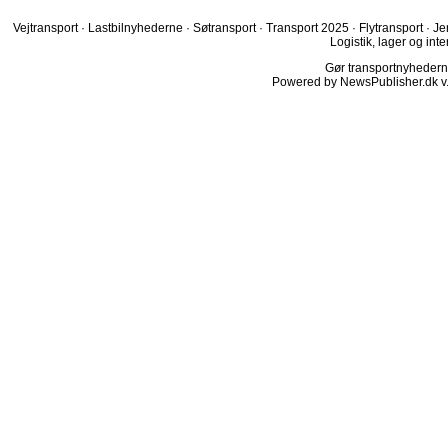
Vejtransport
·
Lastbilnyhederne
·
Søtransport
·
Transport 2025
·
Flytransport
·
Je
Logistik, lager og inte
Gør transportnyhederne.
Powered by NewsPublisher.dk v