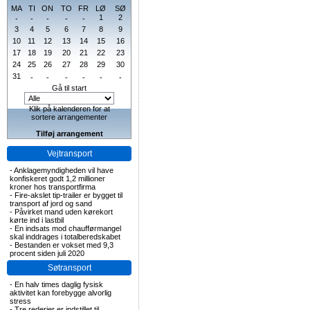
MA
TI
ON
TO
FR
LØ
SØ
1
2
-
-
-
-
-
3
4
5
6
7
8
9
10
11
12
13
14
15
16
17
18
19
20
21
22
23
24
25
26
27
28
29
30
31
-
-
-
-
-
-
Gå til start
Klik på kalenderen for at
sortere arrangementer
Tilføj arrangement
Vejtransport
-
Anklagemyndigheden vil have
konfiskeret godt 1,2 millioner
kroner hos transportfirma
-
Fire-akslet tip-trailer er bygget til
transport af jord og sand
-
Påvirket mand uden kørekort
kørte ind i lastbil
-
En indsats mod chaufførmangel
skal inddrages i totalberedskabet
-
Bestanden er vokset med 9,3
procent siden juli 2020
Søtransport
-
En halv times daglig fysisk
aktivitet kan forebygge alvorlig
stress
-
Tre rederier er indstillet til