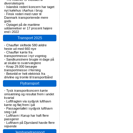
diversitetspris
-
Islandsk rederi-koncern har taget
nyt kølehus i Aarhus i brug
-
Finsk rederi med ruter til
Danmark transporterede mere
gods
-
Optaget på de maritime
uddannelser er 17 procent højere
end i 2022
Transport 2025
-
Chauffør skiftede 580 ældre
heste ud med 660 nye
-
Chauffør kørte fra
transportmesse i nyt vogntog
-
Sandkunstnere brugte ni dage på
at skabe to sværvægtere
-
Knap 29.000 besøgte
transportmesse i Herning
-
Betonbil er helt elektrisk fra
drivline og tromle til transportbånd
Flytransport
-
Tysk transportkoncern kørte
omsætning og resultat frem i andet
kvartal
-
Luftfragten via sydjysk lufthavn
kørte og fløj frem i juli
-
Passagertallet i sydjysk lufthavn
steg i juli
-
Lufthavn i Karup har haft flere
passgerer
-
Lufthavn på Djursland havde flere
rejsende
Jernbanetransport