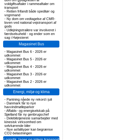
dom om gyldigheden af
voldgiftsaftaler i rammeaftaler om
transport
-
Retten frifandt både speditør og
vognmand
-
Ny dom om vedtagelse af CMR-
loven ved national vejstransport af
gods
-
Udlejningstrailere var involveret i
færdselsuheld - og ender som en
sag i Højesteret
Magasinet Bus
-
Magasinet Bus 6 - 2026 er
udkommet
-
Magasinet Bus 5 - 2026 er
udkommet
-
Magasinet Bus 4 - 2026 er
udkommet
-
Magasinet Bus 3 - 2026 er
udkommet
-
Magasinet Bus 2 - 2026 er
udkommet
Energi, miljø og klima
-
Pantning nåede ny rekord i juli
-
Danmark får to nye
havvindmølleparker
-
Affalds- og energiselskab på
Sjælland får ny genbrugschef
-
Delebilstjeneste samarbejder med
kinesisk virksomhed om
selvkørende biler
-
Nye asfalttyper kan begrænse
CO2-belastningen
Logistik, lager og intern transport