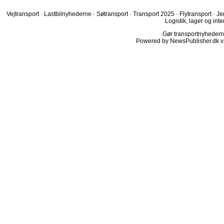
Vejtransport
·
Lastbilnyhederne
·
Søtransport
·
Transport 2025
·
Flytransport
·
Je
Logistik, lager og inte
Gør transportnyhederne.
Powered by NewsPublisher.dk v