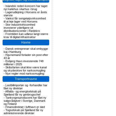
-
Islandsk rederi-koncern har taget
nyt kølehus i Aarhus i brug
-
Lagerudlejning i Horsens er årets
største
-
Vækst får sengetøjsvirksomhed
til at leje lager ved Horsens
-
Stor industrivirksomhed
investerer yderligere sit
distributionscenter i Rødekro
-
Fremtiden kan udløse langt større
krav til digital infrastruktur
Havne
-
Dansk entreprenør skal ombygge
kaj i Hamburg
-
Havnemand forlader sin post efter
43 år
-
Esbjerg Havn investerede 748
millioner i 2025
-
Skibsfarten skal ikke være kanal
og skydeskive for narkosmugling
-
Nye regler mod narkosmugling:
Transportnavne
-
Lastbilimportør og -forhandler har
fået ny direktør
-
Affalds- og energiselskab på
Sjælland får ny genbrugschef
-
Tankvognsproducent har fået ny
salgsrådgiver i Sverige, Danmark
og Finland
-
Finansdirektør i lufthavn er død
-
Togselskab på Sjælland får ny
administrerende direktør