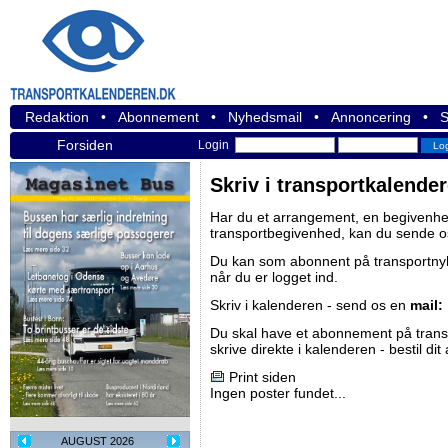
Redaktion
•
Abonnement
•
Nyhedsmail
•
Annoncering
•
S
Forsiden
Login
Skriv i transportkalende
Har du et arrangement, en begivenhed
transportbegivenhed, kan du sende o
Du kan som abonnent på
transportn
når du er logget ind.
Skriv i kalenderen - send os en
mail:
Du skal have et abonnement på
tran
skrive direkte i kalenderen -
bestil di
Print siden
Ingen poster fundet...
AUGUST 2026