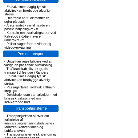
-
En halv times daglig fysisk
aktivitet kan forebygge alvorlig
stress
-
Det tredie af 89 elementer er
sejlet på plads
-
Årets andet kvartal havde en
positiv indtjeningvækst
-
Kontrakt om overhalingsspor ved
Kalvebod i København er
underskrevet
-
Politiet søger fortsat vidner og
videoovervågning
Persontransport
-
Unge kan rejse billigere ved at
vælge en passende billetløsning
-
Trafikselskab tilbyder gratis
transport til festuge i Randers
-
En halv times daglig fysisk
aktivitet kan forebygge alvorlig
stress
-
Passagertallet i sydjysk lufthavn
steg i juli
-
Delebilstjeneste samarbejder med
kinesisk virksomhed om
selvkørende biler
Transportjuristerne
-
Transportjuristen skriver om
forhøjelse af
ansvarsbegrænsningsbeløbene i
Montreal-konventionen og
Luftfartsloven
-
Transportjuristerne skriver om ny