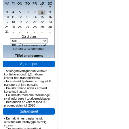
MA
TI
ON
TO
FR
LØ
SØ
1
2
-
-
-
-
-
3
4
5
6
7
9
8
10
11
12
13
14
15
16
17
18
19
20
21
22
23
24
25
26
27
28
29
30
31
-
-
-
-
-
-
Gå til start
Klik på kalenderen for at
sortere arrangementer
Tilføj arrangement
Vejtransport
-
Anklagemyndigheden vil have
konfiskeret godt 1,2 millioner
kroner hos transportfirma
-
Fire-akslet tip-trailer er bygget til
transport af jord og sand
-
Påvirket mand uden kørekort
kørte ind i lastbil
-
En indsats mod chaufførmangel
skal inddrages i totalberedskabet
-
Bestanden er vokset med 9,3
procent siden juli 2020
Søtransport
-
En halv times daglig fysisk
aktivitet kan forebygge alvorlig
stress
-
Tre rederier er indstillet til