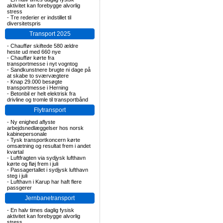
aktivitet kan forebygge alvorlig
stress
-
Tre rederier er indstillet til
diversitetspris
Transport 2025
-
Chauffør skiftede 580 ældre
heste ud med 660 nye
-
Chauffør kørte fra
transportmesse i nyt vogntog
-
Sandkunstnere brugte ni dage på
at skabe to sværvægtere
-
Knap 29.000 besøgte
transportmesse i Herning
-
Betonbil er helt elektrisk fra
drivline og tromle til transportbånd
Flytransport
-
Ny enighed aflyste
arbejdsnedlæggelser hos norsk
kabinepersonale
-
Tysk transportkoncern kørte
omsætning og resultat frem i andet
kvartal
-
Luftfragten via sydjysk lufthavn
kørte og fløj frem i juli
-
Passagertallet i sydjysk lufthavn
steg i juli
-
Lufthavn i Karup har haft flere
passgerer
Jernbanetransport
-
En halv times daglig fysisk
aktivitet kan forebygge alvorlig
stress