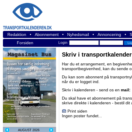
Redaktion
•
Abonnement
•
Nyhedsmail
•
Annoncering
•
S
Forsiden
Login
Skriv i transportkalende
Har du et arrangement, en begivenhed
transportbegivenhed, kan du sende o
Du kan som abonnent på
transportn
når du er logget ind.
Skriv i kalenderen - send os en
mail:
Du skal have et abonnement på
tran
skrive direkte i kalenderen -
bestil di
Print siden
Ingen poster fundet...
AUGUST 2026