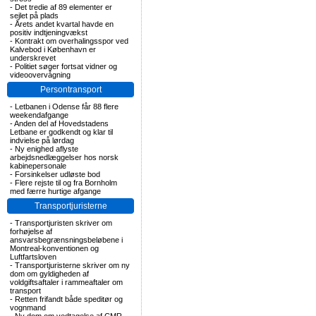
-
Det tredie af 89 elementer er
sejlet på plads
-
Årets andet kvartal havde en
positiv indtjeningvækst
-
Kontrakt om overhalingsspor ved
Kalvebod i København er
underskrevet
-
Politiet søger fortsat vidner og
videoovervågning
Persontransport
-
Letbanen i Odense får 88 flere
weekendafgange
-
Anden del af Hovedstadens
Letbane er godkendt og klar til
indvielse på lørdag
-
Ny enighed aflyste
arbejdsnedlæggelser hos norsk
kabinepersonale
-
Forsinkelser udløste bod
-
Flere rejste til og fra Bornholm
med færre hurtige afgange
Transportjuristerne
-
Transportjuristen skriver om
forhøjelse af
ansvarsbegrænsningsbeløbene i
Montreal-konventionen og
Luftfartsloven
-
Transportjuristerne skriver om ny
dom om gyldigheden af
voldgiftsaftaler i rammeaftaler om
transport
-
Retten frifandt både speditør og
vognmand