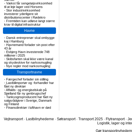
-
Vækst får sengetøjsvirksomhed
til at leje lager ved Horsens
-
Stor industrivirksomhed
investerer yderligere sit
distributionscenter i Rødekro
-
Fremtiden kan udløse langt større
krav til digital infrastruktur
Havne
-
Dansk entreprenør skal ombygge
kaj i Hamburg
-
Havnemand forlader sin post efter
43 år
-
Esbjerg Havn investerede 748
millioner i 2025
-
Skibsfarten skal ikke være kanal
og skydeskive for narkosmugling
-
Nye regler mod narkosmugling:
Transportnavne
-
Færgechef forlader sin stilling
-
Lastbilimportør og -forhandler har
fået ny direktør
-
Affalds- og energiselskab på
Sjælland får ny genbrugschef
-
Tankvognsproducent har fået ny
salgsrådgiver i Sverige, Danmark
og Finland
-
Finansdirektør i lufthavn er død
Vejtransport
·
Lastbilnyhederne
·
Søtransport
·
Transport 2025
·
Flytransport
·
Je
Logistik, lager og inte
Gør transportnyhederne.