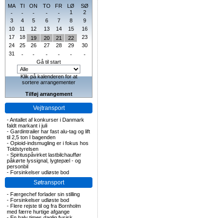
MA
TI
ON
TO
FR
LØ
SØ
1
2
-
-
-
-
-
3
4
5
6
7
8
9
10
11
12
13
14
15
16
17
18
23
19
20
21
22
24
25
26
27
28
29
30
31
-
-
-
-
-
-
Gå til start
Klik på kalenderen for at
sortere arrangementer
Tilføj arrangement
Vejtransport
-
Antallet af konkurser i Danmark
faldt markant i juli
-
Gardintrailer har fast alu-tag og lift
til 2,5 ton I bagenden
-
Opioid-indsmugling er i fokus hos
Toldstyrelsen
-
Spirituspåvirket lastbilchauffør
påkørte lyssignal, lygtepæl - og
personbil
-
Forsinkelser udløste bod
Søtransport
-
Færgechef forlader sin stilling
-
Forsinkelser udløste bod
-
Flere rejste til og fra Bornholm
med færre hurtige afgange
-
En halv times daglig fysisk