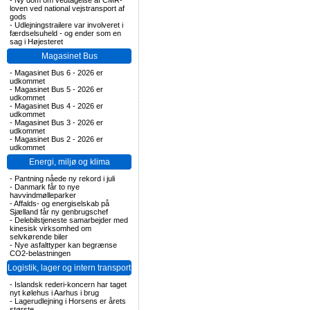
-
Ny dom om vedtagelse af CMR-
loven ved national vejstransport af
gods
-
Udlejningstrailere var involveret i
færdselsuheld - og ender som en
sag i Højesteret
Magasinet Bus
-
Magasinet Bus 6 - 2026 er
udkommet
-
Magasinet Bus 5 - 2026 er
udkommet
-
Magasinet Bus 4 - 2026 er
udkommet
-
Magasinet Bus 3 - 2026 er
udkommet
-
Magasinet Bus 2 - 2026 er
udkommet
Energi, miljø og klima
-
Pantning nåede ny rekord i juli
-
Danmark får to nye
havvindmølleparker
-
Affalds- og energiselskab på
Sjælland får ny genbrugschef
-
Delebilstjeneste samarbejder med
kinesisk virksomhed om
selvkørende biler
-
Nye asfalttyper kan begrænse
CO2-belastningen
Logistik, lager og intern transport
-
Islandsk rederi-koncern har taget
nyt kølehus i Aarhus i brug
-
Lagerudlejning i Horsens er årets
største